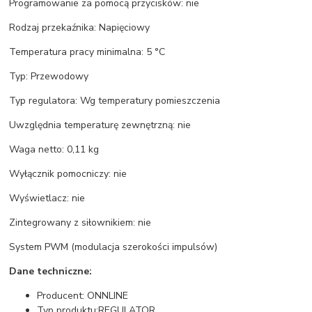
Programowanie za pomocą przycisków: nie
Rodzaj przekaźnika: Napięciowy
Temperatura pracy minimalna: 5 °C
Typ: Przewodowy
Typ regulatora: Wg temperatury pomieszczenia
Uwzględnia temperaturę zewnętrzną: nie
Waga netto: 0,11 kg
Wyłącznik pomocniczy: nie
Wyświetlacz: nie
Zintegrowany z siłownikiem: nie
System PWM (modulacja szerokości impulsów)
Dane techniczne:
Producent: ONNLINE
Typ produktu:REGULATOR