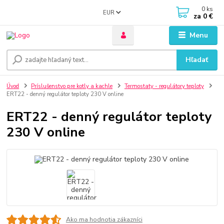
0
ks
EUR
za
0 €
Menu
Hľadať
Úvod
Príslušenstvo pre kotly a kachle
Termostaty - regulátory teploty
ERT22 - denný regulátor teploty 230 V online
ERT22 - denný regulátor teploty
230 V online
Ako ma hodnotia zákazníci