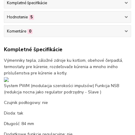
Kompletné špecifikácie
Hodnotenie
5
Komentáre
0
Kompletné špecifikácie
Výmenniky tepla, záložné zdroje ku kotlom, obehové čerpadlá,
termostaty pre kúrenie, rozdeľovače kúrenia a mnoho iného
príslušenstva pre kúrenie a kotly.
System PWM (modulacja szerokości impulsów) Funkcja NSB
(redukcja nocna jako regulator podrzędny - Slave )
Czujnik podłogowy: nie
Dioda: tak
Długość: 84 mm
Dodatkowe funkcje regulacyjne: nie