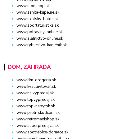
www.stonshop.sk
www.sanita-kupelne.sk
www.skolsky-batoh.sk
www.sportaturistika.sk
www.potraviny-online.sk
www.zlatnictvo-online.sk
www.rybarstvo-kamenik.sk
DOM, ZÁHRADA
www.dm-drogeria.sk
www.kvalitnytovar.sk
www.najvypredaj.sk
www.topvypredaj.sk
www.top-nabytok.sk
www.proti-skodcom.sk
www.retromaxishop.sk
www.superpredajca.sk
www.spotrebice-domace.sk
www.osvetlenie-svietidla.eu