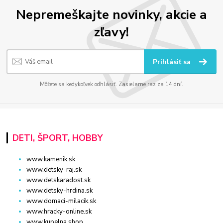
Nepremeškajte novinky, akcie a
zľavy!
Prihlásiť sa
Môžete sa kedykoľvek odhlásiť. Zasielame raz za 14 dní.
DETI, ŠPORT, HOBBY
www.kamenik.sk
www.detsky-raj.sk
www.detskaradost.sk
www.detsky-hrdina.sk
www.domaci-milacik.sk
www.hracky-online.sk
www.kupelna.shop