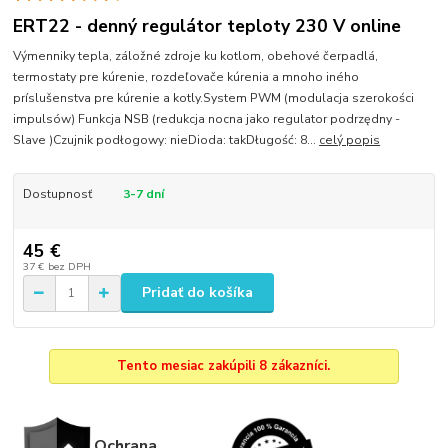
ERT22 - denný regulátor teploty 230 V online
Výmenniky tepla, záložné zdroje ku kotlom, obehové čerpadlá,
termostaty pre kúrenie, rozdeľovače kúrenia a mnoho iného
príslušenstva pre kúrenie a kotly.System PWM (modulacja szerokości
impulsów) Funkcja NSB (redukcja nocna jako regulator podrzędny -
Slave )Czujnik podłogowy: nieDioda: takDługość: 8...
celý popis
Dostupnosť
3-7 dní
45 €
37 €
bez DPH
Pridať do košíka
Tento mesiac zakúpili 8 zákazníci.
Ochrana