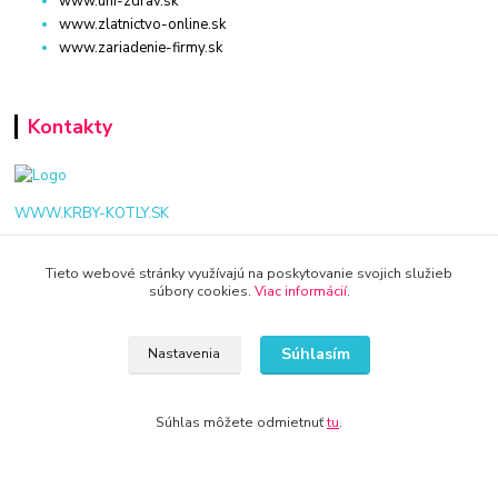
www.uni-zdrav.sk
www.zlatnictvo-online.sk
www.zariadenie-firmy.sk
Kontakty
WWW.KRBY-KOTLY.SK
Tieto webové stránky využívajú na poskytovanie svojich služieb
súbory cookies.
Viac informácií
.
info@krby-kotly.sk
Súhlasím
Nastavenia
Súhlas môžete odmietnuť
tu
.
© 2024 Všetky práva vyhradené KAMENIK.SK
Vytvorené na
Eshop-rychlo.sk