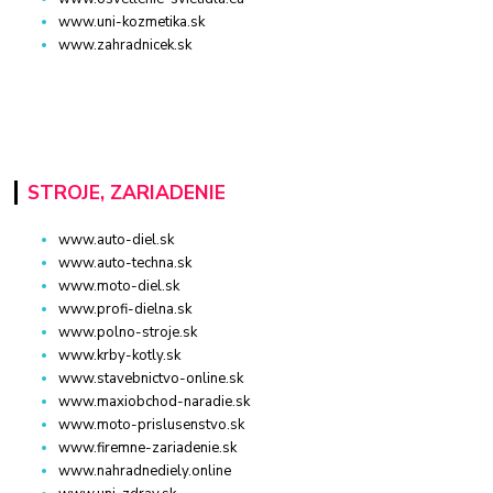
www.uni-kozmetika.sk
www.zahradnicek.sk
STROJE, ZARIADENIE
www.auto-diel.sk
www.auto-techna.sk
www.moto-diel.sk
www.profi-dielna.sk
www.polno-stroje.sk
www.krby-kotly.sk
www.stavebnictvo-online.sk
www.maxiobchod-naradie.sk
www.moto-prislusenstvo.sk
www.firemne-zariadenie.sk
www.nahradnediely.online