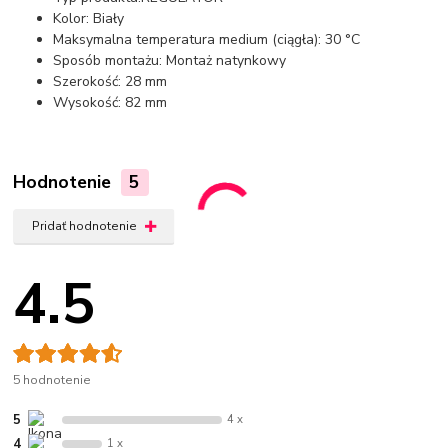
Kolor: Biały
Maksymalna temperatura medium (ciągła): 30 °C
Sposób montażu: Montaż natynkowy
Szerokość: 28 mm
Wysokość: 82 mm
Hodnotenie
5
Pridať hodnotenie
4.5
5 hodnotenie
5
4 x
4
1 x