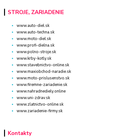
STROJE, ZARIADENIE
www.auto-diel.sk
www.auto-techna.sk
www.moto-diel.sk
www.profi-dielna.sk
www.polno-stroje.sk
www.krby-kotly.sk
www.stavebnictvo-online.sk
www.maxiobchod-naradie.sk
www.moto-prislusenstvo.sk
www.firemne-zariadenie.sk
www.nahradnediely.online
www.uni-zdrav.sk
www.zlatnictvo-online.sk
www.zariadenie-firmy.sk
Kontakty