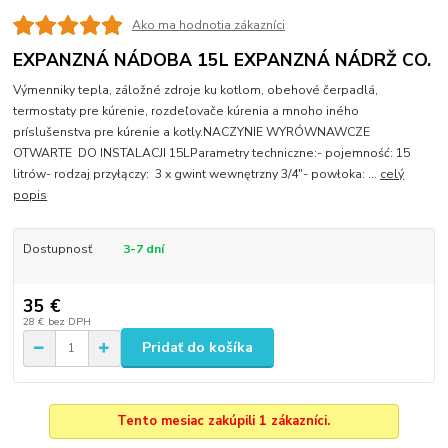
Ako ma hodnotia zákazníci
EXPANZNÁ NÁDOBA 15L EXPANZNÁ NÁDRŽ CO.
Výmenniky tepla, záložné zdroje ku kotlom, obehové čerpadlá,
termostaty pre kúrenie, rozdeľovače kúrenia a mnoho iného
príslušenstva pre kúrenie a kotly.NACZYNIE WYRÓWNAWCZE
OTWARTE DO INSTALACJI 15LParametry techniczne:- pojemność: 15
litrów- rodzaj przyłączy: 3 x gwint wewnętrzny 3/4"- powłoka: ...
celý
popis
Dostupnosť
3-7 dní
35 €
28 €
bez DPH
Pridať do košíka
Tento mesiac zakúpili 1 zákazníci.