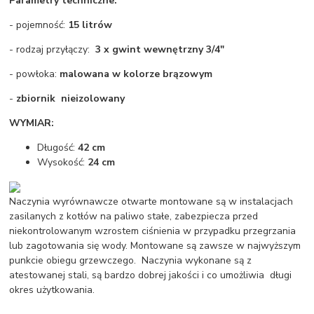
Parametry techniczne:
- pojemność:
15 litrów
- rodzaj przyłączy:
3 x gwint wewnętrzny 3/4"
- powłoka:
malowana w kolorze brązowym
-
zbiornik nieizolowany
WYMIAR:
Długość:
42 cm
Wysokość:
24 cm
Naczynia wyrównawcze otwarte montowane są w instalacjach
zasilanych z kotłów na paliwo stałe, zabezpiecza przed
niekontrolowanym wzrostem ciśnienia w przypadku przegrzania
lub zagotowania się wody. Montowane są zawsze w najwyższym
punkcie obiegu grzewczego. Naczynia wykonane są z
atestowanej stali, są bardzo dobrej jakości i co umożliwia długi
okres użytkowania.