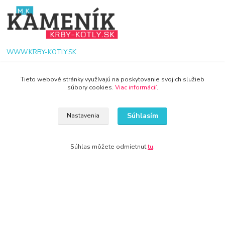
WWW.KRBY-KOTLY.SK
Tieto webové stránky využívajú na poskytovanie svojich služieb
súbory cookies.
Viac informácií
.
info@krby-kotly.sk
Súhlasím
Nastavenia
Súhlas môžete odmietnuť
tu
.
© 2024 Všetky práva vyhradené KAMENIK.SK
Vytvorené na
Eshop-rychlo.sk