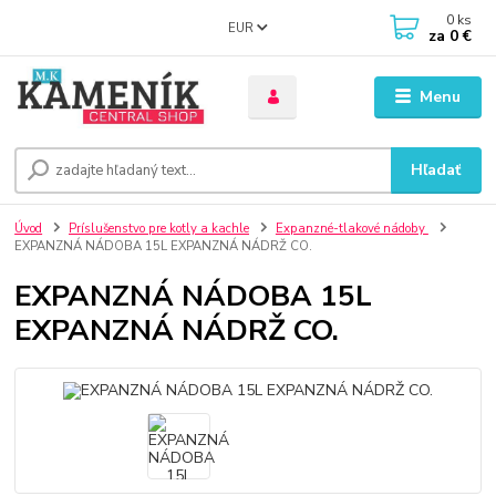
0
ks
EUR
za
0 €
Menu
Hľadať
Úvod
Príslušenstvo pre kotly a kachle
Expanzné-tlakové nádoby
EXPANZNÁ NÁDOBA 15L EXPANZNÁ NÁDRŽ CO.
EXPANZNÁ NÁDOBA 15L
EXPANZNÁ NÁDRŽ CO.