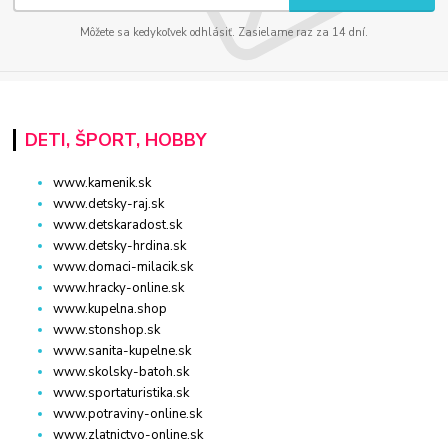
Môžete sa kedykoľvek odhlásiť. Zasielame raz za 14 dní.
DETI, ŠPORT, HOBBY
www.kamenik.sk
www.detsky-raj.sk
www.detskaradost.sk
www.detsky-hrdina.sk
www.domaci-milacik.sk
www.hracky-online.sk
www.kupelna.shop
www.stonshop.sk
www.sanita-kupelne.sk
www.skolsky-batoh.sk
www.sportaturistika.sk
www.potraviny-online.sk
www.zlatnictvo-online.sk