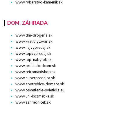
www.rybarstvo-kamenik.sk
DOM, ZÁHRADA
www.dm-drogeria.sk
www.kvalitnytovar.sk
www.najvypredaj.sk
www.topvypredaj.sk
www.top-nabytok.sk
www.proti-skodcom.sk
www.retromaxishop.sk
www.superpredajca.sk
www.spotrebice-domace.sk
www.osvetlenie-svietidla.eu
www.uni-kozmetika.sk
www.zahradnicek.sk