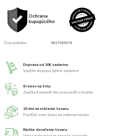
Ochrana
kupujúcého
Číslo produktu:
9827560076
Doprava od 30€ zadarmo
Využite dopravu úplne zadarmo
8 rokov na trhu
Značka Kameník Vás presvedčí o kvalite
30 dní na vrátenie tovaru
Predĺžili sme dobu na vrátenie tovaru
Rýchle doručenie tovaru
Vaša spokojnosť je pre nás prvoradá