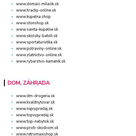
www.domaci-milacik.sk
www.hracky-online.sk
www.kupelna.shop
www.stonshop.sk
www.sanita-kupelne.sk
www.skolsky-batoh.sk
www.sportaturistika.sk
www.potraviny-online.sk
www.zlatnictvo-online.sk
www.rybarstvo-kamenik.sk
DOM, ZÁHRADA
www.dm-drogeria.sk
www.kvalitnytovar.sk
www.najvypredaj.sk
www.topvypredaj.sk
www.top-nabytok.sk
www.proti-skodcom.sk
www.retromaxishop.sk