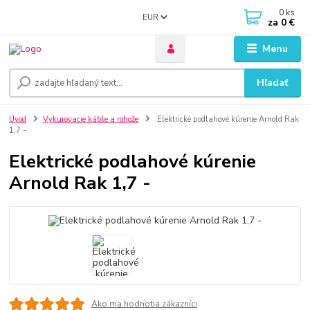
0
ks
EUR
za
0 €
Menu
Hľadať
Úvod
Vykurovacie káble a rohože
Elektrické podlahové kúrenie Arnold Rak
1,7 -
Elektrické podlahové kúrenie
Arnold Rak 1,7 -
Ako ma hodnotia zákazníci