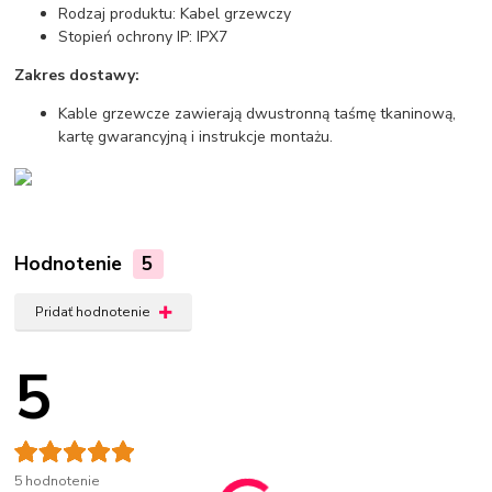
Rodzaj produktu: Kabel grzewczy
Stopień ochrony IP: IPX7
Zakres dostawy:
Kable grzewcze zawierają dwustronną taśmę tkaninową,
kartę gwarancyjną i instrukcje montażu.
Hodnotenie
5
Pridať hodnotenie
5
5 hodnotenie