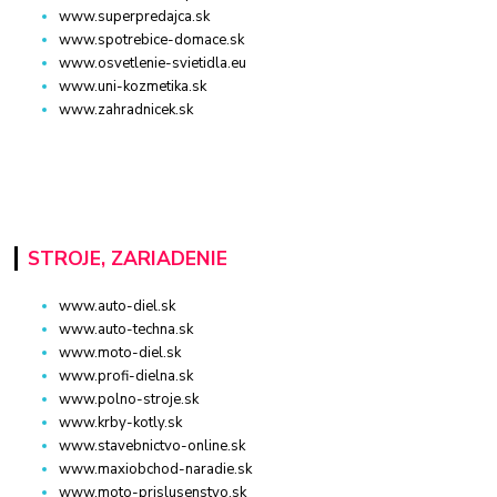
www.superpredajca.sk
www.spotrebice-domace.sk
www.osvetlenie-svietidla.eu
www.uni-kozmetika.sk
www.zahradnicek.sk
STROJE, ZARIADENIE
www.auto-diel.sk
www.auto-techna.sk
www.moto-diel.sk
www.profi-dielna.sk
www.polno-stroje.sk
www.krby-kotly.sk
www.stavebnictvo-online.sk
www.maxiobchod-naradie.sk
www.moto-prislusenstvo.sk