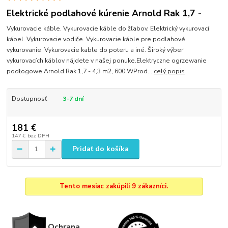
Elektrické podlahové kúrenie Arnold Rak 1,7 -
Vykurovacie káble. Vykurovacie káble do žľabov. Elektrický vykurovací
kábel. Vykurovacie vodiče. Vykurovacie káble pre podlahové
vykurovanie. Vykurovacie kable do poteru a iné. Široký výber
vykurovacích káblov nájdete v našej ponuke.Elektryczne ogrzewanie
podłogowe Arnold Rak 1,7 - 4,3 m2, 600 WProd...
celý popis
Dostupnosť
3-7 dní
181 €
147 €
bez DPH
Pridať do košíka
Tento mesiac zakúpili 9 zákazníci.
Ochrana