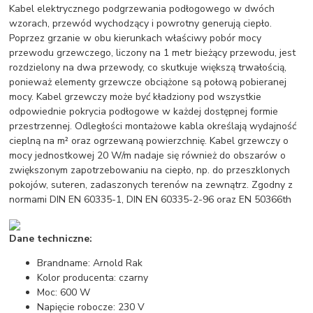
Kabel elektrycznego podgrzewania podłogowego w dwóch
wzorach, przewód wychodzący i powrotny generują ciepło.
Poprzez grzanie w obu kierunkach właściwy pobór mocy
przewodu grzewczego, liczony na 1 metr bieżący przewodu, jest
rozdzielony na dwa przewody, co skutkuje większą trwałością,
ponieważ elementy grzewcze obciążone są połową pobieranej
mocy. Kabel grzewczy może być kładziony pod wszystkie
odpowiednie pokrycia podłogowe w każdej dostępnej formie
przestrzennej. Odległości montażowe kabla określają wydajność
cieplną na m² oraz ogrzewaną powierzchnię. Kabel grzewczy o
mocy jednostkowej 20 W/m nadaje się również do obszarów o
zwiększonym zapotrzebowaniu na ciepło, np. do przeszklonych
pokojów, suteren, zadaszonych terenów na zewnątrz. Zgodny z
normami DIN EN 60335-1, DIN EN 60335-2-96 oraz EN 50366th
Dane techniczne:
Brandname: Arnold Rak
Kolor producenta: czarny
Moc: 600 W
Napięcie robocze: 230 V