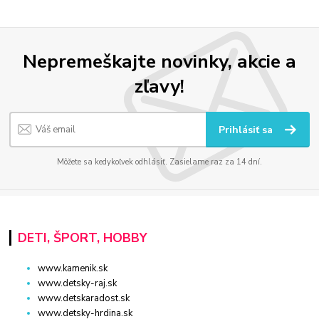
Nepremeškajte novinky, akcie a
zľavy!
Prihlásiť sa
Môžete sa kedykoľvek odhlásiť. Zasielame raz za 14 dní.
DETI, ŠPORT, HOBBY
www.kamenik.sk
www.detsky-raj.sk
www.detskaradost.sk
www.detsky-hrdina.sk