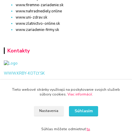
www.firemne-zariadenie.sk
www.nahradnediely.online
www.uni-zdrav.sk
www.zlatnictvo-online.sk
www.zariadenie-firmy.sk
Kontakty
WWW.KRBY-KOTLY.SK
Tieto webové stránky využívajú na poskytovanie svojich služieb
súbory cookies.
Viac informácií
.
info@krby-kotly.sk
Súhlasím
Nastavenia
Súhlas môžete odmietnuť
tu
.