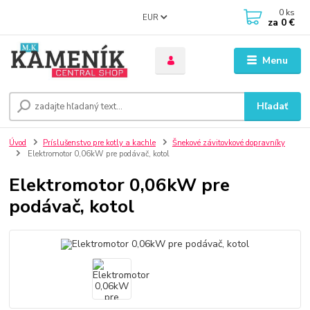
0
ks
EUR
za
0 €
Menu
Hľadať
Úvod
Príslušenstvo pre kotly a kachle
Šnekové závitovkové dopravníky
Elektromotor 0,06kW pre podávač, kotol
Elektromotor 0,06kW pre
podávač, kotol