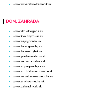
www.rybarstvo-kamenik.sk
DOM, ZÁHRADA
www.dm-drogeria.sk
www.kvalitnytovar.sk
www.najvypredaj.sk
www.topvypredaj.sk
www.top-nabytok.sk
www.proti-skodcom.sk
www.retromaxishop.sk
www.superpredajca.sk
www.spotrebice-domace.sk
www.osvetlenie-svietidla.eu
www.uni-kozmetika.sk
www.zahradnicek.sk