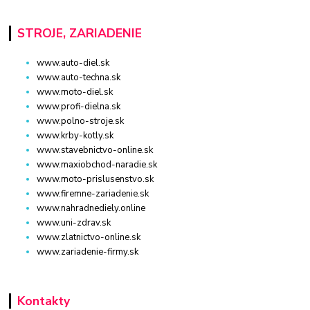
STROJE, ZARIADENIE
www.auto-diel.sk
www.auto-techna.sk
www.moto-diel.sk
www.profi-dielna.sk
www.polno-stroje.sk
www.krby-kotly.sk
www.stavebnictvo-online.sk
www.maxiobchod-naradie.sk
www.moto-prislusenstvo.sk
www.firemne-zariadenie.sk
www.nahradnediely.online
www.uni-zdrav.sk
www.zlatnictvo-online.sk
www.zariadenie-firmy.sk
Kontakty