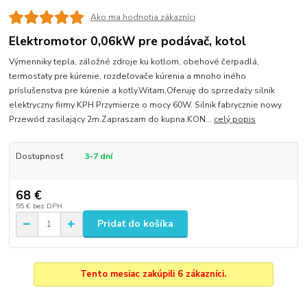
Ako ma hodnotia zákazníci
Elektromotor 0,06kW pre podávač, kotol
Výmenniky tepla, záložné zdroje ku kotlom, obehové čerpadlá,
termostaty pre kúrenie, rozdeľovače kúrenia a mnoho iného
príslušenstva pre kúrenie a kotly.Witam,Oferuję do sprzedaży silnik
elektryczny firmy KPH Przymierze o mocy 60W. Silnik fabrycznie nowy.
Przewód zasilający 2m.Zapraszam do kupna.KON...
celý popis
Dostupnosť
3-7 dní
68 €
55 €
bez DPH
Pridať do košíka
Tento mesiac zakúpili 6 zákazníci.