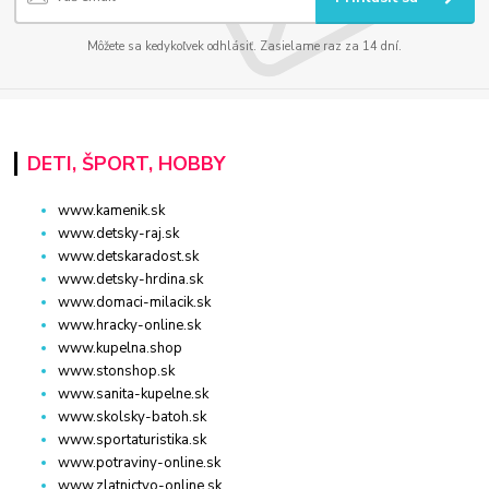
Môžete sa kedykoľvek odhlásiť. Zasielame raz za 14 dní.
DETI, ŠPORT, HOBBY
www.kamenik.sk
www.detsky-raj.sk
www.detskaradost.sk
www.detsky-hrdina.sk
www.domaci-milacik.sk
www.hracky-online.sk
www.kupelna.shop
www.stonshop.sk
www.sanita-kupelne.sk
www.skolsky-batoh.sk
www.sportaturistika.sk
www.potraviny-online.sk
www.zlatnictvo-online.sk