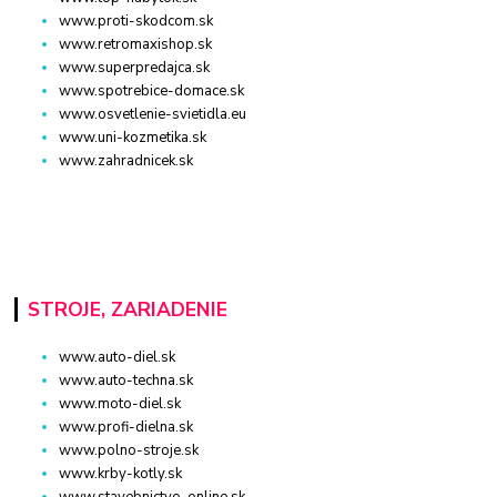
www.proti-skodcom.sk
www.retromaxishop.sk
www.superpredajca.sk
www.spotrebice-domace.sk
www.osvetlenie-svietidla.eu
www.uni-kozmetika.sk
www.zahradnicek.sk
STROJE, ZARIADENIE
www.auto-diel.sk
www.auto-techna.sk
www.moto-diel.sk
www.profi-dielna.sk
www.polno-stroje.sk
www.krby-kotly.sk