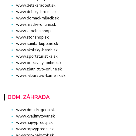
www.detskaradost.sk
www.detsky-hrdina.sk
www.domaci-milacik.sk
www.hracky-online.sk
www.kupelna.shop
www.stonshop.sk
www.sanita-kupelne.sk
www.skolsky-batoh.sk
www.sportaturistika.sk
www.potraviny-online.sk
www.zlatnictvo-online.sk
www.rybarstvo-kamenik.sk
DOM, ZÁHRADA
www.dm-drogeria.sk
www.kvalitnytovar.sk
www.najvypredaj.sk
www.topvypredaj.sk
www.top-nabytok.sk