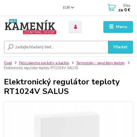
0
ks
EUR
za
0 €
Menu
Hľadať
Úvod
Príslušenstvo pre kotly a kachle
Termostaty - regulátory teploty
Elektronický regulátor teploty RT1024V SALUS
Elektronický regulátor teploty
RT1024V SALUS