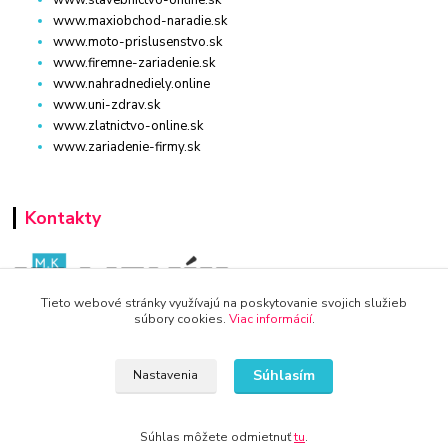
www.stavebnictvo-online.sk
www.maxiobchod-naradie.sk
www.moto-prislusenstvo.sk
www.firemne-zariadenie.sk
www.nahradnediely.online
www.uni-zdrav.sk
www.zlatnictvo-online.sk
www.zariadenie-firmy.sk
Kontakty
Tieto webové stránky využívajú na poskytovanie svojich služieb
súbory cookies.
Viac informácií
.
WWW.KRBY-KOTLY.SK
Súhlasím
Nastavenia
info@krby-kotly.sk
Súhlas môžete odmietnuť
tu
.