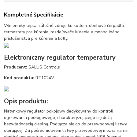
Kompletné špecifikácie
Výmenniky tepla, záložné zdroje ku kotlom, obehové čerpadlá,
termostaty pre kúrenie, rozdeľovače kúrenia a mnoho iného
príslušenstva pre kúrenie a kotly.
Elektroniczny regulator temperatury
Producent:
SALUS Controls
Kod produktu:
RT1024V
Opis produktu:
Natynkowy regulator pokojowy dedykowany do kontroli
ogrzewania podłogowego, charakteryzującego się dużą
bezwładnością cieplną. Podłącza się go do przewodowej listwy
sterującej. Za pośrednictwem listwy przewodowej można na nim
obniżyć temperaturę zadaną, otrzymując sygnał NSB (nocnej