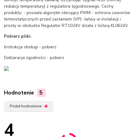
redukcji temperatury) z regulatora tygodniowego. Cechy
produktu: - posiada algorytm sterujący PWM - ochrona zaworów
termostatycznych przed zastaniem (VP)- łatwy w instalacji i
prosty w obsłudze Regulator RT1024V działa z listwą KL0624V
Pobierz pliki:
Instrukcja obsługi - pobierz
Deklaracja zgodności - pobierz
Hodnotenie
5
Pridať hodnotenie
4