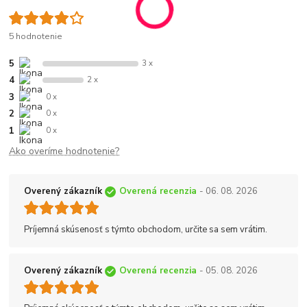
5 hodnotenie
5
3 x
4
2 x
3
0 x
2
0 x
1
0 x
Ako overíme hodnotenie?
Overený zákazník
Overená recenzia
- 06. 08. 2026
Príjemná skúsenosť s týmto obchodom, určite sa sem vrátim.
Overený zákazník
Overená recenzia
- 05. 08. 2026