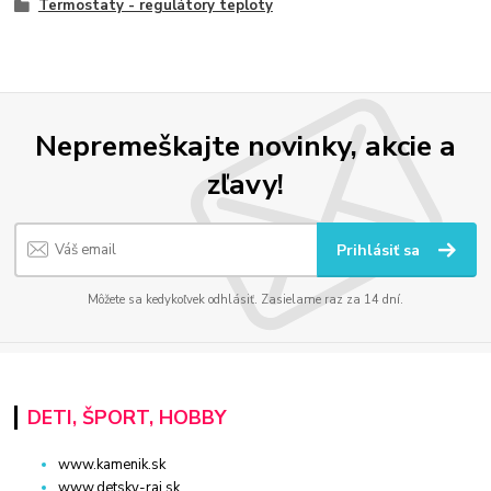
Termostaty - regulátory teploty
Nepremeškajte novinky, akcie a
zľavy!
Prihlásiť sa
Môžete sa kedykoľvek odhlásiť. Zasielame raz za 14 dní.
DETI, ŠPORT, HOBBY
www.kamenik.sk
www.detsky-raj.sk