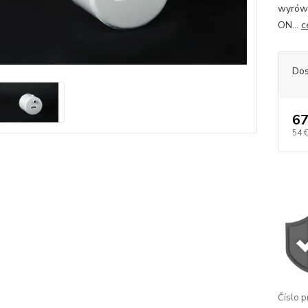
wyrówn
ON...
c
Dos
67
54 
Číslo p