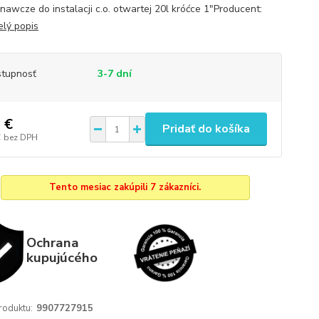
awcze do instalacji c.o. otwartej 20l króćce 1"Producent:
elý popis
tupnosť
3-7 dní
 €
Pridať do košíka
€
bez DPH
Tento mesiac zakúpili 7 zákazníci.
Ochrana
kupujúcého
roduktu:
9907727915