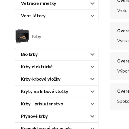
Overe
Vetracie mriežky
Vrelo
Ventilátory
Overe
Krby
Vynik
Bio krby
Overe
Krby elektrické
Výbor
Krby-krbové vložky
Overe
Kryty na krbové vložky
Spoko
Krby - príslušenstvo
Plynové krby
Konvektorové ohrievače