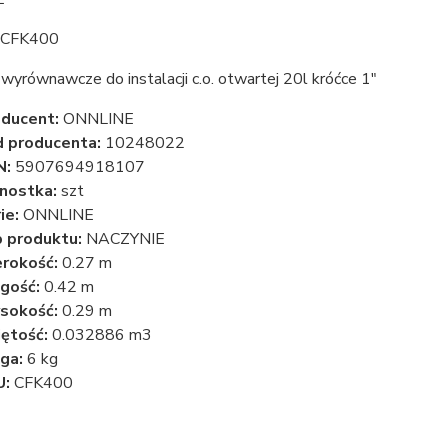
 CFK400
wyrównawcze do instalacji c.o. otwartej 20l króćce 1"
ducent:
ONNLINE
 producenta:
10248022
N:
5907694918107
nostka:
szt
ie:
ONNLINE
 produktu:
NACZYNIE
rokość:
0.27 m
gość:
0.42 m
sokość:
0.29 m
ętość:
0.032886 m3
ga:
6 kg
U:
CFK400