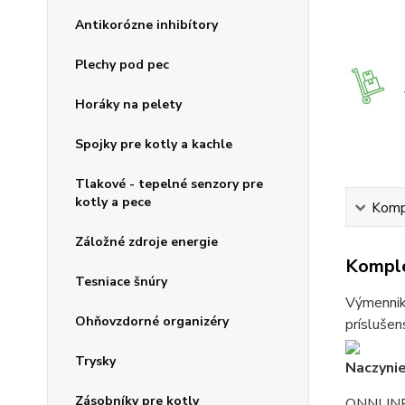
Antikorózne inhibítory
Plechy pod pec
Horáky na pelety
Spojky pre kotly a kachle
Tlakové - tepelné senzory pre
kotly a pece
Kompl
Záložné zdroje energie
Komple
Tesniace šnúry
Výmenniky
Ohňovzdorné organizéry
príslušen
Trysky
Naczyni
Zásobníky pre kotly
ONNLIN