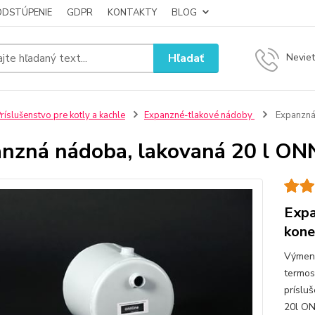
ODSTÚPENIE
GDPR
KONTAKTY
BLOG
Hľadať
Neviet
ríslušenstvo pre kotly a kachle
Expanzné-tlakové nádoby
Expanzná 
nzná nádoba, lakovaná 20 l ON
Expa
kone
Výmenn
termos
príslu
20l ON