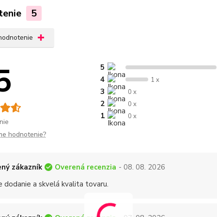
tenie
5
 hodnotenie
5
5
4
1 x
3
0 x
2
0 x
1
0 x
nie
me hodnotenie?
Overená recenzia
ný zákazník
- 08. 08. 2026
 dodanie a skvelá kvalita tovaru.