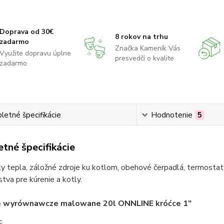
Doprava od 30€
8 rokov na trhu
zadarmo
Značka Kameník Vás
Využite dopravu úplne
presvedčí o kvalite
zadarmo
etné špecifikácie
Hodnotenie
5
tné špecifikácie
 tepla, záložné zdroje ku kotlom, obehové čerpadlá, termostaty
stva pre kúrenie a kotly.
e wyrównawcze malowane 20l ONNLINE króćce 1"
E