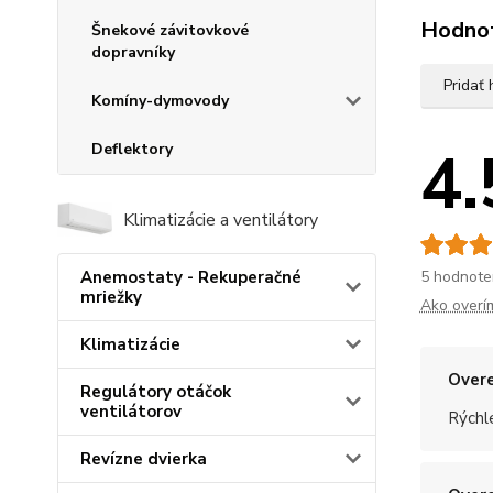
Hodno
Šnekové závitovkové
dopravníky
Pridať
Komíny-dymovody
4.
Deflektory
Klimatizácie a ventilátory
5 hodnote
Anemostaty - Rekuperačné
mriežky
Ako overí
Klimatizácie
Overe
Regulátory otáčok
ventilátorov
Rýchle
Revízne dvierka