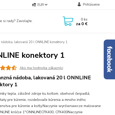
Prihlásenie
EUR
0
ks
e si rady? Zavolajte.
za
0 €
nádoba, lakovaná 20 l ONNLINE konektory 1
NLINE konektory 1
Ako ma hodnotia zákazníci
nzná nádoba, lakovaná 20 l ONNLINE
ktory 1
iky tepla, záložné zdroje ku kotlom, obehové čerpadlá,
taty pre kúrenie, rozdeľovače kúrenia a mnoho iného
šenstva pre kúrenie a kotly.Naczynie wyrównawcze malowane
NLINE króćce 1"ONNLINECFK400, CFK400Naczynie