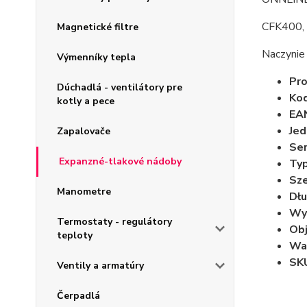
CFK400,
Magnetické filtre
Naczynie 
Výmenníky tepla
Pro
Dúchadlá - ventilátory pre
Kod
kotly a pece
EA
Jed
Zapalovače
Ser
Expanzné-tlakové nádoby
Typ
Sze
Manometre
Dłu
Wy
Termostaty - regulátory
Obj
teploty
Wa
SK
Ventily a armatúry
Čerpadlá