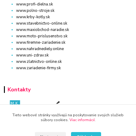
www.profi-dielna.sk
www.polno-stroje.sk
www.krby-kotly.sk
www.stavebnictvo-online.sk
www.maxiobchod-naradie.sk
www.moto-prislusenstvo.sk
www.firemne-zariadenie.sk
www.nahradnediely.online
www.uni-zdrav.sk
www.zlatnictvo-online.sk
www.zariadenie-firmy.sk
Kontakty
Tieto webové stránky využívajú na poskytovanie svojich služieb
súbory cookies.
Viac informácií
.
WWW.KRBY-KOTLY.SK