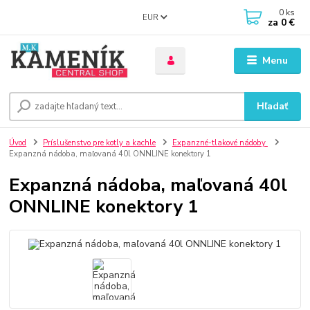
0
ks
EUR
za
0 €
Menu
Hľadať
Úvod
Príslušenstvo pre kotly a kachle
Expanzné-tlakové nádoby
Expanzná nádoba, maľovaná 40l ONNLINE konektory 1
Expanzná nádoba, maľovaná 40l
ONNLINE konektory 1