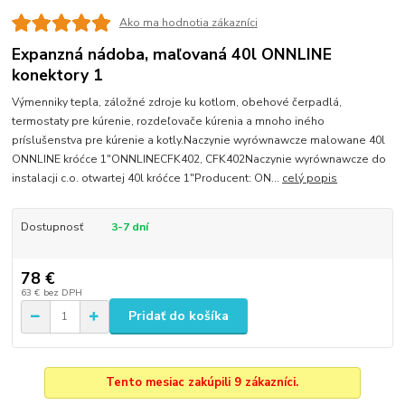
Ako ma hodnotia zákazníci
Expanzná nádoba, maľovaná 40l ONNLINE
konektory 1
Výmenniky tepla, záložné zdroje ku kotlom, obehové čerpadlá,
termostaty pre kúrenie, rozdeľovače kúrenia a mnoho iného
príslušenstva pre kúrenie a kotly.Naczynie wyrównawcze malowane 40l
ONNLINE króćce 1"ONNLINECFK402, CFK402Naczynie wyrównawcze do
instalacji c.o. otwartej 40l króćce 1"Producent: ON...
celý popis
Dostupnosť
3-7 dní
78 €
63 €
bez DPH
Pridať do košíka
Tento mesiac zakúpili 9 zákazníci.