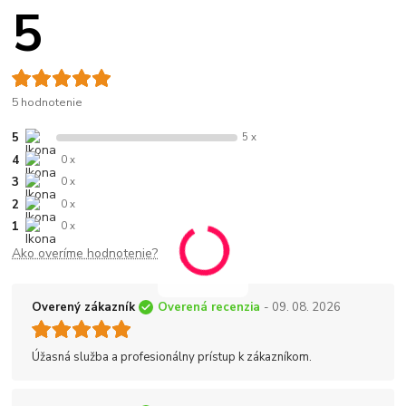
5
5 hodnotenie
5
5 x
4
0 x
3
0 x
2
0 x
1
0 x
Ako overíme hodnotenie?
Overený zákazník
Overená recenzia
- 09. 08. 2026
Úžasná služba a profesionálny prístup k zákazníkom.