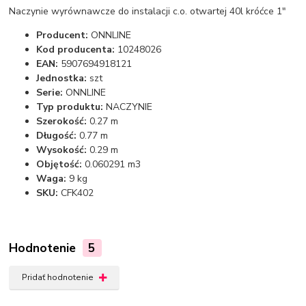
Naczynie wyrównawcze do instalacji c.o. otwartej 40l króćce 1"
Producent:
ONNLINE
Kod producenta:
10248026
EAN:
5907694918121
Jednostka:
szt
Serie:
ONNLINE
Typ produktu:
NACZYNIE
Szerokość:
0.27 m
Długość:
0.77 m
Wysokość:
0.29 m
Objętość:
0.060291 m3
Waga:
9 kg
SKU:
CFK402
Hodnotenie
5
Pridať hodnotenie