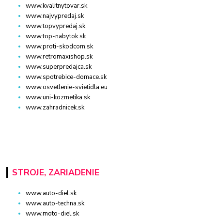
www.kvalitnytovar.sk
www.najvypredaj.sk
www.topvypredaj.sk
www.top-nabytok.sk
www.proti-skodcom.sk
www.retromaxishop.sk
www.superpredajca.sk
www.spotrebice-domace.sk
www.osvetlenie-svietidla.eu
www.uni-kozmetika.sk
www.zahradnicek.sk
STROJE, ZARIADENIE
www.auto-diel.sk
www.auto-techna.sk
www.moto-diel.sk