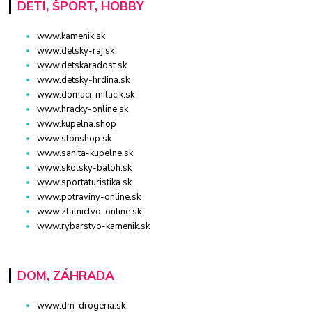
DETI, ŠPORT, HOBBY
www.kamenik.sk
www.detsky-raj.sk
www.detskaradost.sk
www.detsky-hrdina.sk
www.domaci-milacik.sk
www.hracky-online.sk
www.kupelna.shop
www.stonshop.sk
www.sanita-kupelne.sk
www.skolsky-batoh.sk
www.sportaturistika.sk
www.potraviny-online.sk
www.zlatnictvo-online.sk
www.rybarstvo-kamenik.sk
DOM, ZÁHRADA
www.dm-drogeria.sk