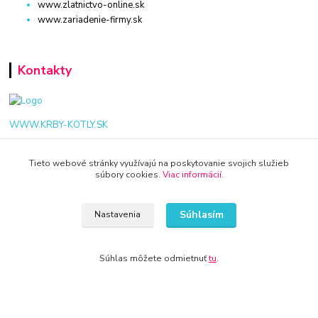
www.zlatnictvo-online.sk
www.zariadenie-firmy.sk
Kontakty
WWW.KRBY-KOTLY.SK
Tieto webové stránky využívajú na poskytovanie svojich služieb
súbory cookies.
Viac informácií
.
info@krby-kotly.sk
Súhlasím
Nastavenia
Súhlas môžete odmietnuť
tu
.
© 2024 Všetky práva vyhradené KAMENIK.SK
Vytvorené na
Eshop-rychlo.sk