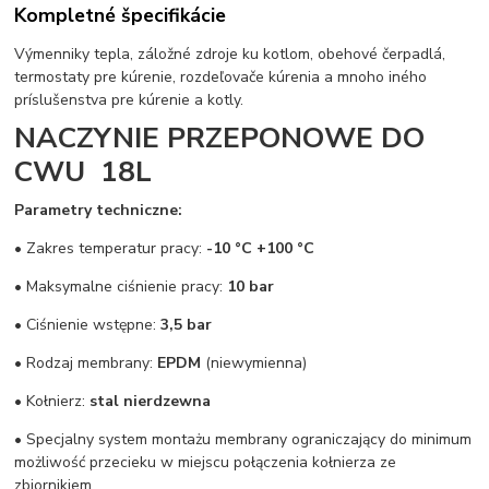
Kompletné špecifikácie
Výmenniky tepla, záložné zdroje ku kotlom, obehové čerpadlá,
termostaty pre kúrenie, rozdeľovače kúrenia a mnoho iného
príslušenstva pre kúrenie a kotly.
NACZYNIE PRZEPONOWE DO
CWU 18L
Parametry techniczne:
• Zakres temperatur pracy:
-10 °C +100 °C
• Maksymalne ciśnienie pracy:
10 bar
• Ciśnienie wstępne:
3,5 bar
• Rodzaj membrany:
EPDM
(niewymienna)
• Kołnierz:
stal nierdzewna
• Specjalny system montażu membrany ograniczający do minimum
możliwość przecieku w miejscu połączenia kołnierza ze
zbiornikiem