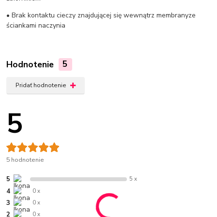
• Brak kontaktu cieczy znajdującej się wewnątrz membranyze
ściankami naczynia
Hodnotenie
5
Pridať hodnotenie
5
5 hodnotenie
5
5 x
4
0 x
3
0 x
2
0 x