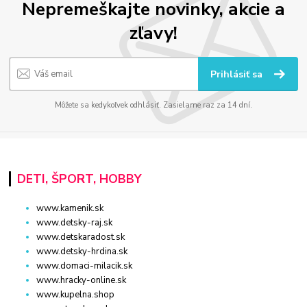
Nepremeškajte novinky, akcie a
zľavy!
Prihlásiť sa
Môžete sa kedykoľvek odhlásiť. Zasielame raz za 14 dní.
DETI, ŠPORT, HOBBY
www.kamenik.sk
www.detsky-raj.sk
www.detskaradost.sk
www.detsky-hrdina.sk
www.domaci-milacik.sk
www.hracky-online.sk
www.kupelna.shop