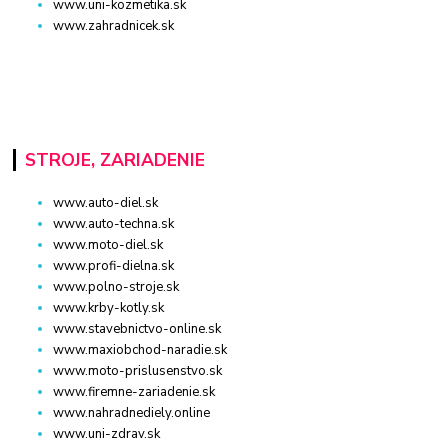
www.uni-kozmetika.sk
www.zahradnicek.sk
STROJE, ZARIADENIE
www.auto-diel.sk
www.auto-techna.sk
www.moto-diel.sk
www.profi-dielna.sk
www.polno-stroje.sk
www.krby-kotly.sk
www.stavebnictvo-online.sk
www.maxiobchod-naradie.sk
www.moto-prislusenstvo.sk
www.firemne-zariadenie.sk
www.nahradnediely.online
www.uni-zdrav.sk