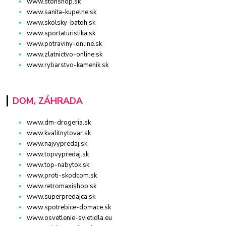
www.stonshop.sk
www.sanita-kupelne.sk
www.skolsky-batoh.sk
www.sportaturistika.sk
www.potraviny-online.sk
www.zlatnictvo-online.sk
www.rybarstvo-kamenik.sk
DOM, ZÁHRADA
www.dm-drogeria.sk
www.kvalitnytovar.sk
www.najvypredaj.sk
www.topvypredaj.sk
www.top-nabytok.sk
www.proti-skodcom.sk
www.retromaxishop.sk
www.superpredajca.sk
www.spotrebice-domace.sk
www.osvetlenie-svietidla.eu