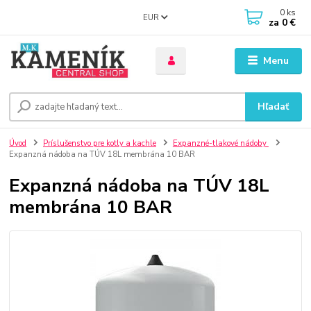
0
ks
EUR
za
0 €
Menu
Hľadať
Úvod
Príslušenstvo pre kotly a kachle
Expanzné-tlakové nádoby
Expanzná nádoba na TÚV 18L membrána 10 BAR
Expanzná nádoba na TÚV 18L
membrána 10 BAR