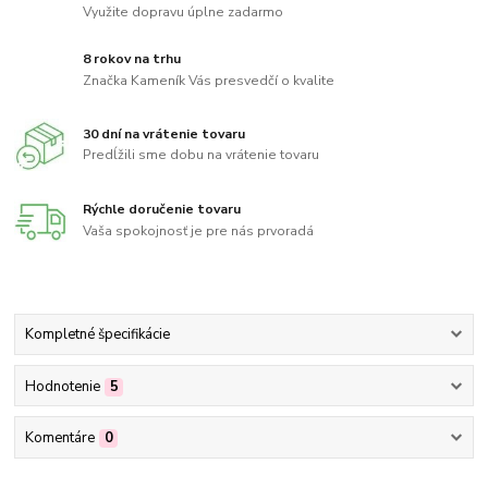
Využite dopravu úplne zadarmo
8 rokov na trhu
Značka Kameník Vás presvedčí o kvalite
30 dní na vrátenie tovaru
Predĺžili sme dobu na vrátenie tovaru
Rýchle doručenie tovaru
Vaša spokojnosť je pre nás prvoradá
Kompletné špecifikácie
Hodnotenie
5
Komentáre
0