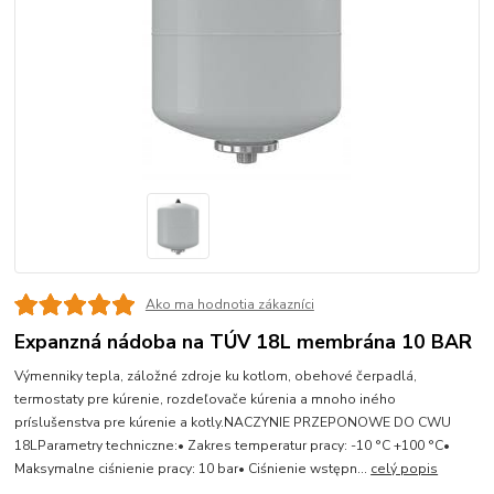
Ako ma hodnotia zákazníci
Expanzná nádoba na TÚV 18L membrána 10 BAR
Výmenniky tepla, záložné zdroje ku kotlom, obehové čerpadlá,
termostaty pre kúrenie, rozdeľovače kúrenia a mnoho iného
príslušenstva pre kúrenie a kotly.NACZYNIE PRZEPONOWE DO CWU
18LParametry techniczne:• Zakres temperatur pracy: -10 °C +100 °C•
Maksymalne ciśnienie pracy: 10 bar• Ciśnienie wstępn...
celý popis