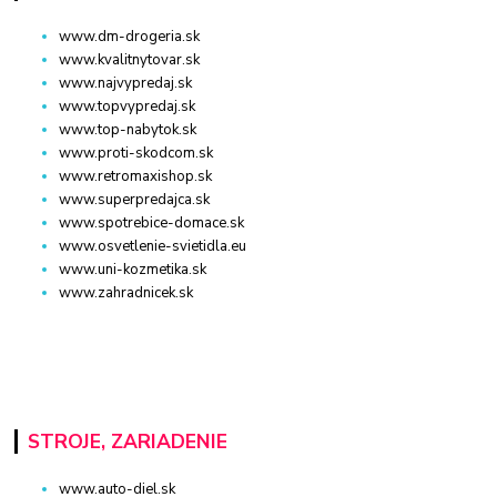
www.dm-drogeria.sk
www.kvalitnytovar.sk
www.najvypredaj.sk
www.topvypredaj.sk
www.top-nabytok.sk
www.proti-skodcom.sk
www.retromaxishop.sk
www.superpredajca.sk
www.spotrebice-domace.sk
www.osvetlenie-svietidla.eu
www.uni-kozmetika.sk
www.zahradnicek.sk
STROJE, ZARIADENIE
www.auto-diel.sk