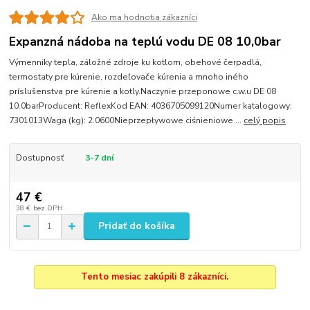
Ako ma hodnotia zákazníci
Expanzná nádoba na teplú vodu DE 08 10,0bar
Výmenniky tepla, záložné zdroje ku kotlom, obehové čerpadlá,
termostaty pre kúrenie, rozdeľovače kúrenia a mnoho iného
príslušenstva pre kúrenie a kotly.Naczynie przeponowe c.w.u DE 08
10.0barProducent: ReflexKod EAN: 4036705099120Numer katalogowy:
7301013Waga (kg): 2.0600Nieprzepływowe ciśnieniowe ...
celý popis
Dostupnosť
3-7 dní
47 €
38 €
bez DPH
Pridať do košíka
Tento mesiac zakúpili 8 zákazníci.