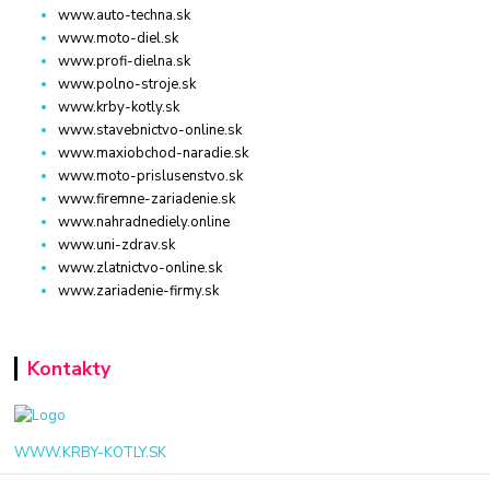
www.auto-techna.sk
www.moto-diel.sk
www.profi-dielna.sk
www.polno-stroje.sk
www.krby-kotly.sk
www.stavebnictvo-online.sk
www.maxiobchod-naradie.sk
www.moto-prislusenstvo.sk
www.firemne-zariadenie.sk
www.nahradnediely.online
www.uni-zdrav.sk
www.zlatnictvo-online.sk
www.zariadenie-firmy.sk
Kontakty
WWW.KRBY-KOTLY.SK