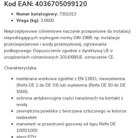
Kod EAN: 4036705099120
Numer katalogowy:
7301013
Waga (kg):
2.0600
Nieprzepływowe ciśnieniowe naczynie przeponowe do instalacji
niepodlegających wymogom normy DIN 1988, np. instalacje
przeciwpożarowe i wody przemysłowej, ogrzewania
podłogowego. Dopuszczenie zgodnie z dyrektywą UE o
urządzeniach ciśnieniowych 2014/68/UE, oznaczenie CE.
Charakterystyka:
membrana workowa zgodnie z EN 13831, niewymienna
(Refix DE 2 do DE 33) lub wymienna (Refix DE 50 do DE
5000),
ochrona antykorozyjna części narażonych na kontakt z
wodą
zewnętrzna powłoka z tworzywa sztucznego w kolorze
niebieskim
manometr w przestrzeni gazowej od typu Refix DE
1000/1000
atest PZH