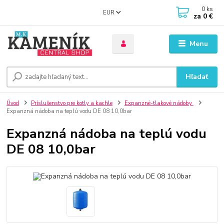
0
ks
EUR
za
0 €
Menu
Hľadať
Úvod
Príslušenstvo pre kotly a kachle
Expanzné-tlakové nádoby
Expanzná nádoba na teplú vodu DE 08 10,0bar
Expanzná nádoba na teplú vodu
DE 08 10,0bar