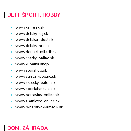
DETI, ŠPORT, HOBBY
www.kamenik.sk
www.detsky-raj.sk
www.detskaradost.sk
www.detsky-hrdina.sk
www.domaci-milacik.sk
www.hracky-online.sk
www.kupelna.shop
www.stonshop.sk
www.sanita-kupelne.sk
www.skolsky-batoh.sk
www.sportaturistika.sk
www.potraviny-online.sk
www.zlatnictvo-online.sk
www.rybarstvo-kamenik.sk
DOM, ZÁHRADA