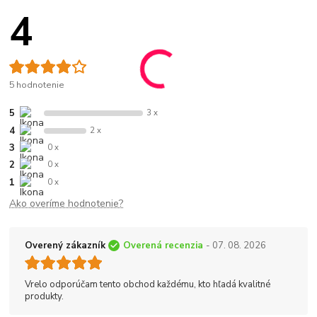
4
5 hodnotenie
5
3 x
4
2 x
3
0 x
2
0 x
1
0 x
Ako overíme hodnotenie?
Overený zákazník
Overená recenzia
- 07. 08. 2026
Vrelo odporúčam tento obchod každému, kto hľadá kvalitné
produkty.