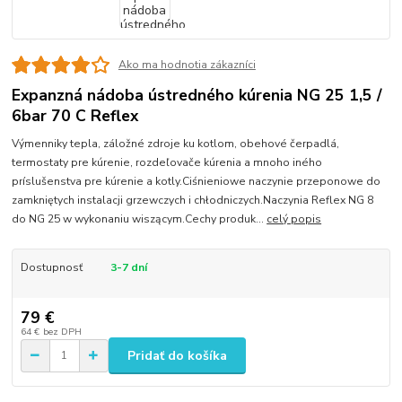
Ako ma hodnotia zákazníci
Expanzná nádoba ústredného kúrenia NG 25 1,5 /
6bar 70 C Reflex
Výmenniky tepla, záložné zdroje ku kotlom, obehové čerpadlá,
termostaty pre kúrenie, rozdeľovače kúrenia a mnoho iného
príslušenstva pre kúrenie a kotly.Ciśnieniowe naczynie przeponowe do
zamkniętych instalacji grzewczych i chłodniczych.Naczynia Reflex NG 8
do NG 25 w wykonaniu wiszącym.Cechy produk...
celý popis
Dostupnosť
3-7 dní
79 €
64 €
bez DPH
Pridať do košíka