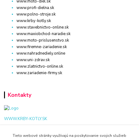
www.moto-diel.sk
www.profi-dielna.sk
www.polno-stroje.sk
www.krby-kotly.sk
www.stavebnictvo-online.sk
www.maxiobchod-naradie.sk
www.moto-prislusenstvo.sk
www.firemne-zariadenie.sk
www.nahradnediely.online
www.uni-zdrav.sk
www.zlatnictvo-online.sk
www.zariadenie-firmy.sk
Kontakty
WWW.KRBY-KOTLY.SK
Tieto webové stránky využívajú na poskytovanie svojich služieb