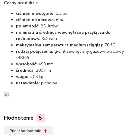
Cechy produktu:
ciśnienie wstępne:
1,5 bar
ciśnienie końcowe:
6 bar
pojemność:
25 litrów
nominalna średnica wewnętrzna przyłącza do
rozbudowy:
3/4 cala
maksymalna temperatura medium (ciągła):
70 °C
rodzaj połączenia:
gwint zewnętrzny gazowy walcowy
(BSPP)
wysokość:
490 mm
średnica:
280 mm
waga:
4,05 kg
ustawienie:
pionowe
Hodnotenie
5
Pridať hodnotenie