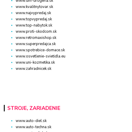
www.dm-drogeria.sk
www.kvalitnytovar.sk
www.najvypredaj.sk
www.topvypredaj.sk
www.top-nabytok.sk
www.proti-skodcom.sk
www.retromaxishop.sk
www.superpredajca.sk
www.spotrebice-domace.sk
www.osvetlenie-svietidla.eu
www.uni-kozmetika.sk
www.zahradnicek.sk
STROJE, ZARIADENIE
www.auto-diel.sk
www.auto-techna.sk