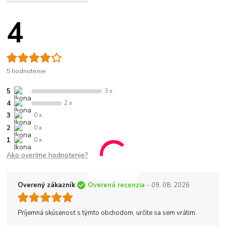
4
5 hodnotenie
5
3 x
4
2 x
3
0 x
2
0 x
1
0 x
Ako overíme hodnotenie?
Overený zákazník
Overená recenzia
- 09. 08. 2026
Príjemná skúsenosť s týmto obchodom, určite sa sem vrátim.