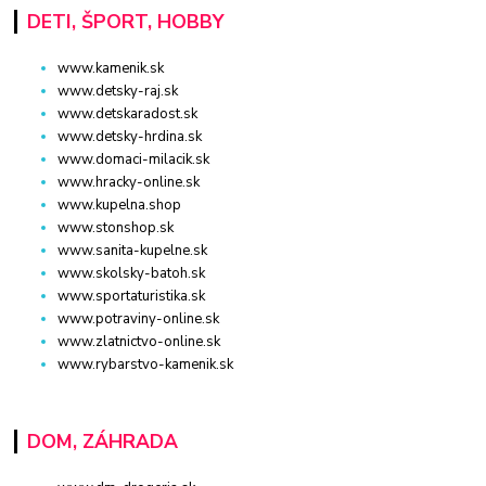
DETI, ŠPORT, HOBBY
www.kamenik.sk
www.detsky-raj.sk
www.detskaradost.sk
www.detsky-hrdina.sk
www.domaci-milacik.sk
www.hracky-online.sk
www.kupelna.shop
www.stonshop.sk
www.sanita-kupelne.sk
www.skolsky-batoh.sk
www.sportaturistika.sk
www.potraviny-online.sk
www.zlatnictvo-online.sk
www.rybarstvo-kamenik.sk
DOM, ZÁHRADA