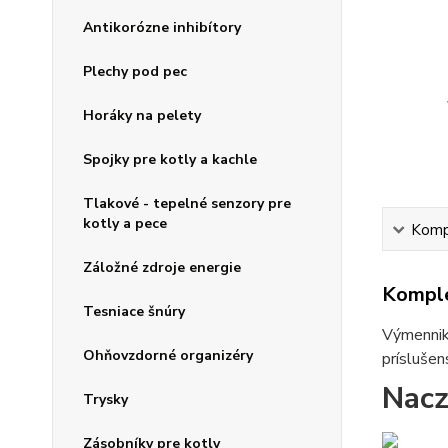
Antikorózne inhibítory
Plechy pod pec
Horáky na pelety
Spojky pre kotly a kachle
Tlakové - tepelné senzory pre
kotly a pece
Kompl
Záložné zdroje energie
Komple
Tesniace šnúry
Výmenniky
Ohňovzdorné organizéry
príslušen
Nacz
Trysky
Zásobníky pre kotly