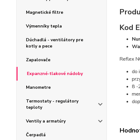
Produ
Magnetické filtre
Kod 
Výmenníky tepla
Nu
Dúchadlá - ventilátory pre
kotly a pece
Wag
Reflex N
Zapalovače
do 
Expanzné-tlakové nádoby
prz
8 -
Manometre
mem
Termostaty - regulátory
dop
teploty
Ventily a armatúry
Hodno
Čerpadlá