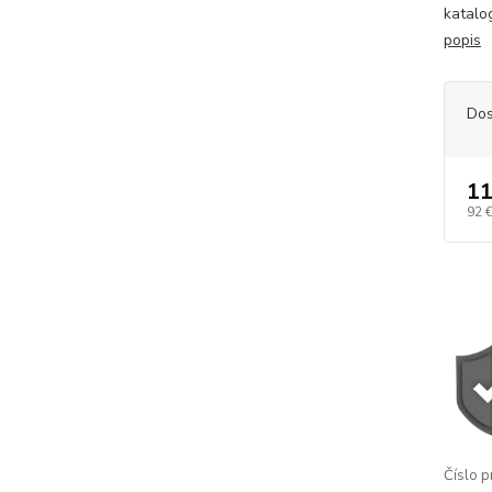
katalo
popis
Dos
11
92 
Číslo p