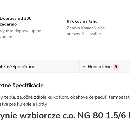
Doprava od 30€
8 rokov na trhu
zadarmo
Značka Kameník Vás
Využite dopravu úplne
presvedčí o kvalite
zadarmo
etné špecifikácie
Hodnotenie
5
tné špecifikácie
 tepla, záložné zdroje ku kotlom, obehové čerpadlá, termostaty
stva pre kúrenie a kotly.
ynie wzbiorcze c.o. NG 80 1.5/6