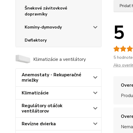
Pridať
Šnekové závitovkové
dopravníky
5
Komíny-dymovody
Deflektory
5 hodnote
Klimatizácie a ventilátory
Ako overí
Anemostaty - Rekuperačné
mriežky
Overe
Klimatizácie
Produ
Regulátory otáčok
ventilátorov
Overe
Revízne dvierka
Nemal