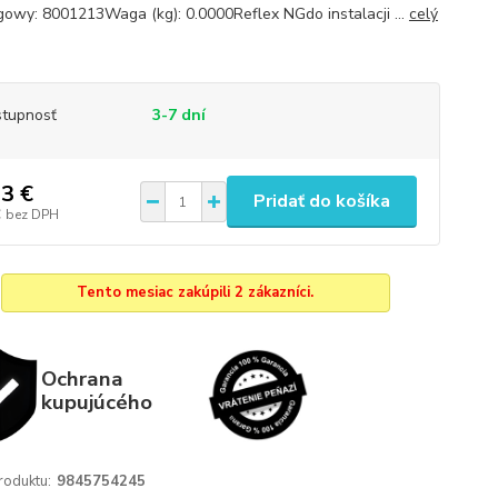
gowy: 8001213Waga (kg): 0.0000Reflex NGdo instalacji ...
celý
tupnosť
3-7 dní
3 €
Pridať do košíka
€
bez DPH
Tento mesiac zakúpili 2 zákazníci.
Ochrana
kupujúcého
roduktu:
9845754245