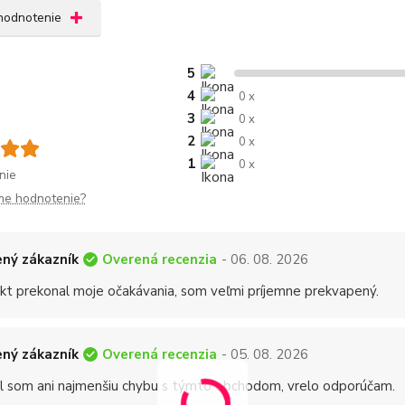
 hodnotenie
5
4
0 x
3
0 x
2
0 x
1
0 x
nie
me hodnotenie?
Overená recenzia
ný zákazník
- 06. 08. 2026
kt prekonal moje očakávania, som veľmi príjemne prekvapený.
Overená recenzia
ný zákazník
- 05. 08. 2026
 som ani najmenšiu chybu s týmto obchodom, vrelo odporúčam.