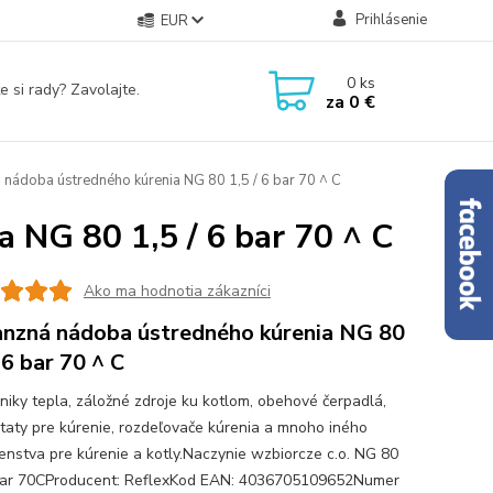
Prihlásenie
EUR
0
ks
e si rady? Zavolajte.
za
0 €
nádoba ústredného kúrenia NG 80 1,5 / 6 bar 70 ^ C
 NG 80 1,5 / 6 bar 70 ^ C
Ako ma hodnotia zákazníci
nzná nádoba ústredného kúrenia NG 80
 6 bar 70 ^ C
iky tepla, záložné zdroje ku kotlom, obehové čerpadlá,
taty pre kúrenie, rozdeľovače kúrenia a mnoho iného
šenstva pre kúrenie a kotly.Naczynie wzbiorcze c.o. NG 80
bar 70CProducent: ReflexKod EAN: 4036705109652Numer