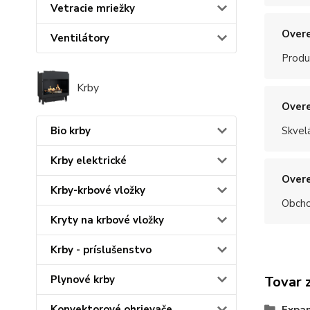
Vetracie mriežky
Overe
Ventilátory
Produ
Krby
Overe
Skvel
Bio krby
Krby elektrické
Overe
Krby-krbové vložky
Obchod
Kryty na krbové vložky
Krby - príslušenstvo
Tovar 
Plynové krby
Konvektorové ohrievače