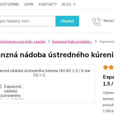
ODSTÚPENIE
GDPR
KONTAKTY
BLOG
Hľadať
Neviet
ríslušenstvo pre kotly a kachle
Expanzné-tlakové nádoby
Expanzná 
nzná nádoba ústredného kúrenia
Expa
1,5 /
Výmenn
termos
príslu
1.5/6 