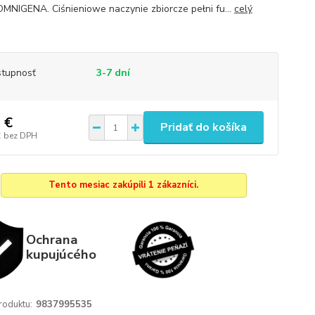
OMNIGENA. Ciśnieniowe naczynie zbiorcze pełni fu...
celý
tupnosť
3-7 dní
 €
Pridať do košíka
€
bez DPH
Tento mesiac zakúpili 1 zákazníci.
Ochrana
kupujúcého
roduktu:
9837995535