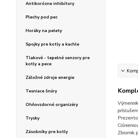
Antikorózne inhibítory
Plechy pod pec
Horáky na pelety
Spojky pre kotly a kachle
Tlakové - tepelné senzory pre
kotly a pece
Kompl
Záložné zdroje energie
Komple
Tesniace šnúry
Výmenniky
Ohňovzdorné organizéry
príslušen
Prezento
Trysky
Ciśnieni
Zásobníky pre kotly
Zbiornik