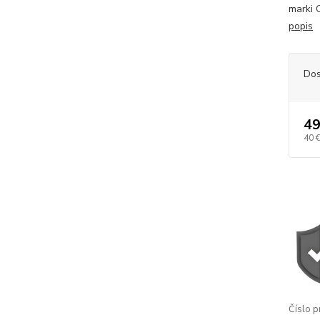
marki 
popis
Dos
49
40 
Číslo p