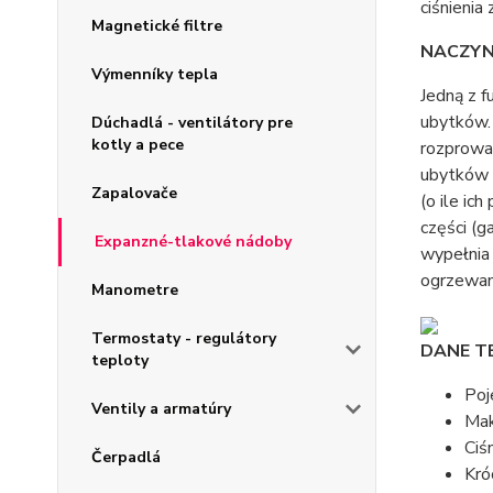
ciśnienia
Magnetické filtre
NACZY
Výmenníky tepla
Jedną z f
ubytków.
Dúchadlá - ventilátory pre
kotly a pece
rozprowa
ubytków 
Zapalovače
(o ile ic
części (g
Expanzné-tlakové nádoby
wypełnia 
ogrzewani
Manometre
Termostaty - regulátory
DANE T
teploty
Poj
Ventily a armatúry
Mak
Ciś
Čerpadlá
Kró