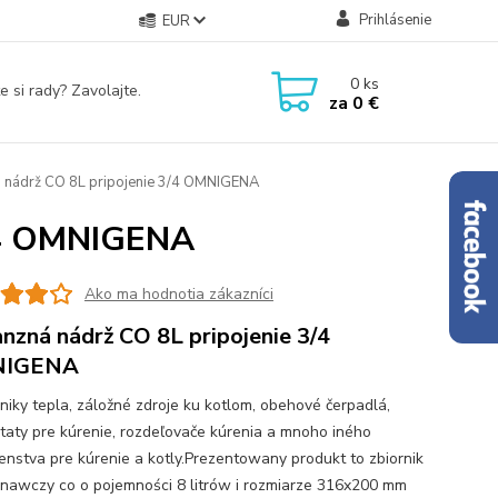
Prihlásenie
EUR
0
ks
e si rady? Zavolajte.
za
0 €
 nádrž CO 8L pripojenie 3/4 OMNIGENA
3/4 OMNIGENA
Ako ma hodnotia zákazníci
nzná nádrž CO 8L pripojenie 3/4
IGENA
iky tepla, záložné zdroje ku kotlom, obehové čerpadlá,
taty pre kúrenie, rozdeľovače kúrenia a mnoho iného
šenstva pre kúrenie a kotly.Prezentowany produkt to zbiornik
awczy co o pojemności 8 litrów i rozmiarze 316x200 mm