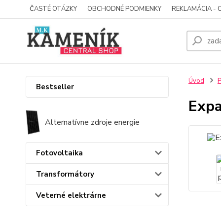
ČASTÉ OTÁZKY
OBCHODNÉ PODMIENKY
REKLAMÁCIA - 
Úvod
P
Bestseller
Expa
Alternatívne zdroje energie
Fotovoltaika
Transformátory
Veterné elektrárne