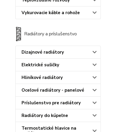
Teplovzdušné rozvody
Vykurovacie káble a rohože
Radiátory a príslušenstvo
Dizajnové radiátory
Elektrické sušičky
Hliníkové radiátory
Oceľové radiátory - panelové
Príslušenstvo pre radiátory
Radiátory do kúpeľne
Termostatické hlavice na