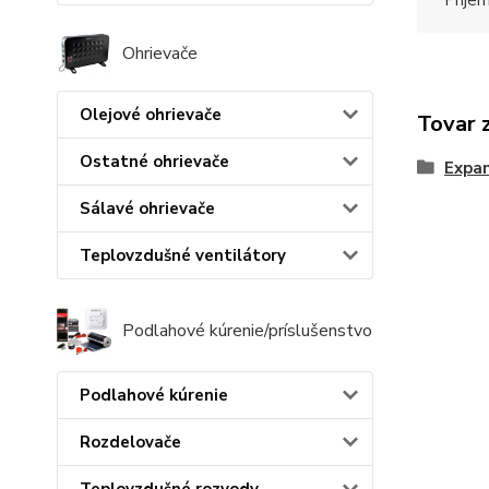
Príje
Ohrievače
Olejové ohrievače
Tovar 
Ostatné ohrievače
Expa
Sálavé ohrievače
Teplovzdušné ventilátory
Podlahové kúrenie/príslušenstvo
Podlahové kúrenie
Rozdelovače