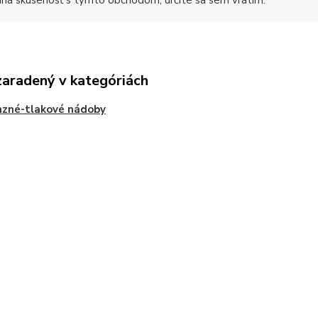
mná skúsenosť s týmto obchodom, určite sa sem vrátim.
zaradený v kategóriách
nzné-tlakové nádoby