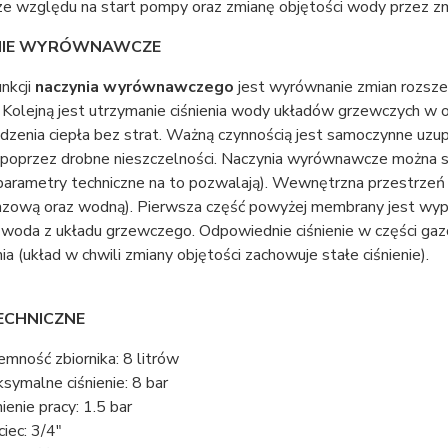
 ze względu na start pompy oraz zmianę objętości wody przez zm
NIE WYRÓWNAWCZE
unkcji
naczynia wyrównawczego
jest wyrównanie zmian rozszer
 Kolejną jest utrzymanie ciśnienia wody układów grzewczych w 
dzenia ciepła bez strat. Ważną czynnością jest samoczynne uz
poprzez drobne nieszczelności. Naczynia wyrównawcze można
h parametry techniczne na to pozwalają). Wewnętrzna przestrzeń
azową oraz wodną). Pierwsza część powyżej membrany jest wypos
woda z układu grzewczego. Odpowiednie ciśnienie w części gazow
a (układ w chwili zmiany objętości zachowuje stałe ciśnienie).
ECHNICZNE
emność zbiornika: 8 litrów
symalne ciśnienie: 8 bar
nienie pracy: 1.5 bar
ciec: 3/4"