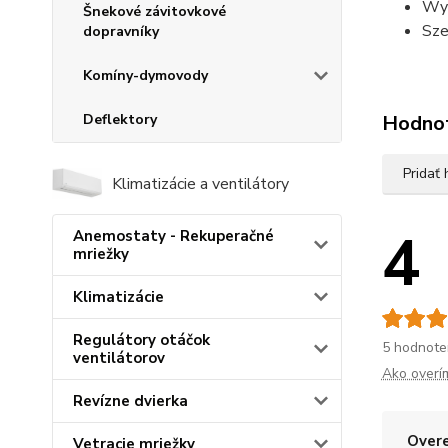
Wy
Šnekové závitovkové
Sze
dopravníky
Komíny-dymovody
Deflektory
Hodno
Pridať
Klimatizácie a ventilátory
4
Anemostaty - Rekuperačné
mriežky
Klimatizácie
Regulátory otáčok
5 hodnote
ventilátorov
Ako overí
Revízne dvierka
Overe
Vetracie mriežky