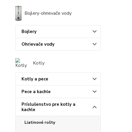
Bojlery-ohrievače vody
Bojlery
Ohrievače vody
Kotly
Kotly a pece
Pece a kachle
Príslušenstvo pre kotly a
kachle
Liatinové rošty