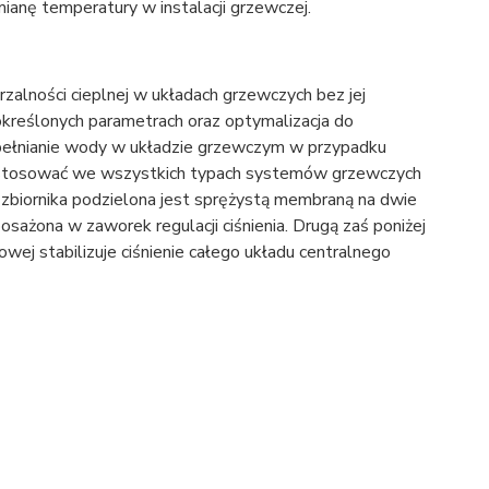
ianę temperatury w instalacji grzewczej.
zalności cieplnej w układach grzewczych bez jej
określonych parametrach oraz optymalizacja do
upełnianie wody w układzie grzewczym w przypadku
 stosować we wszystkich typach systemów grzewczych
 zbiornika podzielona jest sprężystą membraną na dwie
ażona w zaworek regulacji ciśnienia. Drugą zaś poniżej
ej stabilizuje ciśnienie całego układu centralnego