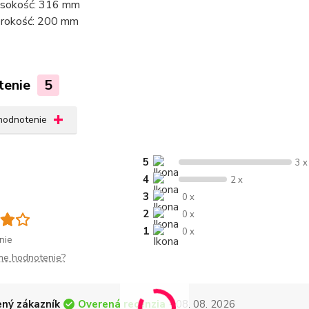
sokość: 316 mm
rokość: 200 mm
tenie
5
 hodnotenie
5
3 x
4
2 x
3
0 x
2
0 x
1
0 x
nie
me hodnotenie?
Overená recenzia
ný zákazník
- 08. 08. 2026