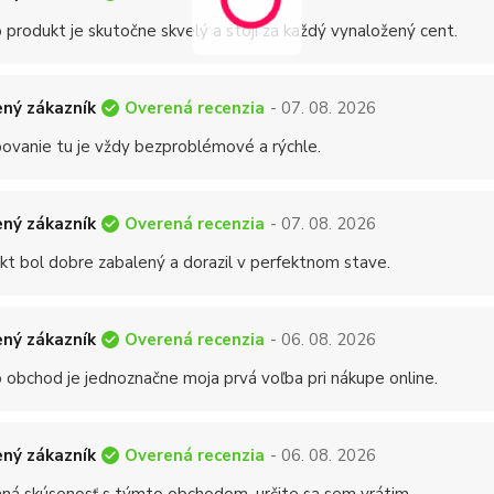
 produkt je skutočne skvelý a stojí za každý vynaložený cent.
Overená recenzia
ný zákazník
- 07. 08. 2026
ovanie tu je vždy bezproblémové a rýchle.
Overená recenzia
ný zákazník
- 07. 08. 2026
kt bol dobre zabalený a dorazil v perfektnom stave.
Overená recenzia
ný zákazník
- 06. 08. 2026
 obchod je jednoznačne moja prvá voľba pri nákupe online.
Overená recenzia
ný zákazník
- 06. 08. 2026