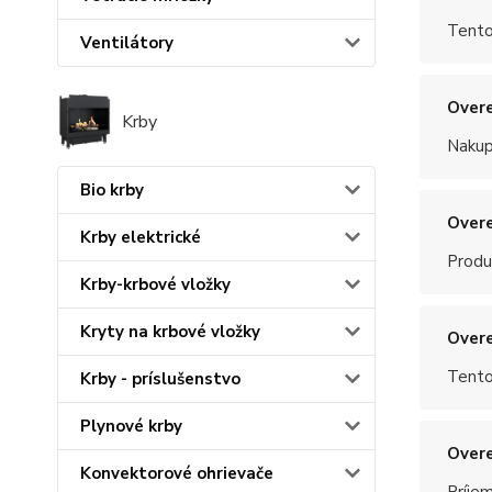
Tento
Ventilátory
Overe
Krby
Nakup
Bio krby
Overe
Krby elektrické
Produ
Krby-krbové vložky
Kryty na krbové vložky
Overe
Tento
Krby - príslušenstvo
Plynové krby
Overe
Konvektorové ohrievače