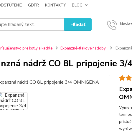
ODSTÚPENIE
GDPR
KONTAKTY
BLOG
Hľadať
Neviet
ríslušenstvo pre kotly a kachle
Expanzné-tlakové nádoby
Expanzná
nzná nádrž CO 8L pripojenie 
Expa
OMN
Výmenn
termos
príslu
wyrówn