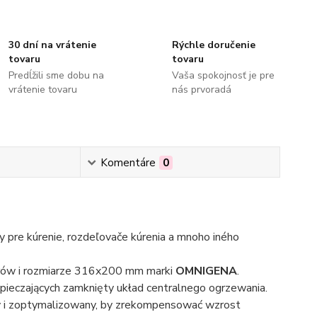
30 dní na vrátenie
Rýchle doručenie
tovaru
tovaru
Predĺžili sme dobu na
Vaša spokojnosť je pre
vrátenie tovaru
nás prvoradá
Komentáre
0
 pre kúrenie, rozdeľovače kúrenia a mnoho iného
trów i rozmiarze 316x200 mm marki
OMNIGENA
.
pieczających zamknięty układ centralnego ogrzewania.
y i zoptymalizowany, by zrekompensować wzrost