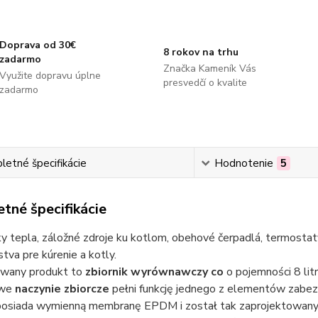
Doprava od 30€
8 rokov na trhu
zadarmo
Značka Kameník Vás
Využite dopravu úplne
presvedčí o kvalite
zadarmo
etné špecifikácie
Hodnotenie
5
tné špecifikácie
 tepla, záložné zdroje ku kotlom, obehové čerpadlá, termostaty
stva pre kúrenie a kotly.
wany produkt to
zbiornik wyrównawczy co
o pojemności 8 li
owe
naczynie zbiorcze
pełni funkcję jednego z elementów zabez
 posiada wymienną membranę EPDM i został tak zaprojektowan