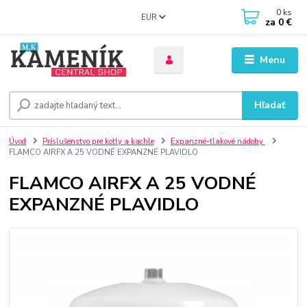
0
ks
EUR
za
0 €
Menu
Hľadať
Úvod
Príslušenstvo pre kotly a kachle
Expanzné-tlakové nádoby
FLAMCO AIRFX A 25 VODNÉ EXPANZNÉ PLAVIDLO
FLAMCO AIRFX A 25 VODNÉ
EXPANZNÉ PLAVIDLO