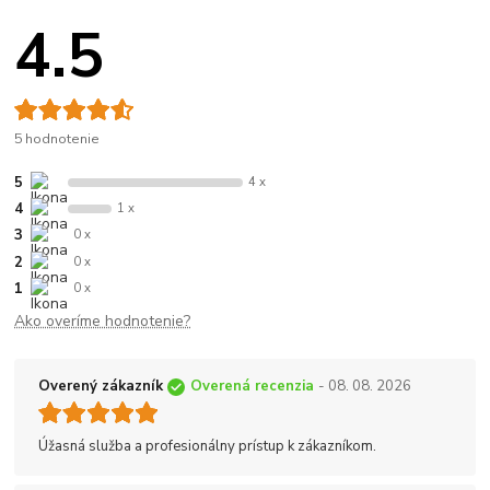
4.5
5 hodnotenie
5
4 x
4
1 x
3
0 x
2
0 x
1
0 x
Ako overíme hodnotenie?
Overený zákazník
Overená recenzia
- 08. 08. 2026
Úžasná služba a profesionálny prístup k zákazníkom.