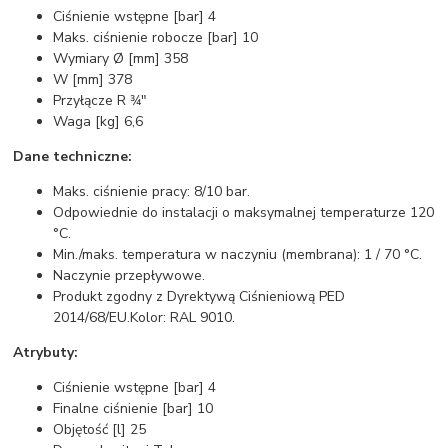
Ciśnienie wstępne [bar] 4
Maks. ciśnienie robocze [bar] 10
Wymiary Ø [mm] 358
W [mm] 378
Przyłącze R 3⁄4"
Waga [kg] 6,6
Dane techniczne:
Maks. ciśnienie pracy: 8/10 bar.
Odpowiednie do instalacji o maksymalnej temperaturze 120
°C.
Min./maks. temperatura w naczyniu (membrana): 1 / 70 °C.
Naczynie przepływowe.
Produkt zgodny z Dyrektywą Ciśnieniową PED
2014/68/EU.Kolor: RAL 9010.
Atrybuty:
Ciśnienie wstępne [bar] 4
Finalne ciśnienie [bar] 10
Objętość [l] 25