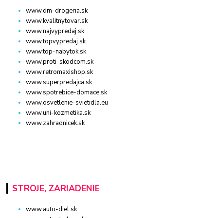
www.dm-drogeria.sk
www.kvalitnytovar.sk
www.najvypredaj.sk
www.topvypredaj.sk
www.top-nabytok.sk
www.proti-skodcom.sk
www.retromaxishop.sk
www.superpredajca.sk
www.spotrebice-domace.sk
www.osvetlenie-svietidla.eu
www.uni-kozmetika.sk
www.zahradnicek.sk
STROJE, ZARIADENIE
www.auto-diel.sk