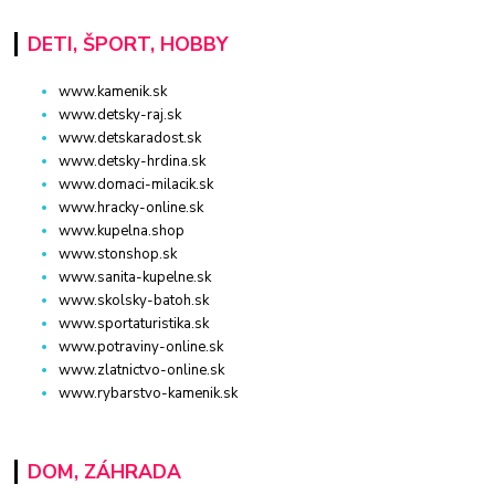
DETI, ŠPORT, HOBBY
www.kamenik.sk
www.detsky-raj.sk
www.detskaradost.sk
www.detsky-hrdina.sk
www.domaci-milacik.sk
www.hracky-online.sk
www.kupelna.shop
www.stonshop.sk
www.sanita-kupelne.sk
www.skolsky-batoh.sk
www.sportaturistika.sk
www.potraviny-online.sk
www.zlatnictvo-online.sk
www.rybarstvo-kamenik.sk
DOM, ZÁHRADA