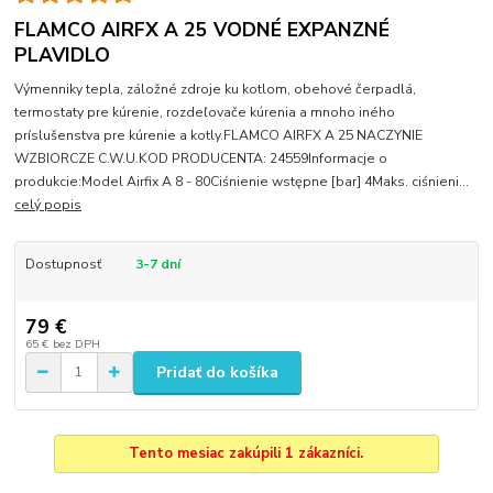
FLAMCO AIRFX A 25 VODNÉ EXPANZNÉ
PLAVIDLO
Výmenniky tepla, záložné zdroje ku kotlom, obehové čerpadlá,
termostaty pre kúrenie, rozdeľovače kúrenia a mnoho iného
príslušenstva pre kúrenie a kotly.FLAMCO AIRFX A 25 NACZYNIE
WZBIORCZE C.W.U.KOD PRODUCENTA: 24559Informacje o
produkcie:Model Airfix A 8 - 80Ciśnienie wstępne [bar] 4Maks. ciśnieni...
celý popis
Dostupnosť
3-7 dní
79 €
65 €
bez DPH
Pridať do košíka
Tento mesiac zakúpili 1 zákazníci.