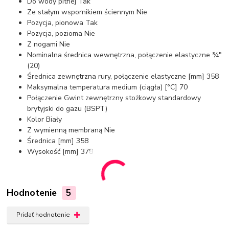
Do wody pitnej Tak
Ze stałym wspornikiem ściennym Nie
Pozycja, pionowa Tak
Pozycja, pozioma Nie
Z nogami Nie
Nominalna średnica wewnętrzna, połączenie elastyczne ¾"
(20)
Średnica zewnętrzna rury, połączenie elastyczne [mm] 358
Maksymalna temperatura medium (ciągła) [°C] 70
Połączenie Gwint zewnętrzny stożkowy standardowy
brytyjski do gazu (BSPT)
Kolor Biały
Z wymienną membraną Nie
Średnica [mm] 358
Wysokość [mm] 378
Hodnotenie
5
Pridať hodnotenie