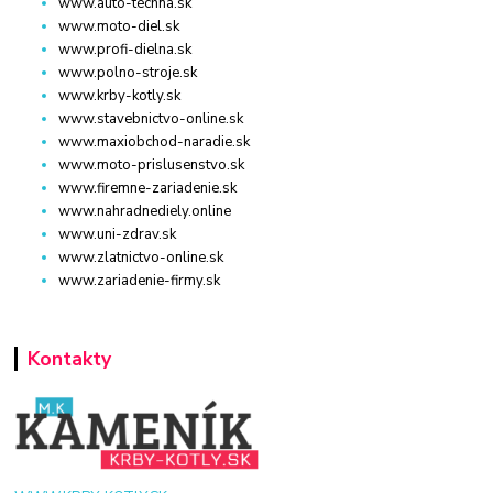
www.auto-techna.sk
www.moto-diel.sk
www.profi-dielna.sk
www.polno-stroje.sk
www.krby-kotly.sk
www.stavebnictvo-online.sk
www.maxiobchod-naradie.sk
www.moto-prislusenstvo.sk
www.firemne-zariadenie.sk
www.nahradnediely.online
www.uni-zdrav.sk
www.zlatnictvo-online.sk
www.zariadenie-firmy.sk
Kontakty