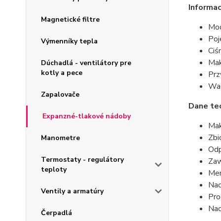
Informac
Magnetické filtre
Mod
Poj
Výmenníky tepla
Ciś
Mak
Dúchadlá - ventilátory pre
kotly a pece
Prz
Wag
Zapalovače
Dane tec
Expanzné-tlakové nádoby
Mak
Zbi
Manometre
Odp
Termostaty - regulátory
Zaw
teploty
Mem
Nac
Ventily a armatúry
Pro
Nac
Čerpadlá