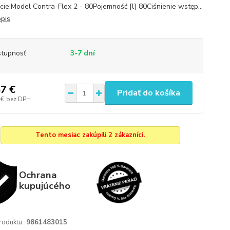
cie:Model Contra-Flex 2 - 80Pojemność [l] 80Ciśnienie wstęp...
opis
tupnosť
3-7 dní
7 €
Pridať do košíka
 €
bez DPH
Tento mesiac zakúpili 2 zákazníci.
Ochrana
kupujúcého
roduktu:
9861483015