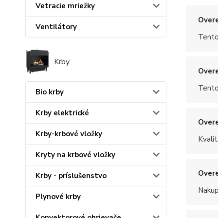
Vetracie mriežky
Overe
Ventilátory
Tento
Krby
Overe
Tento
Bio krby
Krby elektrické
Overe
Krby-krbové vložky
Kvalit
Kryty na krbové vložky
Overe
Krby - príslušenstvo
Nakup
Plynové krby
Konvektorové ohrievače