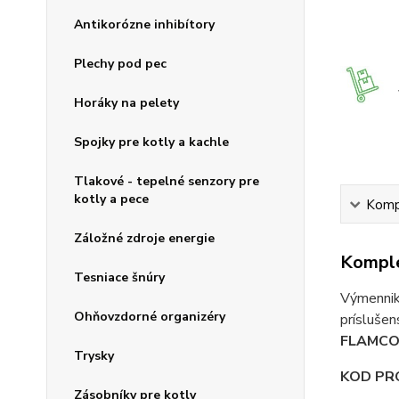
Antikorózne inhibítory
Plechy pod pec
Horáky na pelety
Spojky pre kotly a kachle
Tlakové - tepelné senzory pre
kotly a pece
Kompl
Záložné zdroje energie
Komple
Tesniace šnúry
Výmenniky
Ohňovzdorné organizéry
príslušen
FLAMCO
Trysky
KOD PR
Zásobníky pre kotly