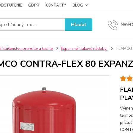
ODSTÚPENIE
GDPR
KONTAKTY
BLOG
Hľadať
Neviet
ríslušenstvo pre kotly a kachle
Expanzné-tlakové nádoby
FLAMCO 
MCO CONTRA-FLEX 80 EXPANZ
FLA
PLA
Výmenn
termos
príslu
CONTR