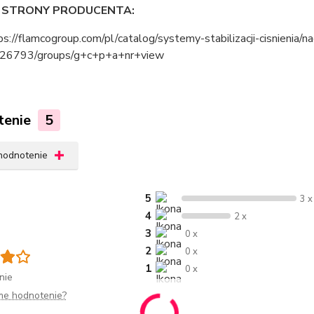
O STRONY PRODUCENTA:
ps://flamcogroup.com/pl/catalog/systemy-stabilizacji-cisnienia/n
26793/groups/g+c+p+a+nr+view
tenie
5
 hodnotenie
5
3 x
4
2 x
3
0 x
2
0 x
1
0 x
nie
me hodnotenie?