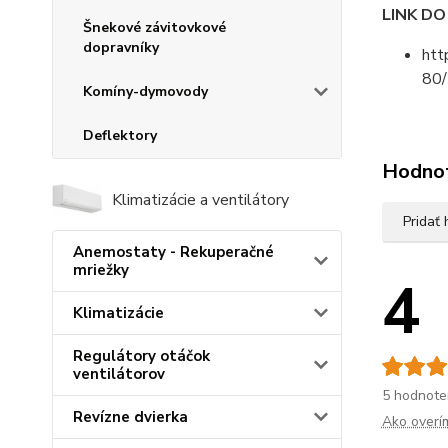
LINK D
Šnekové závitovkové
dopravníky
htt
80/
Komíny-dymovody
Deflektory
Hodno
Klimatizácie a ventilátory
Pridať
Anemostaty - Rekuperačné
mriežky
4
Klimatizácie
Regulátory otáčok
ventilátorov
5 hodnote
Revízne dvierka
Ako overí