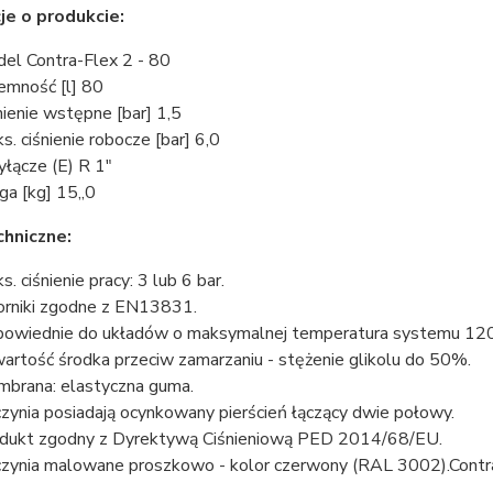
je o produkcie:
el Contra-Flex 2 - 80
emność [l] 80
nienie wstępne [bar] 1,5
s. ciśnienie robocze [bar] 6,0
yłącze (E) R 1"
a [kg] 15,,0
hniczne:
s. ciśnienie pracy: 3 lub 6 bar.
orniki zgodne z EN13831.
owiednie do układów o maksymalnej temperatura systemu 120 °
artość środka przeciw zamarzaniu - stężenie glikolu do 50%.
brana: elastyczna guma.
zynia posiadają ocynkowany pierścień łączący dwie połowy.
dukt zgodny z Dyrektywą Ciśnieniową PED 2014/68/EU.
zynia malowane proszkowo - kolor czerwony (RAL 3002).Contr