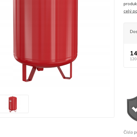
produk
celý p
Dos
14
120
Číslo p