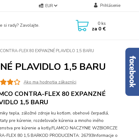
Prihlásenie
EUR
0
ks
e si rady? Zavolajte.
za
0 €
CONTRA-FLEX 80 EXPANZNÉ PLAVIDLO 1,5 BARU
NÉ PLAVIDLO 1,5 BARU
Ako ma hodnotia zákazníci
MCO CONTRA-FLEX 80 EXPANZNÉ
VIDLO 1,5 BARU
iky tepla, záložné zdroje ku kotlom, obehové čerpadlá,
taty pre kúrenie, rozdeľovače kúrenia a mnoho iného
šenstva pre kúrenie a kotly.FLAMCO NACZYNIE WZBIORCZE
A-FLEX 80 1,5 BARKOD PRODUCENTA: 26793Informacje o