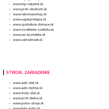
www.top-nabytok.sk
www.proti-skodcom.sk
www.retromaxishop.sk
www.superpredajca.sk
www.spotrebice-domace.sk
www.osvetlenie-svietidla.eu
www.uni-kozmetika.sk
www.zahradnicek.sk
STROJE, ZARIADENIE
www.auto-diel.sk
www.auto-techna.sk
www.moto-diel.sk
www.profi-dielna.sk
www.polno-stroje.sk
www.krby-kotly.sk