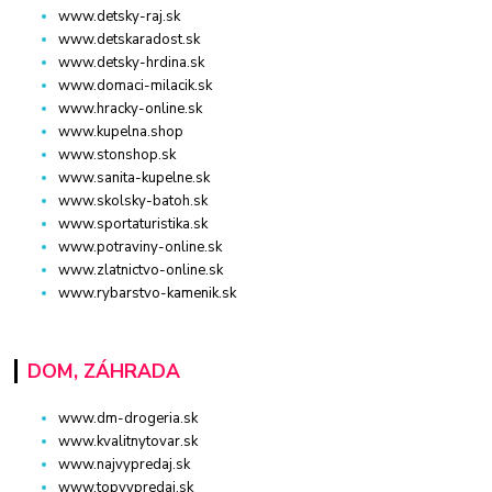
www.detsky-raj.sk
www.detskaradost.sk
www.detsky-hrdina.sk
www.domaci-milacik.sk
www.hracky-online.sk
www.kupelna.shop
www.stonshop.sk
www.sanita-kupelne.sk
www.skolsky-batoh.sk
www.sportaturistika.sk
www.potraviny-online.sk
www.zlatnictvo-online.sk
www.rybarstvo-kamenik.sk
DOM, ZÁHRADA
www.dm-drogeria.sk
www.kvalitnytovar.sk
www.najvypredaj.sk
www.topvypredaj.sk