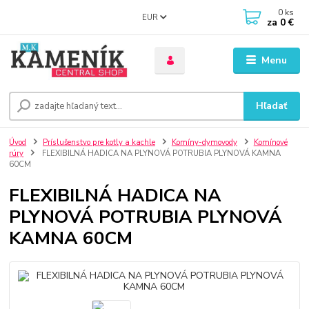
0
ks
EUR
za
0 €
Menu
Hľadať
Úvod
Príslušenstvo pre kotly a kachle
Komíny-dymovody
Komínové
rúry
FLEXIBILNÁ HADICA NA PLYNOVÁ POTRUBIA PLYNOVÁ KAMNA
60CM
FLEXIBILNÁ HADICA NA
PLYNOVÁ POTRUBIA PLYNOVÁ
KAMNA 60CM