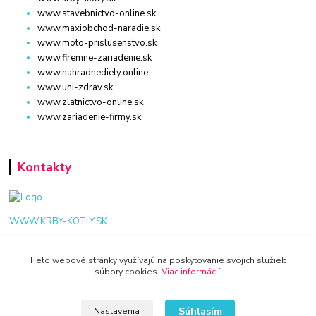
www.stavebnictvo-online.sk
www.maxiobchod-naradie.sk
www.moto-prislusenstvo.sk
www.firemne-zariadenie.sk
www.nahradnediely.online
www.uni-zdrav.sk
www.zlatnictvo-online.sk
www.zariadenie-firmy.sk
Kontakty
WWW.KRBY-KOTLY.SK
Tieto webové stránky využívajú na poskytovanie svojich služieb
súbory cookies.
Viac informácií
.
info@krby-kotly.sk
Súhlasím
Nastavenia