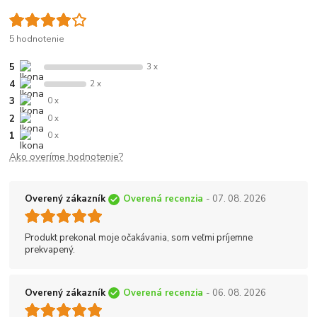
5 hodnotenie
5
3 x
4
2 x
3
0 x
2
0 x
1
0 x
Ako overíme hodnotenie?
Overený zákazník
Overená recenzia
- 07. 08. 2026
Produkt prekonal moje očakávania, som veľmi príjemne
prekvapený.
Overený zákazník
Overená recenzia
- 06. 08. 2026