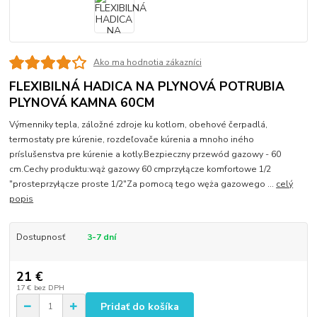
Ako ma hodnotia zákazníci
FLEXIBILNÁ HADICA NA PLYNOVÁ POTRUBIA
PLYNOVÁ KAMNA 60CM
Výmenniky tepla, záložné zdroje ku kotlom, obehové čerpadlá,
termostaty pre kúrenie, rozdeľovače kúrenia a mnoho iného
príslušenstva pre kúrenie a kotly.Bezpieczny przewód gazowy - 60
cm.Cechy produktu:wąż gazowy 60 cmprzyłącze komfortowe 1/2
"prosteprzyłącze proste 1/2"Za pomocą tego węża gazowego ...
celý
popis
Dostupnosť
3-7 dní
21 €
17 €
bez DPH
Pridať do košíka