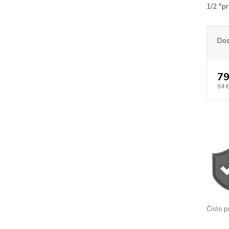
1/2 "p
Dos
79
64 
Číslo p