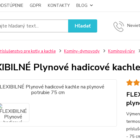
ODSTÚPENIE
GDPR
KONTAKTY
BLOG
Hľadať
Neviet
ríslušenstvo pre kotly a kachle
Komíny-dymovody
Komínové rúry
IBILNÉ Plynové hadicové kachle
FLEX
plyn
Výmenn
termos
príslu
- 75 c