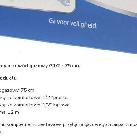
zny przewód gazowy G1/2 - 75 cm.
roduktu:
 gazowy: 75 cm
yłącze komfortowe: 1/2 "proste
yłącze komfortowe: 1/2" kątowe
ma: 12 m
emu kompletnemu zestawowi przyłącza gazowego Scanpart może
o.