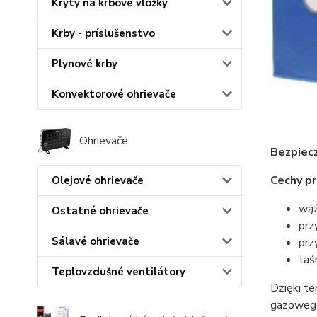
Kryty na krbové vložky
Krby - príslušenstvo
Plynové krby
Konvektorové ohrievače
Ohrievače
Bezpiec
Cechy p
Olejové ohrievače
wąż
Ostatné ohrievače
prz
Sálavé ohrievače
prz
taś
Teplovzdušné ventilátory
Dzięki t
gazoweg