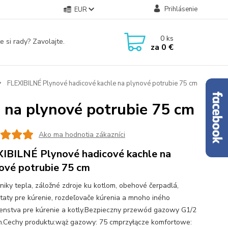
Prihlásenie
EUR
0
ks
e si rady? Zavolajte.
za
0 €
FLEXIBILNÉ Plynové hadicové kachle na plynové potrubie 75 cm
 na plynové potrubie 75 cm
Ako ma hodnotia zákazníci
IBILNÉ Plynové hadicové kachle na
ové potrubie 75 cm
iky tepla, záložné zdroje ku kotlom, obehové čerpadlá,
taty pre kúrenie, rozdeľovače kúrenia a mnoho iného
šenstva pre kúrenie a kotly.Bezpieczny przewód gazowy G1/2
m.Cechy produktu:wąż gazowy: 75 cmprzyłącze komfortowe: