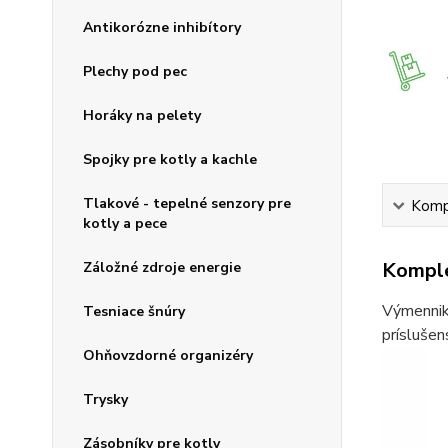
Antikorózne inhibítory
Plechy pod pec
Horáky na pelety
Spojky pre kotly a kachle
Tlakové - tepelné senzory pre
Kompl
kotly a pece
Komple
Záložné zdroje energie
Výmenniky
Tesniace šnúry
príslušen
Ohňovzdorné organizéry
Trysky
Zásobníky pre kotly