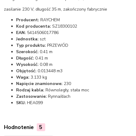
zasilanie 230 V, długość 35 m, zakończony fabrycznie
Producent:
RAYCHEM
Kod producenta:
SZ18300102
EAN:
5414506017786
Jednostka:
szt
Typ produktu:
PRZEWÓD
Szerokość:
0.41 m
Długość:
0.41 m
Wysokość:
0.08 m
Objętość:
0.013448 m3
Waga:
3.133 kg
Napięcie znamionowe:
230
Rodzaj kabla:
Równoległy, stała moc
Zastosowanie:
Rynna/dach
SKU:
HEA099
Hodnotenie
5