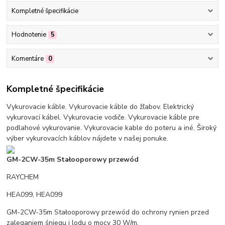
Kompletné špecifikácie
Hodnotenie
5
Komentáre
0
Kompletné špecifikácie
Vykurovacie káble. Vykurovacie káble do žľabov. Elektrický
vykurovací kábel. Vykurovacie vodiče. Vykurovacie káble pre
podlahové vykurovanie. Vykurovacie kable do poteru a iné. Široký
výber vykurovacích káblov nájdete v našej ponuke.
GM-2CW-35m Stałooporowy przewód
RAYCHEM
HEA099, HEA099
GM-2CW-35m Stałooporowy przewód do ochrony rynien przed
zaleganiem śniegu i lodu o mocy 30 W/m,