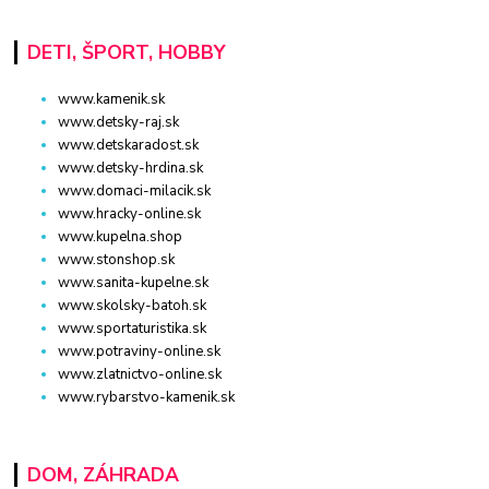
DETI, ŠPORT, HOBBY
www.kamenik.sk
www.detsky-raj.sk
www.detskaradost.sk
www.detsky-hrdina.sk
www.domaci-milacik.sk
www.hracky-online.sk
www.kupelna.shop
www.stonshop.sk
www.sanita-kupelne.sk
www.skolsky-batoh.sk
www.sportaturistika.sk
www.potraviny-online.sk
www.zlatnictvo-online.sk
www.rybarstvo-kamenik.sk
DOM, ZÁHRADA