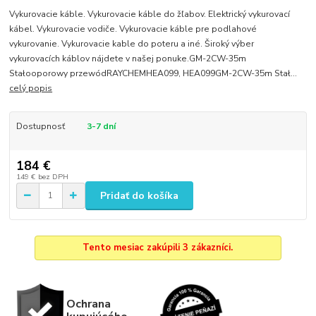
Vykurovacie káble. Vykurovacie káble do žľabov. Elektrický vykurovací
kábel. Vykurovacie vodiče. Vykurovacie káble pre podlahové
vykurovanie. Vykurovacie kable do poteru a iné. Široký výber
vykurovacích káblov nájdete v našej ponuke.GM-2CW-35m
Stałooporowy przewódRAYCHEMHEA099, HEA099GM-2CW-35m Stał...
celý popis
Dostupnosť
3-7 dní
184 €
149 €
bez DPH
Pridať do košíka
Tento mesiac zakúpili 3 zákazníci.
Ochrana