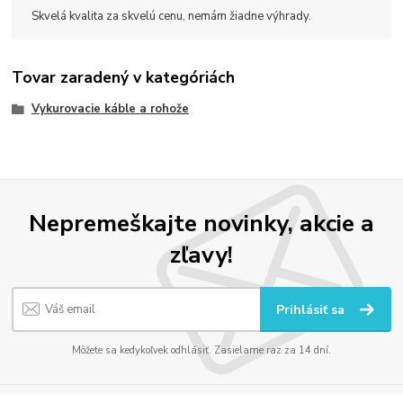
Skvelá kvalita za skvelú cenu, nemám žiadne výhrady.
Tovar zaradený v kategóriách
Vykurovacie káble a rohože
Nepremeškajte novinky, akcie a
zľavy!
Prihlásiť sa
Môžete sa kedykoľvek odhlásiť. Zasielame raz za 14 dní.