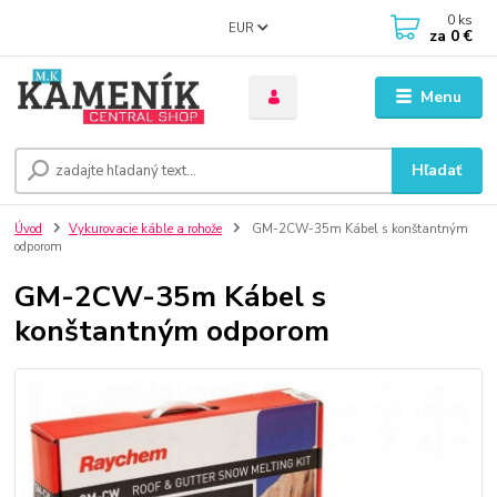
0
ks
EUR
za
0 €
Menu
Hľadať
Úvod
Vykurovacie káble a rohože
GM-2CW-35m Kábel s konštantným
odporom
GM-2CW-35m Kábel s
konštantným odporom