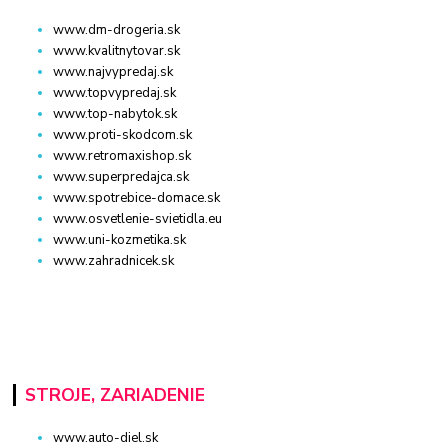
www.dm-drogeria.sk
www.kvalitnytovar.sk
www.najvypredaj.sk
www.topvypredaj.sk
www.top-nabytok.sk
www.proti-skodcom.sk
www.retromaxishop.sk
www.superpredajca.sk
www.spotrebice-domace.sk
www.osvetlenie-svietidla.eu
www.uni-kozmetika.sk
www.zahradnicek.sk
STROJE, ZARIADENIE
www.auto-diel.sk