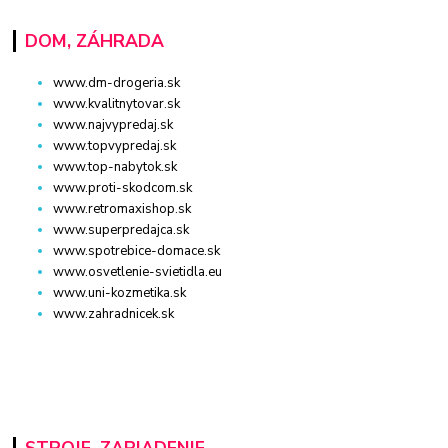
DOM, ZÁHRADA
www.dm-drogeria.sk
www.kvalitnytovar.sk
www.najvypredaj.sk
www.topvypredaj.sk
www.top-nabytok.sk
www.proti-skodcom.sk
www.retromaxishop.sk
www.superpredajca.sk
www.spotrebice-domace.sk
www.osvetlenie-svietidla.eu
www.uni-kozmetika.sk
www.zahradnicek.sk