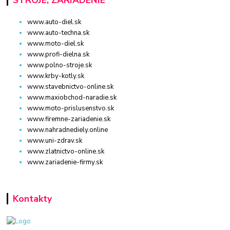
STROJE, ZARIADENIE
www.auto-diel.sk
www.auto-techna.sk
www.moto-diel.sk
www.profi-dielna.sk
www.polno-stroje.sk
www.krby-kotly.sk
www.stavebnictvo-online.sk
www.maxiobchod-naradie.sk
www.moto-prislusenstvo.sk
www.firemne-zariadenie.sk
www.nahradnediely.online
www.uni-zdrav.sk
www.zlatnictvo-online.sk
www.zariadenie-firmy.sk
Kontakty