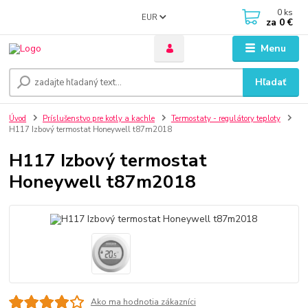
0
ks
EUR
za
0 €
Menu
Hľadať
Úvod
Príslušenstvo pre kotly a kachle
Termostaty - regulátory teploty
H117 Izbový termostat Honeywell t87m2018
H117 Izbový termostat
Honeywell t87m2018
Ako ma hodnotia zákazníci