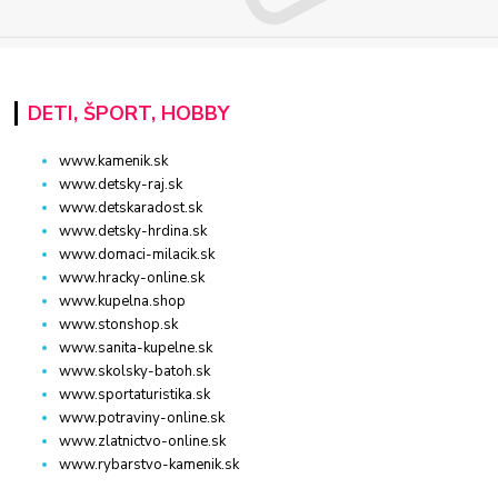
DETI, ŠPORT, HOBBY
www.kamenik.sk
www.detsky-raj.sk
www.detskaradost.sk
www.detsky-hrdina.sk
www.domaci-milacik.sk
www.hracky-online.sk
www.kupelna.shop
www.stonshop.sk
www.sanita-kupelne.sk
www.skolsky-batoh.sk
www.sportaturistika.sk
www.potraviny-online.sk
www.zlatnictvo-online.sk
www.rybarstvo-kamenik.sk