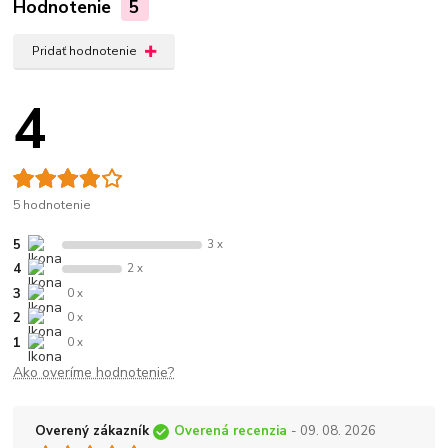
Hodnotenie
5
Pridať hodnotenie
4
5 hodnotenie
5
3 x
4
2 x
3
0 x
2
0 x
1
0 x
Ako overíme hodnotenie?
Overený zákazník
Overená recenzia
- 09. 08. 2026