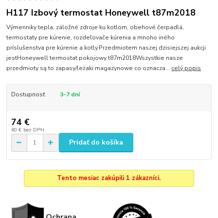
H117 Izbový termostat Honeywell t87m2018
Výmenniky tepla, záložné zdroje ku kotlom, obehové čerpadlá,
termostaty pre kúrenie, rozdeľovače kúrenia a mnoho iného
príslušenstva pre kúrenie a kotly.Przedmiotem naszej dzisiejszej aukcji
jestHoneywell termostat pokojowy t87m2018Wszystkie nasze
przedmioty są to zapasy/leżaki magazynowe co oznacza...
celý popis
Dostupnosť
3-7 dní
74 €
60 €
bez DPH
Pridať do košíka
Tento mesiac zakúpili 1 zákazníci.
Ochrana