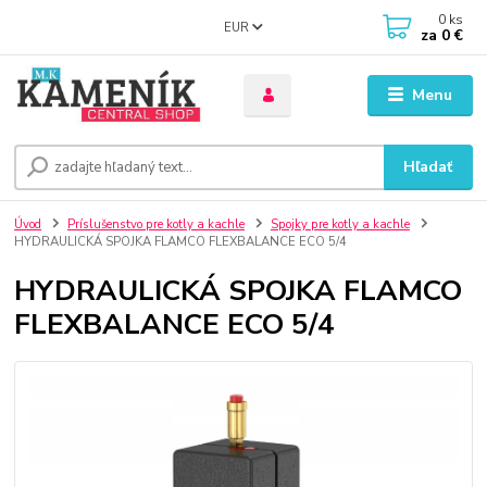
0
ks
EUR
za
0 €
Menu
Hľadať
Úvod
Príslušenstvo pre kotly a kachle
Spojky pre kotly a kachle
HYDRAULICKÁ SPOJKA FLAMCO FLEXBALANCE ECO 5/4
HYDRAULICKÁ SPOJKA FLAMCO
FLEXBALANCE ECO 5/4