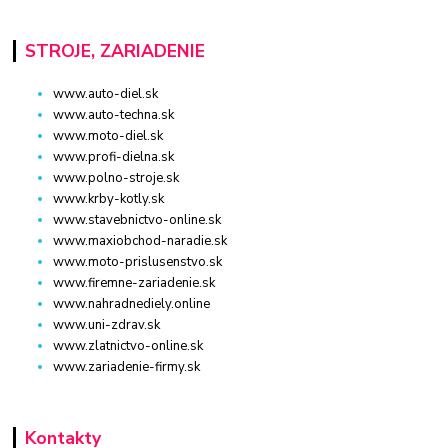
STROJE, ZARIADENIE
www.auto-diel.sk
www.auto-techna.sk
www.moto-diel.sk
www.profi-dielna.sk
www.polno-stroje.sk
www.krby-kotly.sk
www.stavebnictvo-online.sk
www.maxiobchod-naradie.sk
www.moto-prislusenstvo.sk
www.firemne-zariadenie.sk
www.nahradnediely.online
www.uni-zdrav.sk
www.zlatnictvo-online.sk
www.zariadenie-firmy.sk
Kontakty