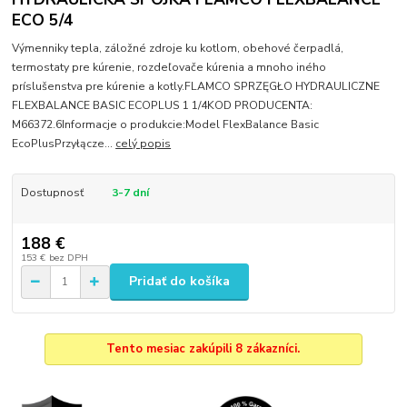
ECO 5/4
Výmenniky tepla, záložné zdroje ku kotlom, obehové čerpadlá,
termostaty pre kúrenie, rozdeľovače kúrenia a mnoho iného
príslušenstva pre kúrenie a kotly.FLAMCO SPRZĘGŁO HYDRAULICZNE
FLEXBALANCE BASIC ECOPLUS 1 1/4KOD PRODUCENTA:
M66372.6Informacje o produkcie:Model FlexBalance Basic
EcoPlusPrzyłącze...
celý popis
Dostupnosť
3-7 dní
188 €
153 €
bez DPH
Pridať do košíka
Tento mesiac zakúpili 8 zákazníci.