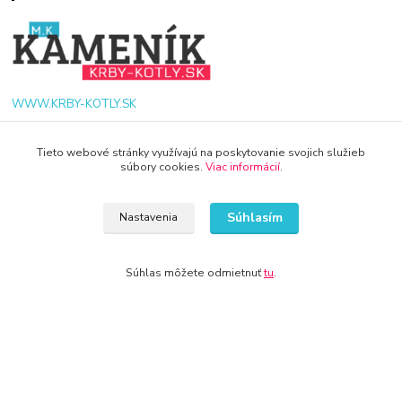
WWW.KRBY-KOTLY.SK
Tieto webové stránky využívajú na poskytovanie svojich služieb
súbory cookies.
Viac informácií
.
info@krby-kotly.sk
Súhlasím
Nastavenia
Súhlas môžete odmietnuť
tu
.
© 2024 Všetky práva vyhradené KAMENIK.SK
Vytvorené na
Eshop-rychlo.sk