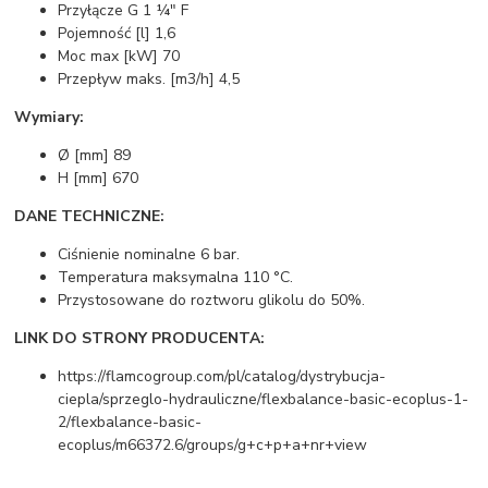
Przyłącze G 1 ¼" F
Pojemność [l] 1,6
Moc max [kW] 70
Przepływ maks. [m3/h] 4,5
Wymiary:
Ø [mm] 89
H [mm] 670
DANE TECHNICZNE:
Ciśnienie nominalne 6 bar.
Temperatura maksymalna 110 °C.
Przystosowane do roztworu glikolu do 50%.
LINK DO STRONY PRODUCENTA:
https://flamcogroup.com/pl/catalog/dystrybucja-
ciepla/sprzeglo-hydrauliczne/flexbalance-basic-ecoplus-1-
2/flexbalance-basic-
ecoplus/m66372.6/groups/g+c+p+a+nr+view