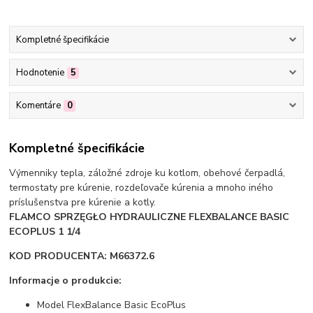
Kompletné špecifikácie
Hodnotenie
5
Komentáre
0
Kompletné špecifikácie
Výmenniky tepla, záložné zdroje ku kotlom, obehové čerpadlá,
termostaty pre kúrenie, rozdeľovače kúrenia a mnoho iného
príslušenstva pre kúrenie a kotly.
FLAMCO SPRZĘGŁO HYDRAULICZNE FLEXBALANCE BASIC
ECOPLUS 1 1/4
KOD PRODUCENTA: M66372.6
Informacje o produkcie:
Model FlexBalance Basic EcoPlus