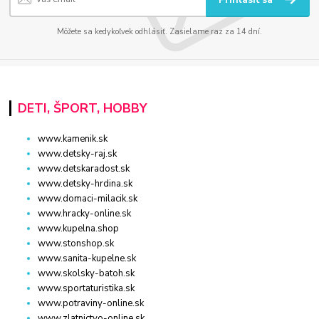
Môžete sa kedykoľvek odhlásiť. Zasielame raz za 14 dní.
DETI, ŠPORT, HOBBY
www.kamenik.sk
www.detsky-raj.sk
www.detskaradost.sk
www.detsky-hrdina.sk
www.domaci-milacik.sk
www.hracky-online.sk
www.kupelna.shop
www.stonshop.sk
www.sanita-kupelne.sk
www.skolsky-batoh.sk
www.sportaturistika.sk
www.potraviny-online.sk
www.zlatnictvo-online.sk