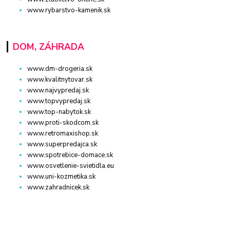
www.rybarstvo-kamenik.sk
DOM, ZÁHRADA
www.dm-drogeria.sk
www.kvalitnytovar.sk
www.najvypredaj.sk
www.topvypredaj.sk
www.top-nabytok.sk
www.proti-skodcom.sk
www.retromaxishop.sk
www.superpredajca.sk
www.spotrebice-domace.sk
www.osvetlenie-svietidla.eu
www.uni-kozmetika.sk
www.zahradnicek.sk