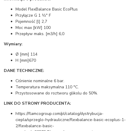
Model FlexBalance Basic EcoPlus
Przyłącze G 1 ½" F
Pojemność [l] 2,7
Moc max [kW] 100
Przepływ maks. [m3/h] 6,0
Wymiary:
Ø [mm] 114
H [mm]670
DANE TECHNICZNE:
Ciśnienie nominalne 6 bar.
Temperatura maksymalna 110 °C.
Przystosowane do roztworu glikolu do 50%.
LINK DO STRONY PRODUCENTA:
https://flamcogroup.com/pl/catalog/dystrybucja-
ciepla/sprzeglo-hydrauliczne/flexbalance-basic-ecoplus-1-
2/flexbalance-basic-