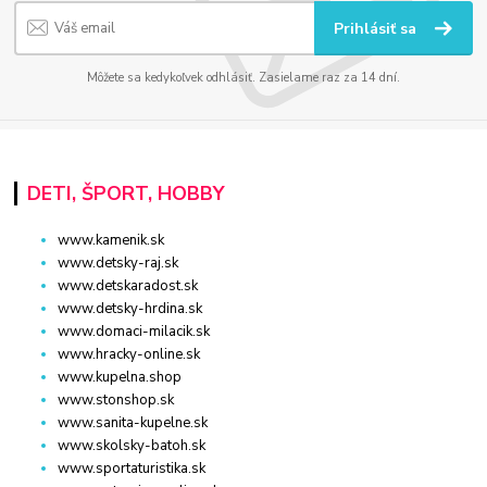
Prihlásiť sa
Môžete sa kedykoľvek odhlásiť. Zasielame raz za 14 dní.
DETI, ŠPORT, HOBBY
www.kamenik.sk
www.detsky-raj.sk
www.detskaradost.sk
www.detsky-hrdina.sk
www.domaci-milacik.sk
www.hracky-online.sk
www.kupelna.shop
www.stonshop.sk
www.sanita-kupelne.sk
www.skolsky-batoh.sk
www.sportaturistika.sk