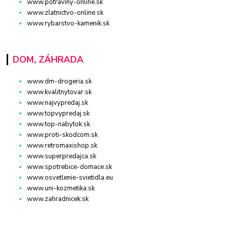
www.potraviny-online.sk
www.zlatnictvo-online.sk
www.rybarstvo-kamenik.sk
DOM, ZÁHRADA
www.dm-drogeria.sk
www.kvalitnytovar.sk
www.najvypredaj.sk
www.topvypredaj.sk
www.top-nabytok.sk
www.proti-skodcom.sk
www.retromaxishop.sk
www.superpredajca.sk
www.spotrebice-domace.sk
www.osvetlenie-svietidla.eu
www.uni-kozmetika.sk
www.zahradnicek.sk