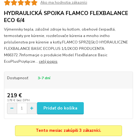
Ako ma hodnotia zákazníci
HYDRAULICKÁ SPOJKA FLAMCO FLEXBALANCE
ECO 6/4
Výmenniky tepla, záložné zdroje ku kotlom, obehové čerpadlá,
termostaty pre kúrenie, rozdeľovače kúrenia a mnoho iného
príslušenstva pre kúrenie a kotly.FLAMCO SPRZĘGŁO HYDRAULICZNE
FLEXBALANCE BASIC ECOPLUS 1/1/2KOD PRODUCENTA:
M66372.7Informacje o produkcie:Model FlexBalance Basic
EcoPlusPrzyłącze...
celý popis
Dostupnosť
3-7 dní
219 €
178 €
bez DPH
Pridať do košíka
Tento mesiac zakúpili 3 zákazníci.