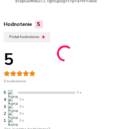
ecoplus/m66372.7/groups/g+c+p+a+nr+view
Hodnotenie
5
Pridať hodnotenie
5
5 hodnotenie
5
5 x
4
0 x
3
0 x
2
0 x
1
0 x