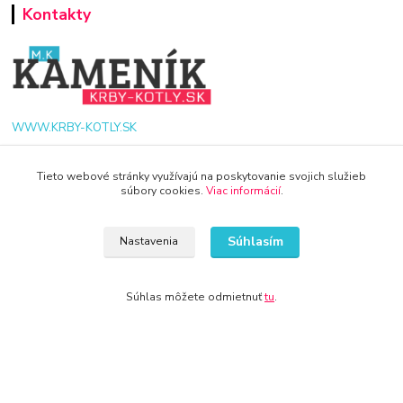
Kontakty
WWW.KRBY-KOTLY.SK
Tieto webové stránky využívajú na poskytovanie svojich služieb
súbory cookies.
Viac informácií
.
info@krby-kotly.sk
Súhlasím
Nastavenia
Súhlas môžete odmietnuť
tu
.
© 2024 Všetky práva vyhradené KAMENIK.SK
Vytvorené na
Eshop-rychlo.sk