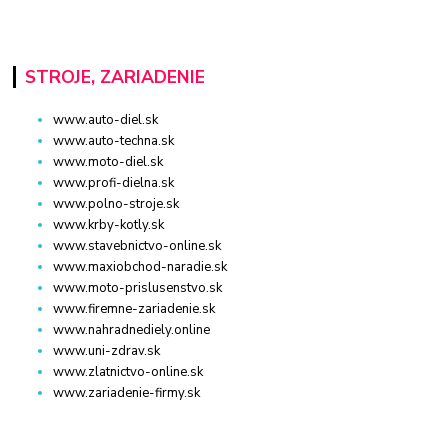
STROJE, ZARIADENIE
www.auto-diel.sk
www.auto-techna.sk
www.moto-diel.sk
www.profi-dielna.sk
www.polno-stroje.sk
www.krby-kotly.sk
www.stavebnictvo-online.sk
www.maxiobchod-naradie.sk
www.moto-prislusenstvo.sk
www.firemne-zariadenie.sk
www.nahradnediely.online
www.uni-zdrav.sk
www.zlatnictvo-online.sk
www.zariadenie-firmy.sk