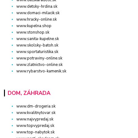
www.detskaradost.sk
www.detsky-hrdina.sk
www.domaci-milacik.sk
www.hracky-online.sk
www.kupelna.shop
www.stonshop.sk
www.sanita-kupelne.sk
www.skolsky-batoh.sk
www.sportaturistika.sk
www.potraviny-online.sk
www.zlatnictvo-online.sk
www.rybarstvo-kamenik.sk
DOM, ZÁHRADA
www.dm-drogeria.sk
www.kvalitnytovar.sk
www.najvypredaj.sk
www.topvypredaj.sk
www.top-nabytok.sk