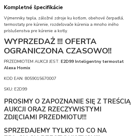
Kompletné špecifikácie
Výmenniky tepla, záložné zdroje ku kotlom, obehové čerpadlá,
termostaty pre kúrenie, rozdeľovače kúrenia a mnoho iného
príslušenstva pre kúrenie a kotly.
WYPRZEDAŻ !!! OFERTA
OGRANICZONA CZASOWO!!
PRZEDMIOTEM AUKCJI JEST:
E2D99 Inteligentny termostat
Alexa Homix
KOD EAN: 8059015670007
SKU: E2D99
PROSIMY O ZAPOZNANIE SIĘ Z TREŚCIĄ
AUKCJI ORAZ RZECZYWISTYMI
ZDJĘCIAMI PRZEDMIOTU!!!
SPRZEDAJEMY TYLKO TO CO NA