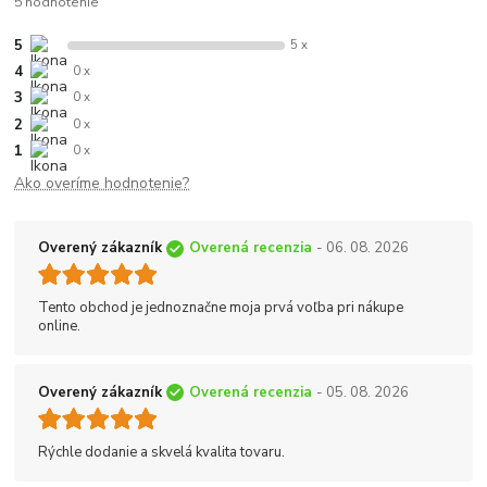
5 hodnotenie
5
5 x
4
0 x
3
0 x
2
0 x
1
0 x
Ako overíme hodnotenie?
Overený zákazník
Overená recenzia
- 06. 08. 2026
Tento obchod je jednoznačne moja prvá voľba pri nákupe
online.
Overený zákazník
Overená recenzia
- 05. 08. 2026
Rýchle dodanie a skvelá kvalita tovaru.