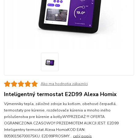
Ako ma hodnotia zákazníci
Inteligentný termostat E2D99 Alexa Homix
Výmenniky tepla, záložné zdroje ku kotlom, obehové čerpadlá,
termostaty pre kúrenie, rozdeľovače kúrenia a mnoho iného
príslušenstva pre kúrenie a kotly.WYPRZEDAŻ !!! OFERTA
OGRANICZONA CZASOWO!! PRZEDMIOTEM AUKCJI JEST: E2D99
Inteligentny termostat Alexa HomixKOD EAN:
8059015670007SKU: E2D99PROSIMY...
celý popis