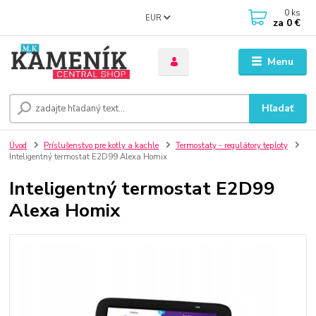
0
ks
EUR
za
0 €
Menu
Hľadať
Úvod
Príslušenstvo pre kotly a kachle
Termostaty - regulátory teploty
Inteligentný termostat E2D99 Alexa Homix
Inteligentný termostat E2D99
Alexa Homix