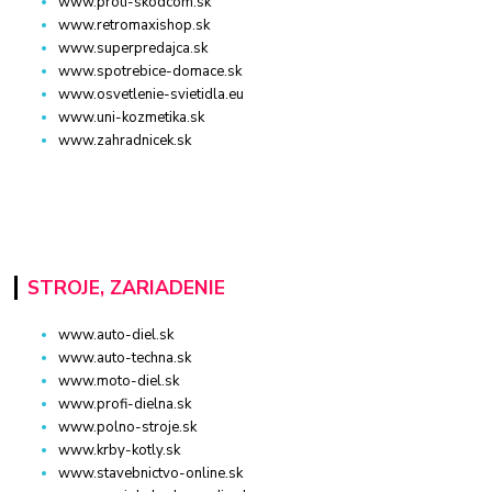
www.proti-skodcom.sk
www.retromaxishop.sk
www.superpredajca.sk
www.spotrebice-domace.sk
www.osvetlenie-svietidla.eu
www.uni-kozmetika.sk
www.zahradnicek.sk
STROJE, ZARIADENIE
www.auto-diel.sk
www.auto-techna.sk
www.moto-diel.sk
www.profi-dielna.sk
www.polno-stroje.sk
www.krby-kotly.sk
www.stavebnictvo-online.sk