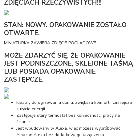
ZDJĘCIACH RZECZYWISTYCH!!!
STAN: NOWY. OPAKOWANIE ZOSTAŁO
OTWARTE.
MINIATURKA ZAWIERA ZDJĘCIE POGLĄDOWE.
MOŻE ZDARZYĆ SIĘ, ŻE OPAKOWANIE
JEST PODNISZCZONE, SKLEJONE TAŚMĄ
LUB POSIADA OPAKOWANIE
ZASTĘPCZE.
Idealny do ogrzewania domu, zwiększa komfort i zmniejsza
zużycie energii.
Zastępuje stary termostat bez konieczności pracy na
ścianie
Jest wbudowany w Alexa, więc możesz wypróbować
Amazon Alexa bez dodatkowego urządzenia