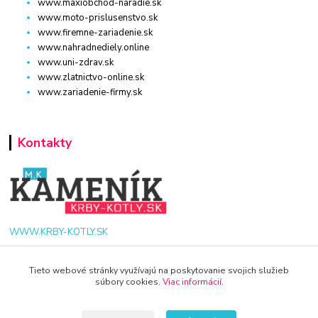
www.maxiobchod-naradie.sk
www.moto-prislusenstvo.sk
www.firemne-zariadenie.sk
www.nahradnediely.online
www.uni-zdrav.sk
www.zlatnictvo-online.sk
www.zariadenie-firmy.sk
Kontakty
WWW.KRBY-KOTLY.SK
Tieto webové stránky využívajú na poskytovanie svojich služieb
súbory cookies.
Viac informácií
.
info@krby-kotly.sk