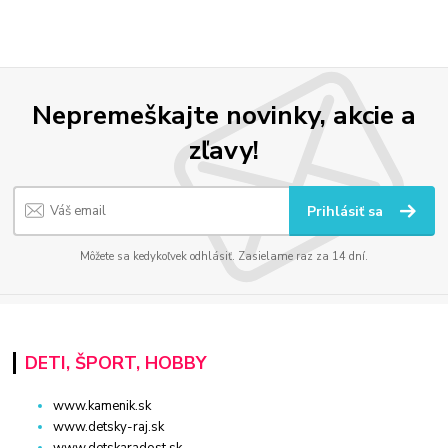
Nepremeškajte novinky, akcie a
zľavy!
Prihlásiť sa
Môžete sa kedykoľvek odhlásiť. Zasielame raz za 14 dní.
DETI, ŠPORT, HOBBY
www.kamenik.sk
www.detsky-raj.sk