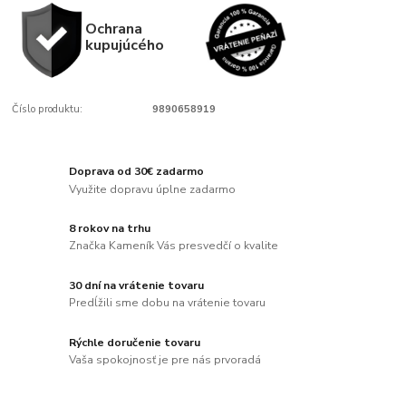
Ochrana
kupujúcého
Číslo produktu:
9890658919
Doprava od 30€ zadarmo
Využite dopravu úplne zadarmo
8 rokov na trhu
Značka Kameník Vás presvedčí o kvalite
30 dní na vrátenie tovaru
Predĺžili sme dobu na vrátenie tovaru
Rýchle doručenie tovaru
Vaša spokojnosť je pre nás prvoradá