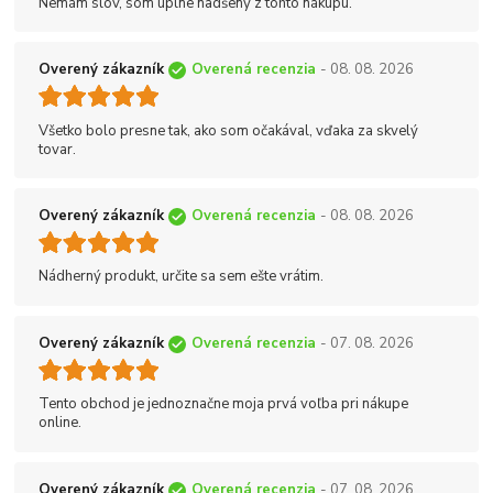
Nemám slov, som úplne nadšený z tohto nákupu.
Overený zákazník
Overená recenzia
- 08. 08. 2026
Všetko bolo presne tak, ako som očakával, vďaka za skvelý
tovar.
Overený zákazník
Overená recenzia
- 08. 08. 2026
Nádherný produkt, určite sa sem ešte vrátim.
Overený zákazník
Overená recenzia
- 07. 08. 2026
Tento obchod je jednoznačne moja prvá voľba pri nákupe
online.
Overený zákazník
Overená recenzia
- 07. 08. 2026