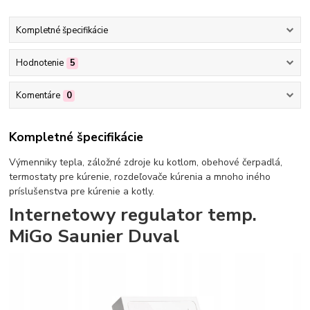
Kompletné špecifikácie
Hodnotenie
5
Komentáre
0
Kompletné špecifikácie
Výmenniky tepla, záložné zdroje ku kotlom, obehové čerpadlá,
termostaty pre kúrenie, rozdeľovače kúrenia a mnoho iného
príslušenstva pre kúrenie a kotly.
Internetowy regulator temp.
MiGo Saunier Duval