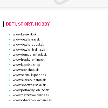
DETI, ŠPORT, HOBBY
www.kamenik.sk
www.detsky-raj.sk
www.detskaradost.sk
www.detsky-hrdina.sk
www.domaci-milacik.sk
www.hracky-online.sk
www.kupelna.shop
www.stonshop.sk
www.sanita-kupelne.sk
www.skolsky-batoh.sk
www.sportaturistika.sk
www.potraviny-online.sk
www.zlatnictvo-online.sk
www.rybarstvo-kamenik.sk