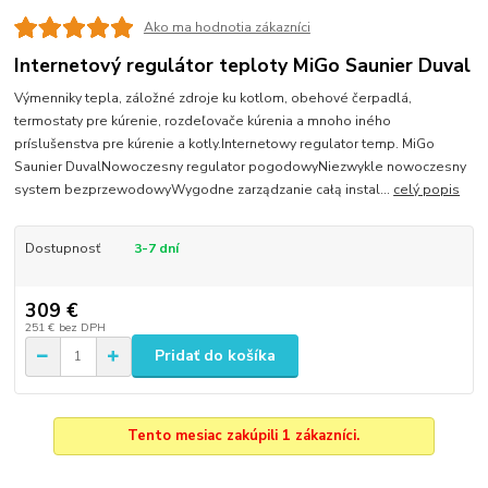
Ako ma hodnotia zákazníci
Internetový regulátor teploty MiGo Saunier Duval
Výmenniky tepla, záložné zdroje ku kotlom, obehové čerpadlá,
termostaty pre kúrenie, rozdeľovače kúrenia a mnoho iného
príslušenstva pre kúrenie a kotly.Internetowy regulator temp. MiGo
Saunier DuvalNowoczesny regulator pogodowyNiezwykle nowoczesny
system bezprzewodowyWygodne zarządzanie całą instal...
celý popis
Dostupnosť
3-7 dní
309 €
251 €
bez DPH
Pridať do košíka
Tento mesiac zakúpili 1 zákazníci.