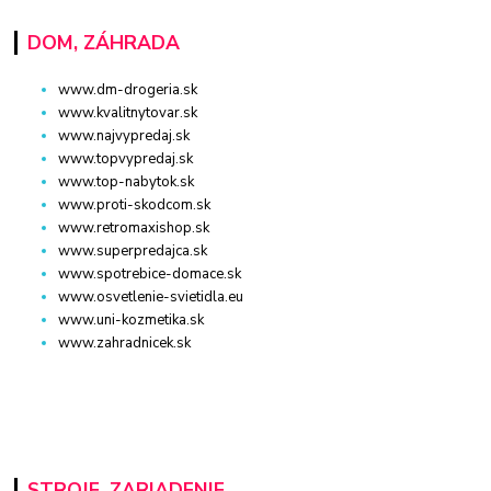
DOM, ZÁHRADA
www.dm-drogeria.sk
www.kvalitnytovar.sk
www.najvypredaj.sk
www.topvypredaj.sk
www.top-nabytok.sk
www.proti-skodcom.sk
www.retromaxishop.sk
www.superpredajca.sk
www.spotrebice-domace.sk
www.osvetlenie-svietidla.eu
www.uni-kozmetika.sk
www.zahradnicek.sk
STROJE, ZARIADENIE