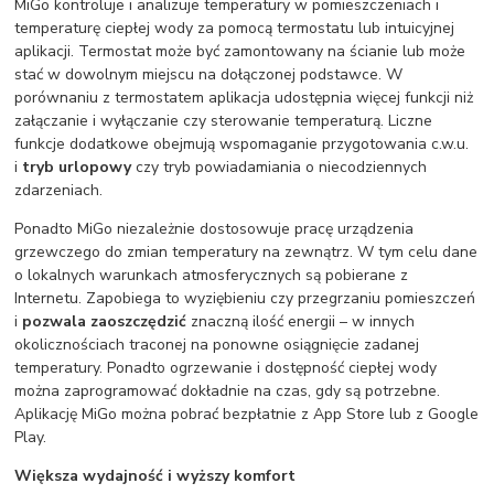
MiGo kontroluje i analizuje temperatury w pomieszczeniach i
temperaturę ciepłej wody za pomocą termostatu lub intuicyjnej
aplikacji. Termostat może być zamontowany na ścianie lub może
stać w dowolnym miejscu na dołączonej podstawce. W
porównaniu z termostatem aplikacja udostępnia więcej funkcji niż
załączanie i wyłączanie czy sterowanie temperaturą. Liczne
funkcje dodatkowe obejmują wspomaganie przygotowania c.w.u.
i
tryb urlopowy
czy tryb powiadamiania o niecodziennych
zdarzeniach.
Ponadto MiGo niezależnie dostosowuje pracę urządzenia
grzewczego do zmian temperatury na zewnątrz. W tym celu dane
o lokalnych warunkach atmosferycznych są pobierane z
Internetu. Zapobiega to wyziębieniu czy przegrzaniu pomieszczeń
i
pozwala zaoszczędzić
znaczną ilość energii – w innych
okolicznościach traconej na ponowne osiągnięcie zadanej
temperatury. Ponadto ogrzewanie i dostępność ciepłej wody
można zaprogramować dokładnie na czas, gdy są potrzebne.
Aplikację MiGo można pobrać bezpłatnie z App Store lub z Google
Play.
Większa wydajność i wyższy komfort