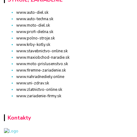
www.auto-diel.sk
www.auto-techna.sk
www.moto-diel.sk
www.profi-dielna.sk
www.polno-stroje.sk
www.krby-kotly.sk
www.stavebnictvo-online.sk
www.maxiobchod-naradie.sk
www.moto-prislusenstvo.sk
www.firemne-zariadenie.sk
www.nahradnediely.online
www.uni-zdrav.sk
www.zlatnictvo-online.sk
www.zariadenie-firmy.sk
Kontakty