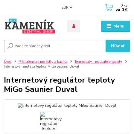
0
ks
EUR
za
0 €
Menu
Hľadať
Úvod
Príslušenstvo pre kotly a kachle
Termostaty - regulátory teploty
Internetový regulátor teploty MiGo Saunier Duval
Internetový regulátor teploty
MiGo Saunier Duval