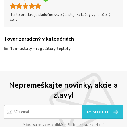
Tento produkt je skutočne skvelý a stojí za každý vynaložený
cent.
Tovar zaradený v kategóriách
Termostaty - regulátory teploty
Nepremeškajte novinky, akcie a
zľavy!
Prihlásiť sa
Môžete sa kedykoľvek odhlásiť. Zasielame raz za 14 dní.