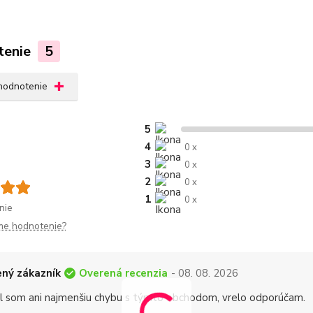
tenie
5
 hodnotenie
5
4
0 x
3
0 x
2
0 x
1
0 x
nie
me hodnotenie?
Overená recenzia
ný zákazník
- 08. 08. 2026
 som ani najmenšiu chybu s týmto obchodom, vrelo odporúčam.