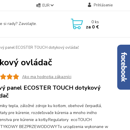
Prihlásenie
EUR
0
ks
e si rady? Zavolajte.
za
0 €
vý panel ECOSTER TOUCH dotykový ovládač
kový ovládač
Ako ma hodnotia zákazníci
ový panel ECOSTER TOUCH dotykový
dač
iky tepla, záložné zdroje ku kotlom, obehové čerpadlá,
taty pre kúrenie, rozdeľovače kúrenia a mnoho iného
šenstva pre kúrenie a kotly.Regulatory ecoTOUCH
TYKOWY BEZPRZEWODOWYTo urządzenia wykonane w