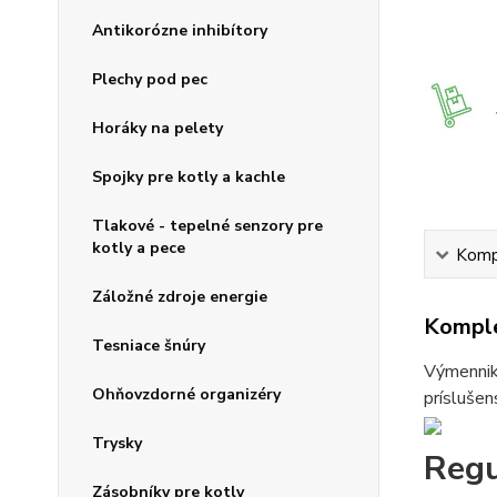
Antikorózne inhibítory
Plechy pod pec
Horáky na pelety
Spojky pre kotly a kachle
Tlakové - tepelné senzory pre
kotly a pece
Kompl
Záložné zdroje energie
Komple
Tesniace šnúry
Výmenniky
Ohňovzdorné organizéry
príslušen
Trysky
Reg
Zásobníky pre kotly