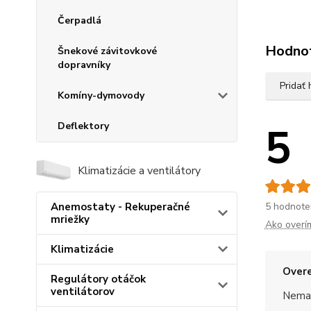
Čerpadlá
Hodno
Šnekové závitovkové
dopravníky
Pridať
Komíny-dymovody
5
Deflektory
Klimatizácie a ventilátory
5 hodnote
Anemostaty - Rekuperačné
mriežky
Ako overí
Klimatizácie
Overe
Regulátory otáčok
ventilátorov
Nemal