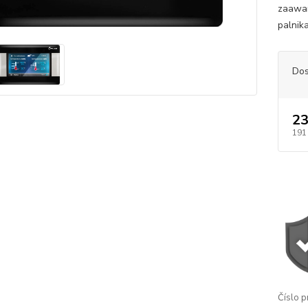
zaawan
palnika
Dos
23
191
Číslo p