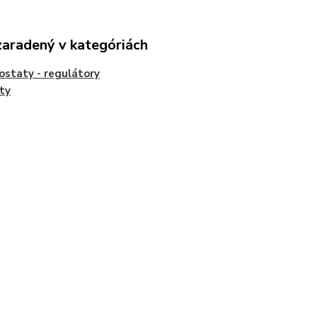
zaradený v kategóriách
staty - regulátory
ty