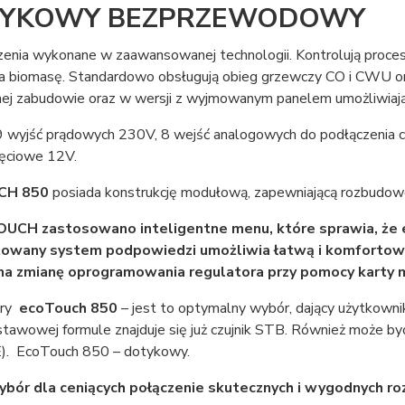
YKOWY BEZPRZEWODOWY
enia wykonane w zaawansowanej technologii. Kontrolują proces s
na biomasę. Standardowo obsługują obieg grzewczy CO i CWU o
ej zabudowie oraz w wersji z wyjmowanym panelem umożliwiając
9 wyjść prądowych 230V, 8 wejść analogowych do podłączenia c
ięciowe 12V.
CH 850
posiada konstrukcję modułową, zapewniającą rozbudo
UCH zastosowano inteligentne menu, które sprawia, że 
owany system podpowiedzi umożliwia łatwą i komfortową 
na zmianę oprogramowania regulatora przy pomocy karty 
ory
ecoTouch 850
– jest to optymalny wybór, dający użytkowni
stawowej formule znajduje się już czujnik STB. Również może b
. EcoTouch 850 – dotykowy.
bór dla ceniących połączenie skutecznych i wygodnych ro