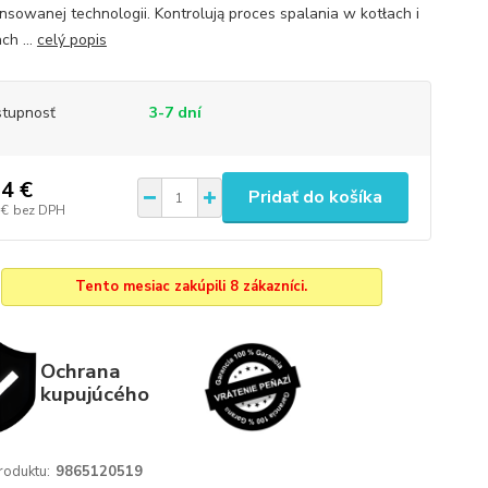
sowanej technologii. Kontrolują proces spalania w kotłach i
ch ...
celý popis
tupnosť
3-7 dní
4 €
Pridať do košíka
 €
bez DPH
Tento mesiac zakúpili 8 zákazníci.
Ochrana
kupujúcého
roduktu:
9865120519