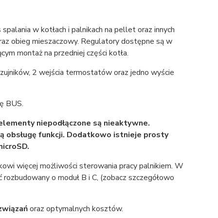
palania w kotłach i palnikach na pellet oraz innych
raz obieg mieszaczowy. Regulatory dostępne są w
ym montaż na przedniej części kotła.
zujników, 2 wejścia termostatów oraz jedno wyście
wę BUS.
elementy niepodłączone są nieaktywne.
obsługę funkcji. Dodatkowo istnieje prosty
microSD.
kowi więcej możliwości sterowania pracy palnikiem. W
yć rozbudowany o moduł B i C, (zobacz szczegółowo
związań
oraz optymalnych kosztów.