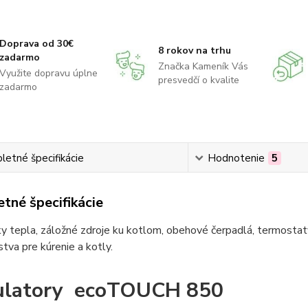
Doprava od 30€
8 rokov na trhu
zadarmo
Značka Kameník Vás
Využite dopravu úplne
presvedčí o kvalite
zadarmo
etné špecifikácie
Hodnotenie
5
tné špecifikácie
 tepla, záložné zdroje ku kotlom, obehové čerpadlá, termostaty
stva pre kúrenie a kotly.
ulatory ecoTOUCH 850