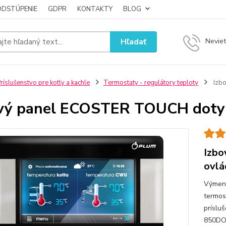
ODSTÚPENIE
GDPR
KONTAKTY
BLOG
Hľadať
Neviet
ríslušenstvo pre kotly a kachle
Termostaty - regulátory teploty
Izbo
vý panel ECOSTER TOUCH doty
Izb
ovlá
Výmenn
termos
príslu
850DO