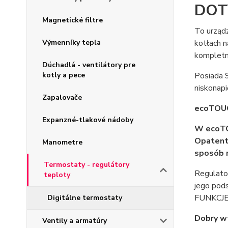
DOT
Magnetické filtre
To urządz
Výmenníky tepla
kotłach 
kompletn
Dúchadlá - ventilátory pre
kotly a pece
Posiada 
niskonap
Zapalovače
ecoTOU
Expanzné-tlakové nádoby
W ecoTO
Opatent
Manometre
sposób 
Termostaty - regulátory
Regulat
teploty
jego pod
FUNKCJE)
Digitálne termostaty
Dobry wy
Ventily a armatúry