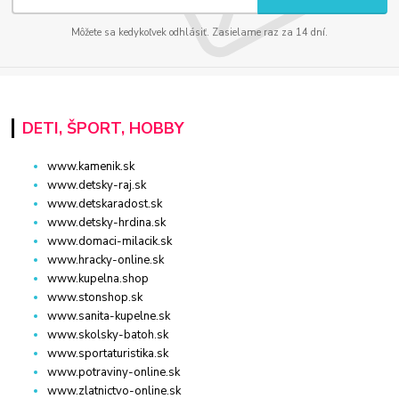
Môžete sa kedykoľvek odhlásiť. Zasielame raz za 14 dní.
DETI, ŠPORT, HOBBY
www.kamenik.sk
www.detsky-raj.sk
www.detskaradost.sk
www.detsky-hrdina.sk
www.domaci-milacik.sk
www.hracky-online.sk
www.kupelna.shop
www.stonshop.sk
www.sanita-kupelne.sk
www.skolsky-batoh.sk
www.sportaturistika.sk
www.potraviny-online.sk
www.zlatnictvo-online.sk