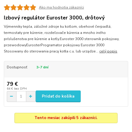
Ako ma hodnotia zákazníci
Izbový regulátor Euroster 3000, drôtový
Výmenniky tepla, záložné zdroje ku kotlom, obehové čerpadlá,
termostaty pre kúrenie, rozdeľovače kúrenia a mnoho iného
príslušenstva pre kúrenie a kotly.Euroster 3000 sterownik pokojowy,
przewodowyEurosterProgramator pokojowy Euroster 3000
Stosowany do sterowania pracą kotła c.u. lub urządze...
celý popis
Dostupnosť
3-7 dní
79 €
64 €
bez DPH
Pridať do košíka
Tento mesiac zakúpili 5 zákazníci.