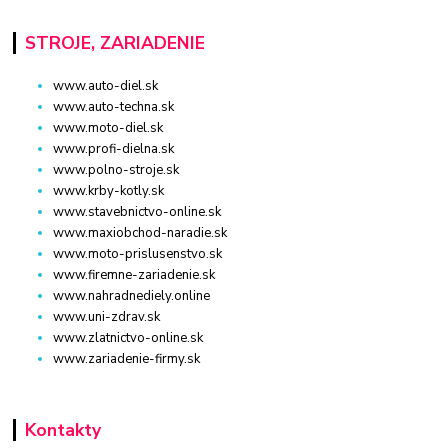
STROJE, ZARIADENIE
www.auto-diel.sk
www.auto-techna.sk
www.moto-diel.sk
www.profi-dielna.sk
www.polno-stroje.sk
www.krby-kotly.sk
www.stavebnictvo-online.sk
www.maxiobchod-naradie.sk
www.moto-prislusenstvo.sk
www.firemne-zariadenie.sk
www.nahradnediely.online
www.uni-zdrav.sk
www.zlatnictvo-online.sk
www.zariadenie-firmy.sk
Kontakty