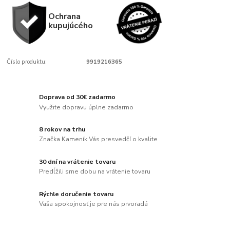
Ochrana
kupujúcého
Číslo produktu:
9919216365
Doprava od 30€ zadarmo
Využite dopravu úplne zadarmo
8 rokov na trhu
Značka Kameník Vás presvedčí o kvalite
30 dní na vrátenie tovaru
Predĺžili sme dobu na vrátenie tovaru
Rýchle doručenie tovaru
Vaša spokojnosť je pre nás prvoradá