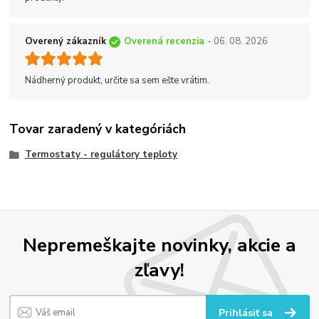
Overený zákazník
Overená recenzia
- 06. 08. 2026
Nádherný produkt, určite sa sem ešte vrátim.
Tovar zaradený v kategóriách
Termostaty - regulátory teploty
Nepremeškajte novinky, akcie a
zľavy!
Prihlásiť sa