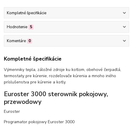
Kompletné špecifikácie
Hodnotenie
5
Komentáre
0
Kompletné špecifikácie
Výmenniky tepla, záložné zdroje ku kotlom, obehové čerpadlá,
termostaty pre kúrenie, rozdeľovače kúrenia a mnoho iného
príslušenstva pre kúrenie a kotly.
Euroster 3000 sterownik pokojowy,
przewodowy
Euroster
Programator pokojowy Euroster 3000