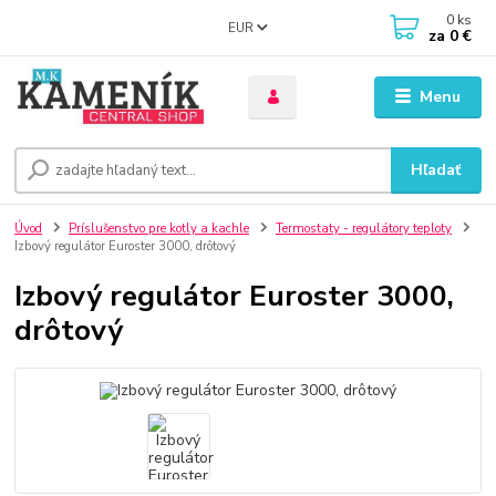
0
ks
EUR
za
0 €
Menu
Hľadať
Úvod
Príslušenstvo pre kotly a kachle
Termostaty - regulátory teploty
Izbový regulátor Euroster 3000, drôtový
Izbový regulátor Euroster 3000,
drôtový