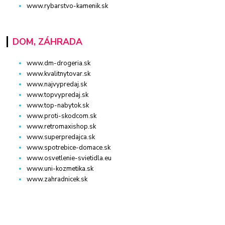
www.rybarstvo-kamenik.sk
DOM, ZÁHRADA
www.dm-drogeria.sk
www.kvalitnytovar.sk
www.najvypredaj.sk
www.topvypredaj.sk
www.top-nabytok.sk
www.proti-skodcom.sk
www.retromaxishop.sk
www.superpredajca.sk
www.spotrebice-domace.sk
www.osvetlenie-svietidla.eu
www.uni-kozmetika.sk
www.zahradnicek.sk