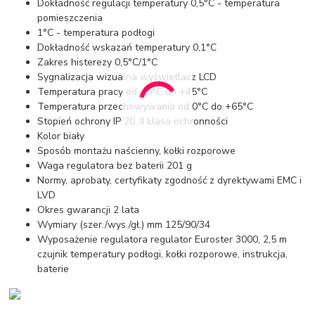
Dokładność regulacji temperatury 0,5°C - temperatura
pomieszczenia
1°C - temperatura podłogi
Dokładność wskazań temperatury 0,1°C
Zakres histerezy 0,5°C/1°C
Sygnalizacja wizualna wyświetlacz LCD
Temperatura pracy od +5°C do +45°C
Temperatura przechowywania od 0°C do +65°C
Stopień ochrony IP 20, II klasa ochronności
Kolor biały
Sposób montażu naścienny, kołki rozporowe
Waga regulatora bez baterii 201 g
Normy, aprobaty, certyfikaty zgodność z dyrektywami EMC i
LVD
Okres gwarancji 2 lata
Wymiary (szer./wys./gł.) mm 125/90/34
Wyposażenie regulatora regulator Euroster 3000, 2,5 m
czujnik temperatury podłogi, kołki rozporowe, instrukcja,
baterie