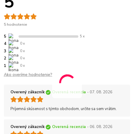
5
5 hodnotenie
5
5 x
4
0 x
3
0 x
2
0 x
1
0 x
Ako overíme hodnotenie?
Overený zákazník
Overená recenzia
- 07. 08. 2026
Príjemná skúsenosť s týmto obchodom, určite sa sem vrátim.
Overený zákazník
Overená recenzia
- 06. 08. 2026