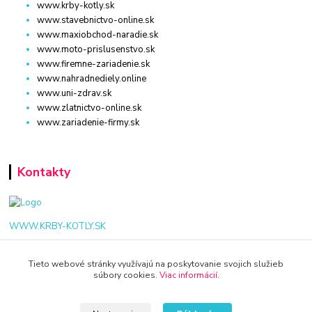
www.krby-kotly.sk
www.stavebnictvo-online.sk
www.maxiobchod-naradie.sk
www.moto-prislusenstvo.sk
www.firemne-zariadenie.sk
www.nahradnediely.online
www.uni-zdrav.sk
www.zlatnictvo-online.sk
www.zariadenie-firmy.sk
Kontakty
WWW.KRBY-KOTLY.SK
Tieto webové stránky využívajú na poskytovanie svojich služieb
súbory cookies.
Viac informácií
.
info@krby-kotly.sk