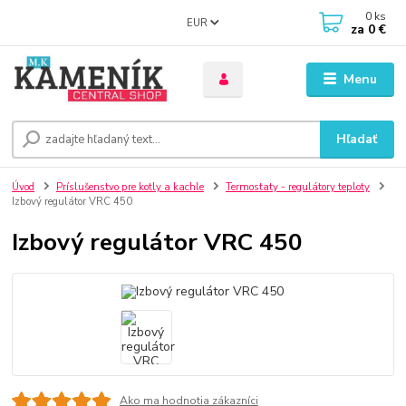
0
ks
EUR
za
0 €
Menu
Hľadať
Úvod
Príslušenstvo pre kotly a kachle
Termostaty - regulátory teploty
Izbový regulátor VRC 450
Izbový regulátor VRC 450
Ako ma hodnotia zákazníci