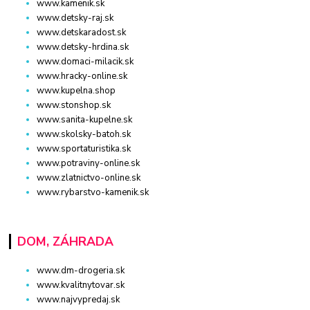
www.kamenik.sk
www.detsky-raj.sk
www.detskaradost.sk
www.detsky-hrdina.sk
www.domaci-milacik.sk
www.hracky-online.sk
www.kupelna.shop
www.stonshop.sk
www.sanita-kupelne.sk
www.skolsky-batoh.sk
www.sportaturistika.sk
www.potraviny-online.sk
www.zlatnictvo-online.sk
www.rybarstvo-kamenik.sk
DOM, ZÁHRADA
www.dm-drogeria.sk
www.kvalitnytovar.sk
www.najvypredaj.sk