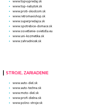
www.topvypredaj.sk
www.top-nabytok.sk
www.proti-skodcom.sk
www.retromaxishop.sk
www.superpredajca.sk
www.spotrebice-domace.sk
www.osvetlenie-svietidla.eu
www.uni-kozmetika.sk
www.zahradnicek.sk
STROJE, ZARIADENIE
www.auto-diel.sk
www.auto-techna.sk
www.moto-diel.sk
www.profi-dielna.sk
www.polno-stroje.sk