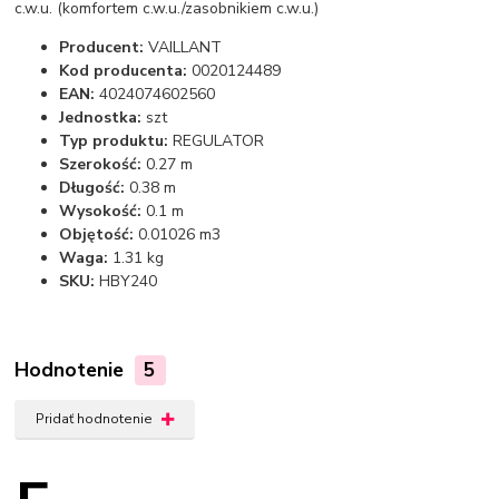
c.w.u. (komfortem c.w.u./zasobnikiem c.w.u.)
Producent:
VAILLANT
Kod producenta:
0020124489
EAN:
4024074602560
Jednostka:
szt
Typ produktu:
REGULATOR
Szerokość:
0.27 m
Długość:
0.38 m
Wysokość:
0.1 m
Objętość:
0.01026 m3
Waga:
1.31 kg
SKU:
HBY240
Hodnotenie
5
Pridať hodnotenie