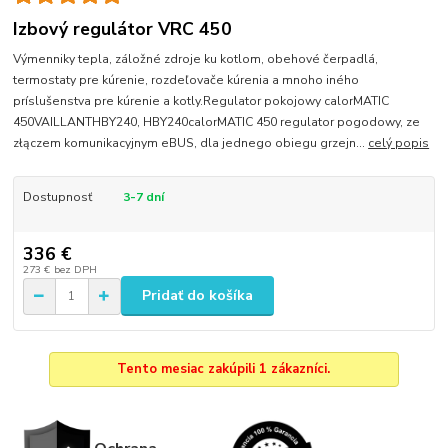
Izbový regulátor VRC 450
Výmenniky tepla, záložné zdroje ku kotlom, obehové čerpadlá,
termostaty pre kúrenie, rozdeľovače kúrenia a mnoho iného
príslušenstva pre kúrenie a kotly.Regulator pokojowy calorMATIC
450VAILLANTHBY240, HBY240calorMATIC 450 regulator pogodowy, ze
złączem komunikacyjnym eBUS, dla jednego obiegu grzejn...
celý popis
Dostupnosť
3-7 dní
336 €
273 €
bez DPH
Pridať do košíka
Tento mesiac zakúpili 1 zákazníci.