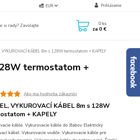
Prihlásenie
EUR
0
ks
e si rady? Zavolajte.
za
0 €
 VYKUROVACÍ KÁBEL 8m s 128W termostatom + KAPELY
28W termostatom +
Ako ma hodnotia zákazníci
EL, VYKUROVACÍ KÁBEL 8m s 128W
mostatom + KAPELY
vacie káble. Vykurovacie káble do žľabov. Elektrický
vací kábel. Vykurovacie vodiče. Vykurovacie káble pre