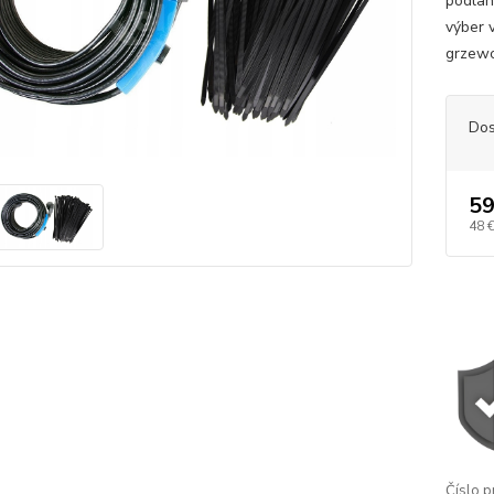
podlah
výber 
grzewc
Dos
59
48 
Číslo p