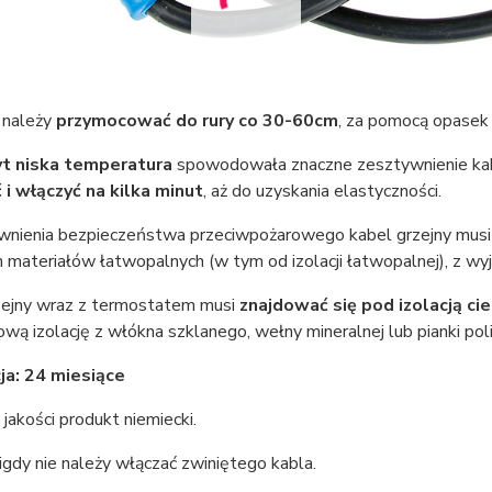
 należy
przymocować do rury co 30-60cm
, za pomocą opasek 
yt niska temperatura
spowodowała znaczne zesztywnienie kabl
 i włączyć na kilka minut
, aż do uzyskania elastyczności.
wnienia bezpieczeństwa przeciwpożarowego kabel grzejny musi
 materiałów łatwopalnych (w tym od izolacji łatwopalnej), z wyj
zejny wraz z termostatem musi
znajdować się pod izolacją cie
wą izolację z włókna szklanego, wełny mineralnej lub pianki pol
a: 24 miesiące
jakości produkt niemiecki.
gdy nie należy włączać zwiniętego kabla.