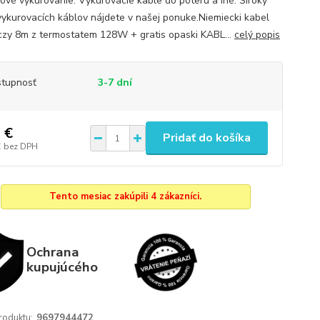
ové vykurovanie. Vykurovacie kable do poteru a iné. Široký
vykurovacích káblov nájdete v našej ponuke.Niemiecki kabel
zy 8m z termostatem 128W + gratis opaski KABL...
celý popis
tupnosť
3-7 dní
 €
Pridať do košíka
€
bez DPH
Tento mesiac zakúpili 4 zákazníci.
Ochrana
kupujúcého
roduktu:
9697944472