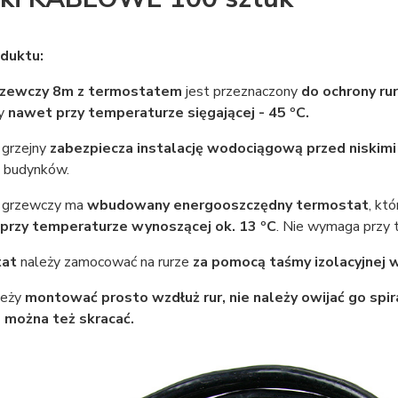
duktu:
rzewczy 8m z termostatem
jest przeznaczony
do ochrony ru
ny
nawet przy temperaturze sięgającej - 45 ºC.
grzejny
zabezpiecza instalację wodociągową przed niskim
 budynków.
 grzewczy ma
wbudowany energooszczędny termostat
, kt
przy temperaturze wynoszącej ok. 13 ºC
. Nie wymaga przy 
tat
należy zamocować na rurze
za pomocą taśmy izolacyjnej 
leży
montować prosto wzdłuż rur, nie należy owijać go spir
e można też skracać.