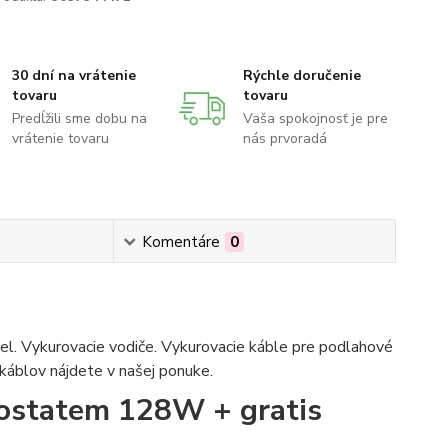
30 dní na vrátenie
Rýchle doručenie
tovaru
tovaru
Predĺžili sme dobu na
Vaša spokojnosť je pre
vrátenie tovaru
nás prvoradá
Komentáre
0
bel. Vykurovacie vodiče. Vykurovacie káble pre podlahové
 káblov nájdete v našej ponuke.
mostatem 128W + gratis