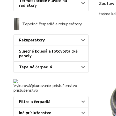
Termostatické hlavice na
Zestaw 
radiátory
taśma ka
Tepelné čerpadlá a rekuperátory
Rekuperátory
Slnečné kolesá a fotovoltaické
panely
Tepelné čerpadlá
Vykurovanie-príslušenstvo
Filtre a čerpadlá
Iné príslušenstvo