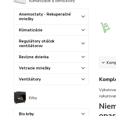
Klimatizácie a ventilátory
Anemostaty - Rekuperačné
mriežky
Klimatizácie
Regulátory otáčok
ventilátorov
Revízne dvierka
Kompl
Vetracie mriežky
Komple
Ventilátory
Vykurovac
vykurovan
Krby
Niem
opas
Bio krby