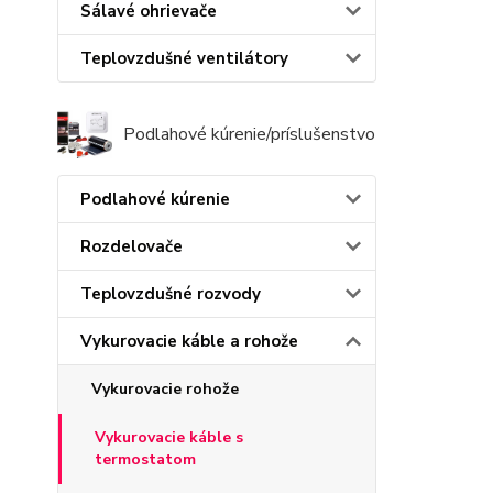
Sálavé ohrievače
Teplovzdušné ventilátory
Podlahové kúrenie/príslušenstvo
Podlahové kúrenie
Rozdelovače
Teplovzdušné rozvody
Vykurovacie káble a rohože
Vykurovacie rohože
Vykurovacie káble s
termostatom