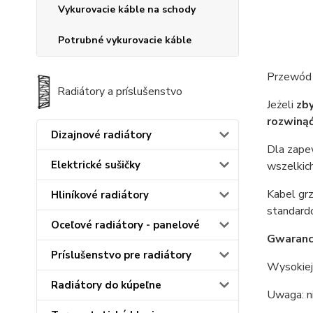
Vykurovacie káble na schody
Potrubné vykurovacie káble
Przewód
Radiátory a príslušenstvo
Jeżeli
zb
rozwinąć
Dizajnové radiátory
Dla zape
Elektrické sušičky
wszelkich
Kabel gr
Hliníkové radiátory
standardo
Oceľové radiátory - panelové
Gwarancj
Príslušenstvo pre radiátory
Wysokiej 
Radiátory do kúpeľne
Uwaga: ni