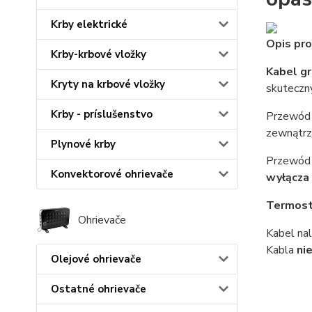
Krby elektrické
Opis pro
Krby-krbové vložky
Kabel g
Kryty na krbové vložky
skutecz
Krby - príslušenstvo
Przewód 
zewnątrz
Plynové krby
Przewód
Konvektorové ohrievače
wyłącza 
Termos
Ohrievače
Kabel na
Kabla
ni
Olejové ohrievače
Ostatné ohrievače