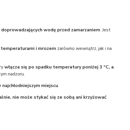
r doprowadzających wodę przed zamarzaniem
. Jest
i temperaturami i mrozem
zarówno wewnątrz, jak i na
óry
włącza się po spadku temperatury poniżej 3 ºC, a
tym nadzoru.
w najchłodniejszym miejscu
.
alnie, nie może stykać się ze sobą ani krzyżować
.