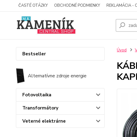
ČASTÉ OTÁZKY
OBCHODNÉ PODMIENKY
REKLAMÁCIA - 
Úvod
V
Bestseller
KÁB
KAP
Alternatívne zdroje energie
Fotovoltaika
Transformátory
Veterné elektrárne