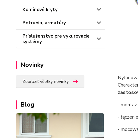
Komínové kryty
Potrubia, armatúry
Príslušenstvo pre vykurovacie
systémy
Novinky
Nylono
Zobraziť všetky novinky
Charakter
zastoso
Blog
- montaż 
- łączeni
- mocowa