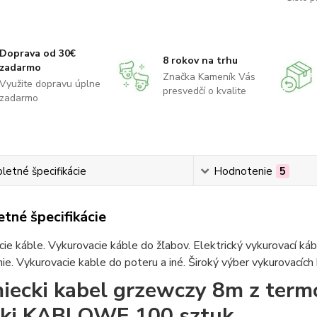
Doprava od 30€
8 rokov na trhu
zadarmo
Značka Kameník Vás
Využite dopravu úplne
presvedčí o kvalite
zadarmo
etné špecifikácie
Hodnotenie
5
tné špecifikácie
ie káble. Vykurovacie káble do žľabov. Elektrický vykurovací ká
ie. Vykurovacie kable do poteru a iné. Široký výber vykurovacích
iecki kabel grzewczy 8m z ter
ki KABLOWE 100 sztuk