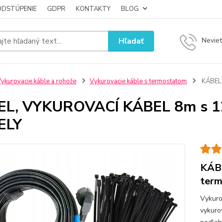
ODSTÚPENIE
GDPR
KONTAKTY
BLOG
Hľadať
Neviet
ykurovacie káble a rohože
Vykurovacie káble s termostatom
KÁBEL,
EL, VYKUROVACÍ KÁBEL 8m s 1
ELY
KÁB
ter
Vykuro
vykuro