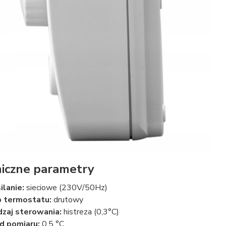
iczne parametry
ilanie:
sieciowe (230V/50Hz)
 termostatu:
drutowy
zaj sterowania:
histreza (0,3°C)
d pomiaru:
0,5 °C