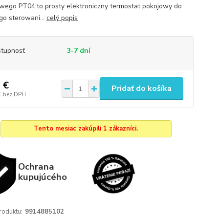
wego PT04:to prosty elektroniczny termostat pokojowy do
go sterowani...
celý popis
tupnosť
3-7 dní
 €
Pridať do košíka
€
bez DPH
Tento mesiac zakúpili 1 zákazníci.
Ochrana
kupujúcého
roduktu:
9914885102