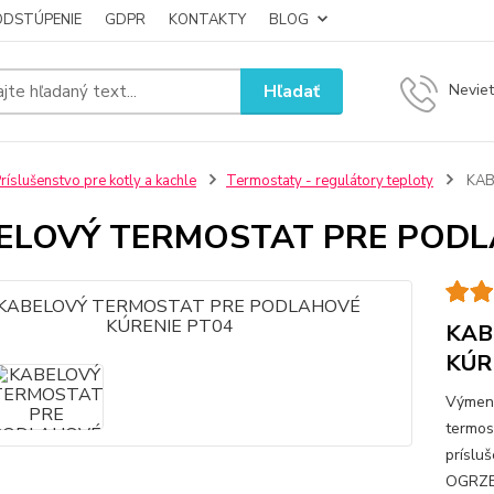
ODSTÚPENIE
GDPR
KONTAKTY
BLOG
Hľadať
Neviet
ríslušenstvo pre kotly a kachle
Termostaty - regulátory teploty
KAB
ELOVÝ TERMOSTAT PRE PODL
KAB
KÚR
Výmenn
termos
prísl
OGRZE