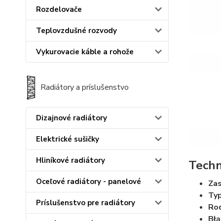
Rozdelovače
Teplovzdušné rozvody
Vykurovacie káble a rohože
Radiátory a príslušenstvo
Dizajnové radiátory
Elektrické sušičky
Hliníkové radiátory
Techn
Oceľové radiátory - panelové
Zas
Typ
Príslušenstvo pre radiátory
Rod
Błą