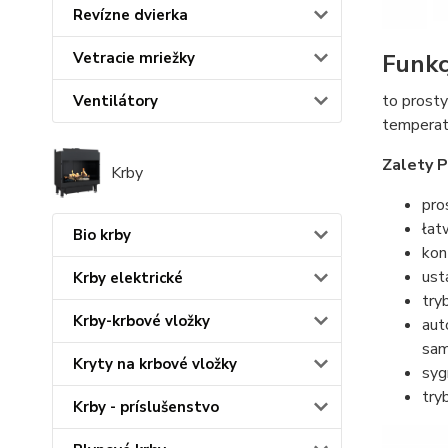
Revízne dvierka
Funkc
Vetracie mriežky
to prost
Ventilátory
temperat
Zalety 
Krby
pro
łat
Bio krby
kon
ust
Krby elektrické
try
Krby-krbové vložky
aut
sam
Kryty na krbové vložky
syg
try
Krby - príslušenstvo