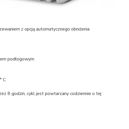
rzewaniem z opcją automatycznego obniżenia
aniem podłogowym
° C
ez 8 godzin, cykl jest powtarzany codziennie o tej