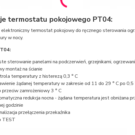
je termostatu pokojowego PT04:
y elektroniczny termostat pokojowy do ręcznego sterowania og
ury w nocy.
PT04:
ste sterowanie panelami na podczerwień, grzejnikami, ogrzew
wy montaż na ścianie
trola temperatury z histerezą 0,3 ° C
awienie żądanej temperatury w zakresie od 11 do 29 ° C po 0,5 
b przeciw zamrożeniowy 3 ° C
omatyczna redukcja nocna - żądana temperatura jest obniżana prz
ej godzinie
nalizacja przełączenia przekaźnika
b TEST