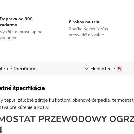
Doprava od 30€
8 rokov na trhu
zadarmo
Značka Kameník Vás
Využite dopravu úplne
presvedčí o kvalite
zadarmo
etné špecifikácie
Hodnotenie
5
tné špecifikácie
 tepla, záložné zdroje ku kotlom, obehové čerpadlá, termostaty
stva pre kúrenie a kotly.
MOSTAT PRZEWODOWY OGR
4