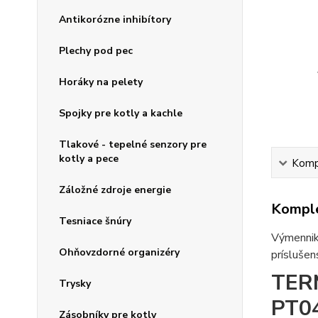
Antikorózne inhibítory
Plechy pod pec
Horáky na pelety
Spojky pre kotly a kachle
Tlakové - tepelné senzory pre
kotly a pece
Kompl
Záložné zdroje energie
Komple
Tesniace šnúry
Výmenniky
Ohňovzdorné organizéry
príslušen
TER
Trysky
PT0
Zásobníky pre kotly