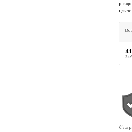
pokojo
ręczne
Dos
41
34 
Číslo p