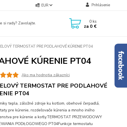
Prihlásenie
EUR
0
ks
e si rady? Zavolajte.
za
0 €
ELOVÝ TERMOSTAT PRE PODLAHOVÉ KÚRENIE PT04
AHOVÉ KÚRENIE PT04
Ako ma hodnotia zákazníci
ELOVÝ TERMOSTAT PRE PODLAHOVÉ
ENIE PT04
iky tepla, záložné zdroje ku kotlom, obehové čerpadlá,
taty pre kúrenie, rozdeľovače kúrenia a mnoho iného
ušenstva pre kúrenie a kotly.TERMOSTAT PRZEWODOWY
WANIA PODŁOGOWEGO PT04Funkcje termostatu