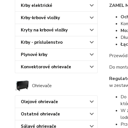
ZAMEL 
Krby elektrické
Oc
Krby-krbové vložky
Kon
Kryty na krbové vložky
Moż
Dłu
Krby - príslušenstvo
Łą
Plynové krby
Przewód 
Do monta
Konvektorové ohrievače
Regulat
w zestaw
Ohrievače
Do 
Olejové ohrievače
któ
W z
Ostatné ohrievače
lod
Prz
Sálavé ohrievače