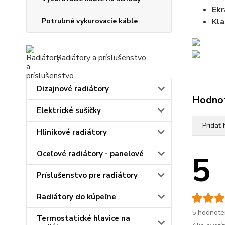
Ekr
Kla
Potrubné vykurovacie káble
Radiátory a príslušenstvo
Dizajnové radiátory
Hodno
Elektrické sušičky
Pridať
Hliníkové radiátory
5
Oceľové radiátory - panelové
Príslušenstvo pre radiátory
Radiátory do kúpeľne
5 hodnote
Termostatické hlavice na