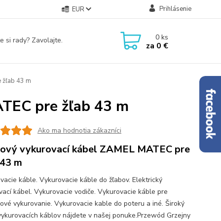
Prihlásenie
EUR
0
ks
e si rady? Zavolajte.
za
0 €
 žľab 43 m
TEC pre žľab 43 m
Ako ma hodnotia zákazníci
ový vykurovací kábel ZAMEL MATEC pre
 43 m
vacie káble. Vykurovacie káble do žľabov. Elektrický
vací kábel. Vykurovacie vodiče. Vykurovacie káble pre
ové vykurovanie. Vykurovacie kable do poteru a iné. Široký
vykurovacích káblov nájdete v našej ponuke.Przewód Grzejny