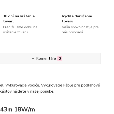
30 dní na vrátenie
Rýchle doručenie
tovaru
tovaru
Predĺžili sme dobu na
Vaša spokojnosť je pre
vrátenie tovaru
nás prvoradá
Komentáre
0
bel. Vykurovacie vodiče. Vykurovacie káble pre podlahové
 káblov nájdete v našej ponuke.
h 43m 18W/m