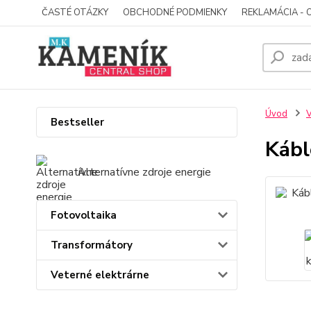
ČASTÉ OTÁZKY
OBCHODNÉ PODMIENKY
REKLAMÁCIA - 
Úvod
V
Bestseller
Kábl
Alternatívne zdroje energie
Fotovoltaika
Transformátory
Veterné elektrárne