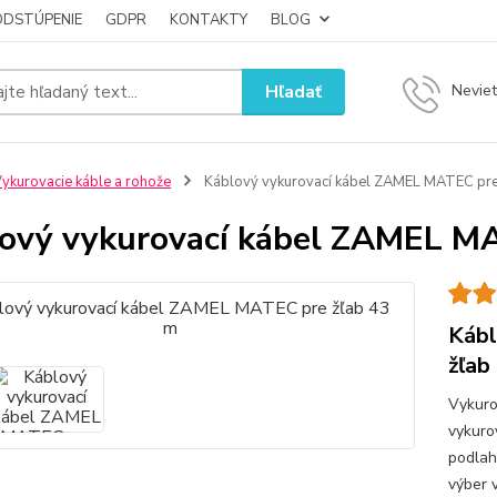
ODSTÚPENIE
GDPR
KONTAKTY
BLOG
Hľadať
Neviet
ykurovacie káble a rohože
Káblový vykurovací kábel ZAMEL MATEC pre
ový vykurovací kábel ZAMEL MA
Kábl
žľab
Vykuro
vykuro
podlah
výber 