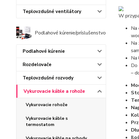
Teplovzdušné ventilátory
W przypa
Na 
Podlahové kúrenie/príslušenstvo
wod
Na 
sam
Podlahové kúrenie
Na
Rozdelovače
Do
– d
Teplovzdušné rozvody
Mo
Vykurovacie káble a rohože
Sto
Tem
Vykurovacie rohože
Nap
Kol
Vykurovacie káble s
Prz
termostatom
Dłu
Ilo
Vykurovacie káble na schody