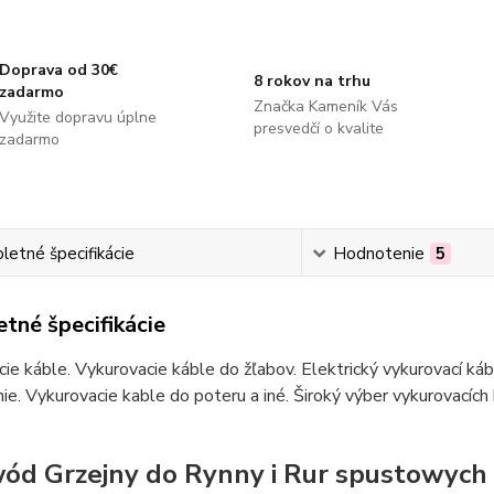
Doprava od 30€
8 rokov na trhu
zadarmo
Značka Kameník Vás
Využite dopravu úplne
presvedčí o kvalite
zadarmo
etné špecifikácie
Hodnotenie
5
tné špecifikácie
ie káble. Vykurovacie káble do žľabov. Elektrický vykurovací ká
ie. Vykurovacie kable do poteru a iné. Široký výber vykurovacích
ód Grzejny do Rynny i Rur spustowyc