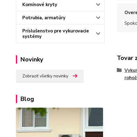
Komínové kryty
Overe
Potrubia, armatúry
Spoko
Príslušenstvo pre vykurovacie
systémy
Tovar 
Novinky
Vykur
Zobraziť všetky novinky
rohož
Blog