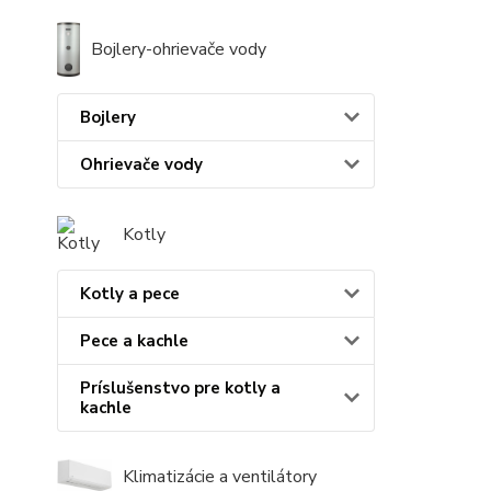
Bojlery-ohrievače vody
Bojlery
Ohrievače vody
Kotly
Kotly a pece
Pece a kachle
Príslušenstvo pre kotly a
kachle
Klimatizácie a ventilátory