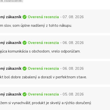
me hodnotenie?
Overená recenzia
ný zákazník
- 07. 08. 2026
 slov, som úplne nadšený z tohto nákupu.
Overená recenzia
ný zákazník
- 06. 08. 2026
ajúca komunikácia s obchodom, vrelo odporúčam.
Overená recenzia
ný zákazník
- 06. 08. 2026
kt bol dobre zabalený a dorazil v perfektnom stave.
Overená recenzia
ný zákazník
- 05. 08. 2026
em si vynachváliť, produkt je skvelý a rýchlo doručený.