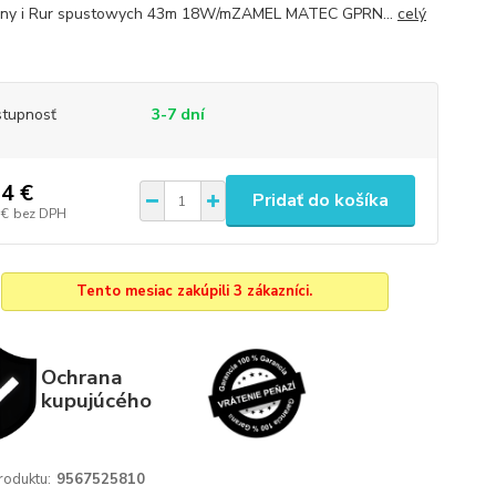
nny i Rur spustowych 43m 18W/mZAMEL MATEC GPRN...
celý
tupnosť
3-7 dní
4 €
Pridať do košíka
 €
bez DPH
Tento mesiac zakúpili 3 zákazníci.
Ochrana
kupujúcého
roduktu:
9567525810