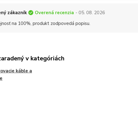
Overená recenzia
ný zákazník
- 05. 08. 2026
jnosť na 100%, produkt zodpovedá popisu.
zaradený v kategóriách
ovacie káble a
e