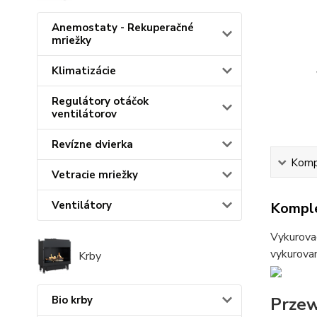
Anemostaty - Rekuperačné
mriežky
Klimatizácie
Regulátory otáčok
ventilátorov
Revízne dvierka
Kompl
Vetracie mriežky
Ventilátory
Komple
Vykurovac
vykurovan
Krby
Przew
Bio krby