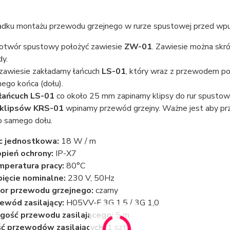
dku montażu przewodu grzejnego w rurze spustowej przed wpu
otwór spustowy położyć zawiesie
ZW-01
. Zawiesie można skr
y.
zawiesie zakładamy łańcuch
LS-01
, który wraz z przewodem po
ego końca (dołu).
łańcuch LS-01
co około 25 mm zapinamy klipsy do rur spusto
klipsów KRS-01
wpinamy przewód grzejny. Ważne jest aby prze
o samego dołu.
c jednostkowa:
18 W / m
pień ochrony:
IP-X7
peratura pracy:
80°C
ięcie nominalne:
230 V, 50Hz
or przewodu grzejnego:
czarny
ewód zasilający:
H05VV-F 3G 1,5 / 3G 1,0
gość przewodu zasilającego:
5 m
ść przewodów zasilających:
1 szt