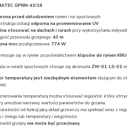
MATEC GPRN-43/18
hrona przed oblodzeniem
rynien i rur spustowych
strukcja izolacji
odporna na promieniowanie UV
na stosować na dachach i rurach
przy wykorzystaniu indyw
gość przewodu grzejnego:
43 m
czna moc
przyłączeniowa:
774 W
mocuje się w rynnie za pośrednictwem
klipsów do rynien KR
żu w rurach spustowych stosuje się akcesoria
ZW-01
,
LS-01
o
or temperatury jest niezbędnym elementem
służącym do s
ie).
sterowania temperaturą można stosować regulator, który utrzym
ry umożliwi nastawę wartości parametrów do grzania.
ależności od funkcji jaką układ grzewczy ma spełniać wraz z re
u i śniegu lub temperatury i wilgotności.
ewód grzejny
nie może być przecinany.