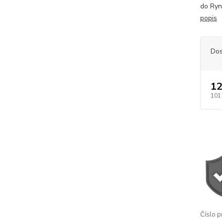
do Ry
popis
Dos
12
101
Číslo p