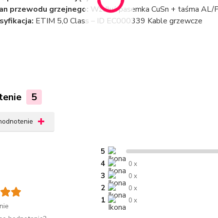
an przewodu grzejnego:
Wzdłuż pasemka CuSn + taśma AL/
syfikacja:
ETIM 5,0 Class – ID EC000339 Kable grzewcze
tenie
5
 hodnotenie
5
4
0 x
3
0 x
2
0 x
1
0 x
nie