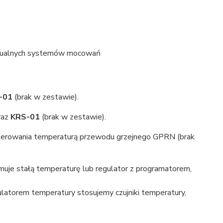
idualnych systemów mocowań
U-01
(brak w zestawie).
raz
KRS-01
(brak w zestawie).
terowania temperaturą przewodu grzejnego GPRN (brak
uje stałą temperaturę lub regulator z programatorem,
gulatorem temperatury stosujemy czujniki temperatury,