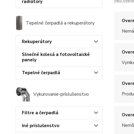
Ako overí
radiátory
Overe
Tepelné čerpadlá a rekuperátory
Nemám
Rekuperátory
Overe
Slnečné kolesá a fotovoltaické
panely
Vynik
Tepelné čerpadlá
Overe
Produ
Vykurovanie-príslušenstvo
Filtre a čerpadlá
Overe
Nemôž
Iné príslušenstvo