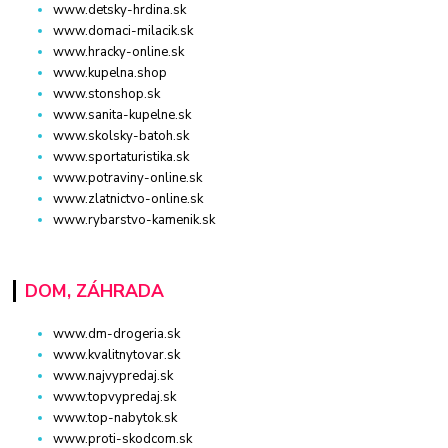
www.detsky-hrdina.sk
www.domaci-milacik.sk
www.hracky-online.sk
www.kupelna.shop
www.stonshop.sk
www.sanita-kupelne.sk
www.skolsky-batoh.sk
www.sportaturistika.sk
www.potraviny-online.sk
www.zlatnictvo-online.sk
www.rybarstvo-kamenik.sk
DOM, ZÁHRADA
www.dm-drogeria.sk
www.kvalitnytovar.sk
www.najvypredaj.sk
www.topvypredaj.sk
www.top-nabytok.sk
www.proti-skodcom.sk