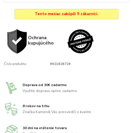
Tento mesiac zakúpili 9 zákazníci.
Ochrana
kupujúcého
Číslo produktu:
9921826729
Doprava od 30€ zadarmo
Využite dopravu úplne zadarmo
8 rokov na trhu
Značka Kameník Vás presvedčí o kvalite
30 dní na vrátenie tovaru