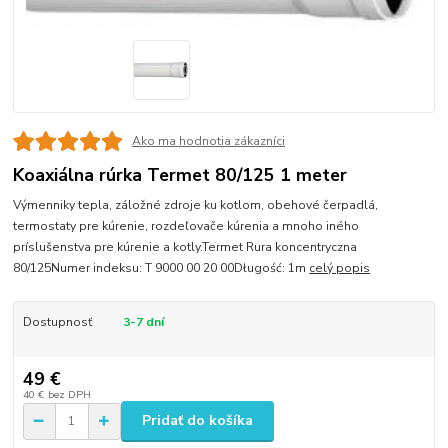
Ako ma hodnotia zákazníci
Koaxiálna rúrka Termet 80/125 1 meter
Výmenniky tepla, záložné zdroje ku kotlom, obehové čerpadlá,
termostaty pre kúrenie, rozdeľovače kúrenia a mnoho iného
príslušenstva pre kúrenie a kotly.Termet Rura koncentryczna
80/125Numer indeksu: T 9000 00 20 00Długość: 1m
celý popis
Dostupnosť
3-7 dní
49 €
40 €
bez DPH
Pridať do košíka