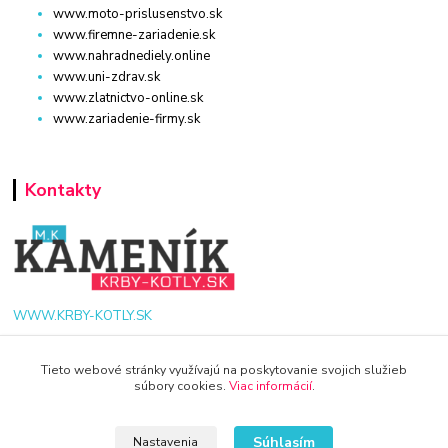
www.moto-prislusenstvo.sk
www.firemne-zariadenie.sk
www.nahradnediely.online
www.uni-zdrav.sk
www.zlatnictvo-online.sk
www.zariadenie-firmy.sk
Kontakty
WWW.KRBY-KOTLY.SK
Tieto webové stránky využívajú na poskytovanie svojich služieb
súbory cookies.
Viac informácií
.
info@krby-kotly.sk
Súhlasím
Nastavenia