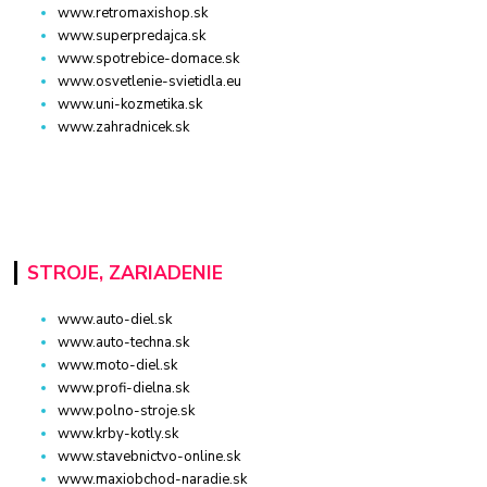
www.retromaxishop.sk
www.superpredajca.sk
www.spotrebice-domace.sk
www.osvetlenie-svietidla.eu
www.uni-kozmetika.sk
www.zahradnicek.sk
STROJE, ZARIADENIE
www.auto-diel.sk
www.auto-techna.sk
www.moto-diel.sk
www.profi-dielna.sk
www.polno-stroje.sk
www.krby-kotly.sk
www.stavebnictvo-online.sk
www.maxiobchod-naradie.sk