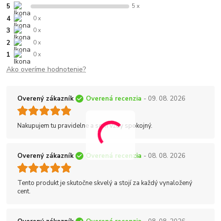
5
5 x
4
0 x
3
0 x
2
0 x
1
0 x
Ako overíme hodnotenie?
Overený zákazník
Overená recenzia
- 09. 08. 2026
Nakupujem tu pravidelne a som vždy spokojný.
Overený zákazník
Overená recenzia
- 08. 08. 2026
Tento produkt je skutočne skvelý a stojí za každý vynaložený
cent.