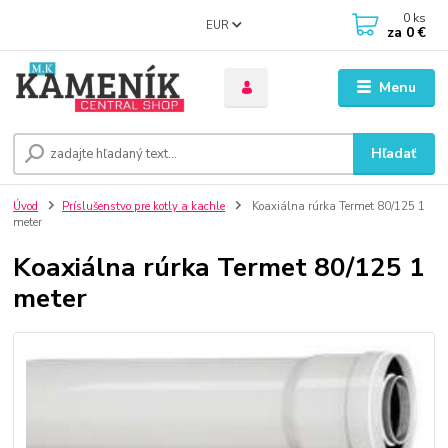
0
ks
EUR
za
0 €
Menu
Hľadať
Úvod
Príslušenstvo pre kotly a kachle
Koaxiálna rúrka Termet 80/125 1
meter
Koaxiálna rúrka Termet 80/125 1
meter