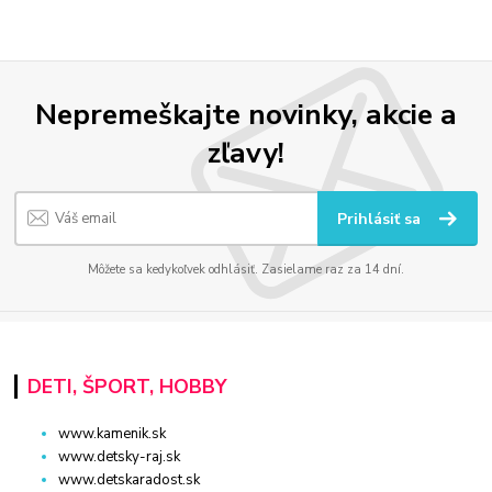
Nepremeškajte novinky, akcie a
zľavy!
Prihlásiť sa
Môžete sa kedykoľvek odhlásiť. Zasielame raz za 14 dní.
DETI, ŠPORT, HOBBY
www.kamenik.sk
www.detsky-raj.sk
www.detskaradost.sk