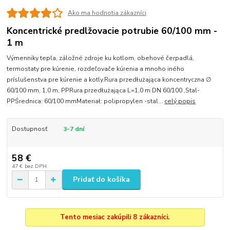
Ako ma hodnotia zákazníci
Koncentrické predlžovacie potrubie 60/100 mm -
1 m
Výmenniky tepla, záložné zdroje ku kotlom, obehové čerpadlá,
termostaty pre kúrenie, rozdeľovače kúrenia a mnoho iného
príslušenstva pre kúrenie a kotly.Rura przedłużająca koncentryczna ∅
60/100 mm, 1,0 m, PPRura przedłużająca L=1,0 m DN 60/100 ,Stal-
PPŚrednica: 60/100 mmMateriał: polipropylen -stal...
celý popis
Dostupnosť
3-7 dní
58 €
47 €
bez DPH
Pridať do košíka
Tento mesiac zakúpili 8 zákazníci.