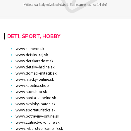
Môžete sa kedykoľvek odhlásiť. Zasielame raz za 14 dní.
DETI, ŠPORT, HOBBY
www.kamenik.sk
www.detsky-raj.sk
www.detskaradost.sk
www.detsky-hrdina.sk
www.domaci-milacik.sk
www.hracky-online.sk
www.kupelna.shop
www.stonshop.sk
www.sanita-kupelne.sk
www.skolsky-batoh.sk
www.sportaturistika.sk
www.potraviny-online.sk
www.zlatnictvo-online.sk
www.rybarstvo-kamenik.sk