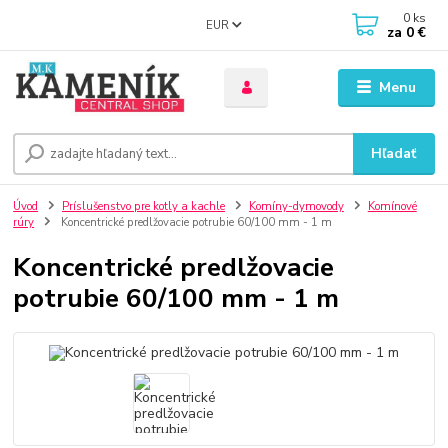
0
ks
EUR
za
0 €
Menu
Hľadať
Úvod
Príslušenstvo pre kotly a kachle
Komíny-dymovody
Komínové
rúry
Koncentrické predlžovacie potrubie 60/100 mm - 1 m
Koncentrické predlžovacie
potrubie 60/100 mm - 1 m