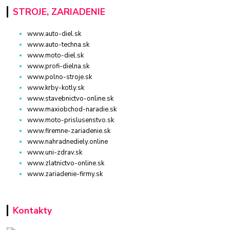
STROJE, ZARIADENIE
www.auto-diel.sk
www.auto-techna.sk
www.moto-diel.sk
www.profi-dielna.sk
www.polno-stroje.sk
www.krby-kotly.sk
www.stavebnictvo-online.sk
www.maxiobchod-naradie.sk
www.moto-prislusenstvo.sk
www.firemne-zariadenie.sk
www.nahradnediely.online
www.uni-zdrav.sk
www.zlatnictvo-online.sk
www.zariadenie-firmy.sk
Kontakty