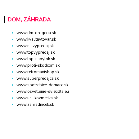
DOM, ZÁHRADA
www.dm-drogeria.sk
www.kvalitnytovar.sk
www.najvypredaj.sk
www.topvypredaj.sk
www.top-nabytok.sk
www.proti-skodcom.sk
www.retromaxishop.sk
www.superpredajca.sk
www.spotrebice-domace.sk
www.osvetlenie-svietidla.eu
www.uni-kozmetika.sk
www.zahradnicek.sk