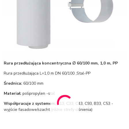
Rura przedłużająca koncentryczna ∅ 60/100 mm, 1,0 m, PP
Rura przedłużająca L=1,0 m DN 60/100 ,Stal-PP
Średnica:
60/100 mm
Materiał:
polipropylen -stal
Współpracuje z systemem:
C13, C33, C43, C93, B33, C53 -
wyjście fasadowe/szacht (różne strefy ciśnienia)