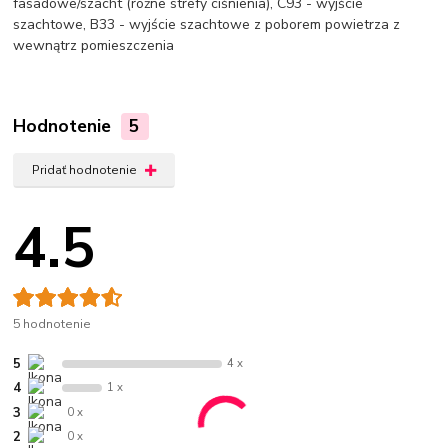
fasadowe/szacht (różne strefy ciśnienia), C93 - wyjście
szachtowe, B33 - wyjście szachtowe z poborem powietrza z
wewnątrz pomieszczenia
Hodnotenie
5
Pridať hodnotenie
4.5
5 hodnotenie
5
4 x
4
1 x
3
0 x
2
0 x