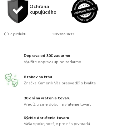
Ochrana
kupujúcého
Číslo produktu:
9953663633
Doprava od 30€ zadarmo
Využite dopravu úplne zadarmo
8 rokov na trhu
Značka Kameník Vás presvedčí o kvalite
30 dní na vrátenie tovaru
Predĺžili sme dobu na vrátenie tovaru
Rýchle doručenie tovaru
Vaša spokojnosť je pre nás prvoradá