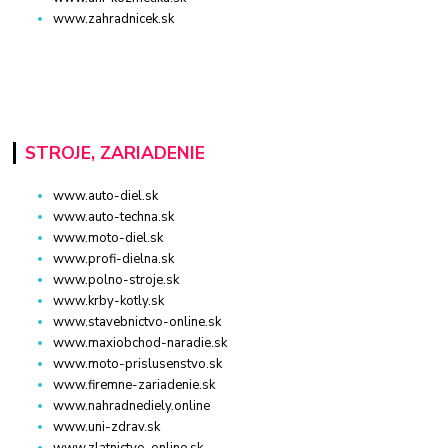
www.zahradnicek.sk
STROJE, ZARIADENIE
www.auto-diel.sk
www.auto-techna.sk
www.moto-diel.sk
www.profi-dielna.sk
www.polno-stroje.sk
www.krby-kotly.sk
www.stavebnictvo-online.sk
www.maxiobchod-naradie.sk
www.moto-prislusenstvo.sk
www.firemne-zariadenie.sk
www.nahradnediely.online
www.uni-zdrav.sk