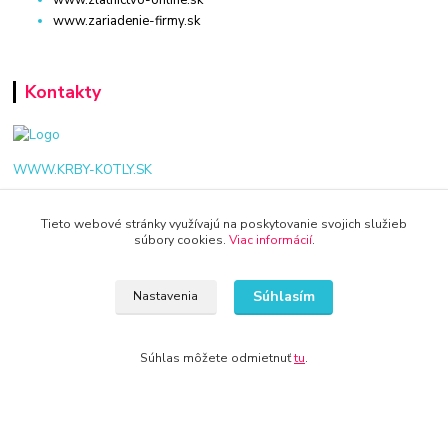
www.zlatnictvo-online.sk
www.zariadenie-firmy.sk
Kontakty
WWW.KRBY-KOTLY.SK
Tieto webové stránky využívajú na poskytovanie svojich služieb
súbory cookies.
Viac informácií
.
info@krby-kotly.sk
Súhlasím
Nastavenia
Súhlas môžete odmietnuť
tu
.
© 2024 Všetky práva vyhradené KAMENIK.SK
Vytvorené na
Eshop-rychlo.sk