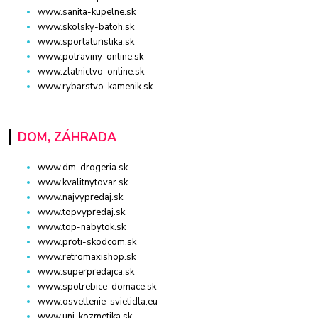
www.sanita-kupelne.sk
www.skolsky-batoh.sk
www.sportaturistika.sk
www.potraviny-online.sk
www.zlatnictvo-online.sk
www.rybarstvo-kamenik.sk
DOM, ZÁHRADA
www.dm-drogeria.sk
www.kvalitnytovar.sk
www.najvypredaj.sk
www.topvypredaj.sk
www.top-nabytok.sk
www.proti-skodcom.sk
www.retromaxishop.sk
www.superpredajca.sk
www.spotrebice-domace.sk
www.osvetlenie-svietidla.eu
www.uni-kozmetika.sk