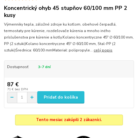
Koncentrický ohyb 45 stupňov 60/100 mm PP 2
kusy
Výmenniky tepla, záložné zdroje ku kotlom, obehové čerpadlá,
termostaty pre kúrenie, rozdeľovače kúrenia a mnoho iného
príslušenstva pre kúrenie a kotly.Kolano koncentryczne 45º ∅ 60/100 mm,
PP (2 sztuki)Kolano koncentryczne 45º ∅ 60/100 mm, Stal-PP (2
sztuki)Średnica: 60/100 mmMateriał: polipropyle...
celý popis
Dostupnosť
3-7 dní
87 €
71 €
bez DPH
Pridať do košíka
Tento mesiac zakúpili 2 zákazníci.