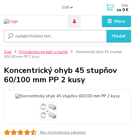
0
ks
EUR
za
0 €
Menu
Hľadať
Úvod
Príslušenstvo pre kotly a kachle
Koncentrický ohyb 45 stupňov
60/100 mm PP 2 kusy
Koncentrický ohyb 45 stupňov
60/100 mm PP 2 kusy
Ako ma hodnotia zákazníci