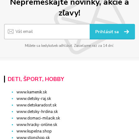
Nepremeškajte novinky, akcie a
zľavy!
Prihlásiť sa
Môžete sa kedykoľvek odhlásiť. Zasielame raz za 14 dní.
DETI, ŠPORT, HOBBY
www.kamenik.sk
www.detsky-raj.sk
www.detskaradost.sk
www.detsky-hrdina.sk
www.domaci-milacik.sk
www.hracky-online.sk
www.kupelna.shop
www.stonshop.sk