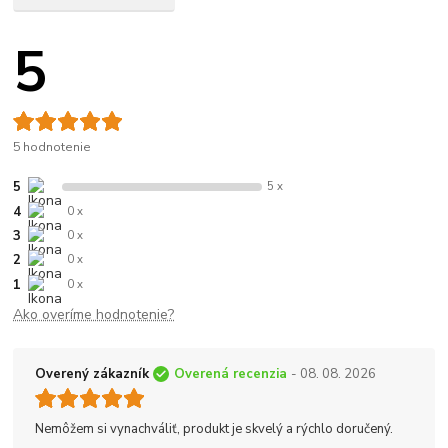
5
5 hodnotenie
5
5 x
4
0 x
3
0 x
2
0 x
1
0 x
Ako overíme hodnotenie?
Overený zákazník
Overená recenzia
- 08. 08. 2026
Nemôžem si vynachváliť, produkt je skvelý a rýchlo doručený.