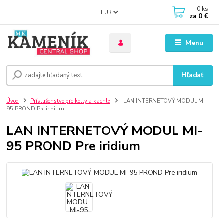
0
ks
EUR
za
0 €
Menu
Hľadať
Úvod
Príslušenstvo pre kotly a kachle
LAN INTERNETOVÝ MODUL MI-
95 PROND Pre iridium
LAN INTERNETOVÝ MODUL MI-
95 PROND Pre iridium