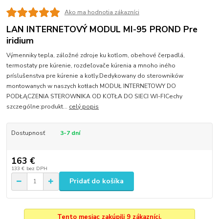
Ako ma hodnotia zákazníci
LAN INTERNETOVÝ MODUL MI-95 PROND Pre
iridium
Výmenniky tepla, záložné zdroje ku kotlom, obehové čerpadlá,
termostaty pre kúrenie, rozdeľovače kúrenia a mnoho iného
príslušenstva pre kúrenie a kotly.Dedykowany do sterowników
montowanych w naszych kotłach MODUŁ INTERNETOWY DO
PODŁĄCZENIA STEROWNIKA OD KOTŁA DO SIECI WI-FICechy
szczególne:produkt...
celý popis
Dostupnosť
3-7 dní
163 €
133 €
bez DPH
Pridať do košíka
Tento mesiac zakúpili 9 zákazníci.