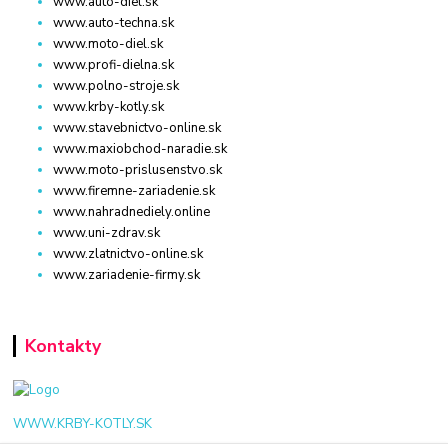
www.auto-diel.sk
www.auto-techna.sk
www.moto-diel.sk
www.profi-dielna.sk
www.polno-stroje.sk
www.krby-kotly.sk
www.stavebnictvo-online.sk
www.maxiobchod-naradie.sk
www.moto-prislusenstvo.sk
www.firemne-zariadenie.sk
www.nahradnediely.online
www.uni-zdrav.sk
www.zlatnictvo-online.sk
www.zariadenie-firmy.sk
Kontakty
WWW.KRBY-KOTLY.SK