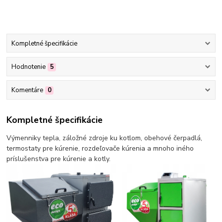
Kompletné špecifikácie
Hodnotenie
5
Komentáre
0
Kompletné špecifikácie
Výmenniky tepla, záložné zdroje ku kotlom, obehové čerpadlá,
termostaty pre kúrenie, rozdeľovače kúrenia a mnoho iného
príslušenstva pre kúrenie a kotly.