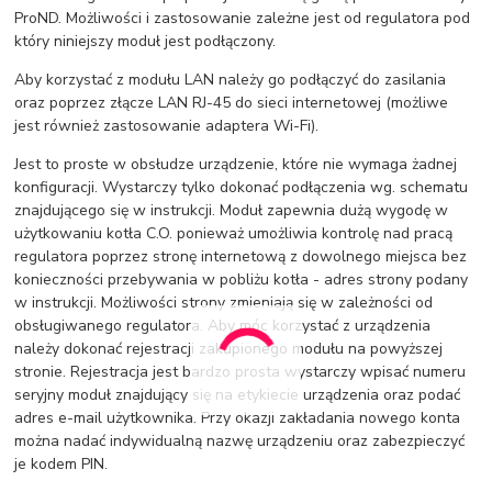
ProND. Możliwości i zastosowanie zależne jest od regulatora pod
który niniejszy moduł jest podłączony.
Aby korzystać z modułu LAN należy go podłączyć do zasilania
oraz poprzez złącze LAN RJ-45 do sieci internetowej (możliwe
jest również zastosowanie adaptera Wi-Fi).
Jest to proste w obsłudze urządzenie, które nie wymaga żadnej
konfiguracji. Wystarczy tylko dokonać podłączenia wg. schematu
znajdującego się w instrukcji. Moduł zapewnia dużą wygodę w
użytkowaniu kotła C.O. ponieważ umożliwia kontrolę nad pracą
regulatora poprzez stronę internetową z dowolnego miejsca bez
konieczności przebywania w pobliżu kotła - adres strony podany
w instrukcji. Możliwości strony zmieniają się w zależności od
obsługiwanego regulatora. Aby móc korzystać z urządzenia
należy dokonać rejestracji zakupionego modułu na powyższej
stronie. Rejestracja jest bardzo prosta wystarczy wpisać numeru
seryjny moduł znajdujący się na etykiecie urządzenia oraz podać
adres e-mail użytkownika. Przy okazji zakładania nowego konta
można nadać indywidualną nazwę urządzeniu oraz zabezpieczyć
je kodem PIN.