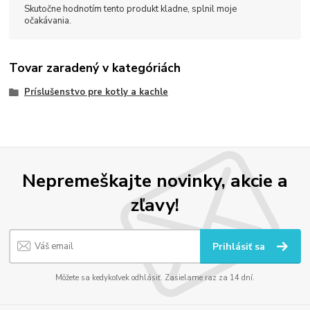
Skutočne hodnotím tento produkt kladne, splnil moje
očakávania.
Tovar zaradený v kategóriách
Príslušenstvo pre kotly a kachle
Nepremeškajte novinky, akcie a
zľavy!
Prihlásiť sa
Môžete sa kedykoľvek odhlásiť. Zasielame raz za 14 dní.