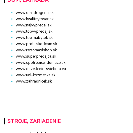
www.dm-drogeria.sk
www.kvalitnytovar.sk
www.najvypredaj.sk
www.topvypredaj.sk
www.top-nabytok.sk
www.proti-skodcom.sk
www.retromaxishop.sk
www.superpredajca.sk
www.spotrebice-domace.sk
www.osvetlenie-svietidla.eu
www.uni-kozmetika.sk
www.zahradnicek.sk
STROJE, ZARIADENIE