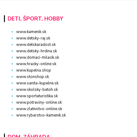
DETI, ŠPORT, HOBBY
www.kamenik.sk
www.detsky-raj.sk
www.detskaradost.sk
www.detsky-hrdina.sk
www.domaci-milacik.sk
www.hracky-online.sk
www.kupelna.shop
www.stonshop.sk
www.sanita-kupelne.sk
www.skolsky-batoh.sk
www.sportaturistika.sk
www.potraviny-online.sk
www.zlatnictvo-online.sk
www.rybarstvo-kamenik.sk
DOM, ZÁHRADA