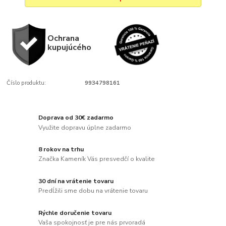
Ochrana
kupujúcého
Číslo produktu:
9934798161
Doprava od 30€ zadarmo
Využite dopravu úplne zadarmo
8 rokov na trhu
Značka Kameník Vás presvedčí o kvalite
30 dní na vrátenie tovaru
Predĺžili sme dobu na vrátenie tovaru
Rýchle doručenie tovaru
Vaša spokojnosť je pre nás prvoradá