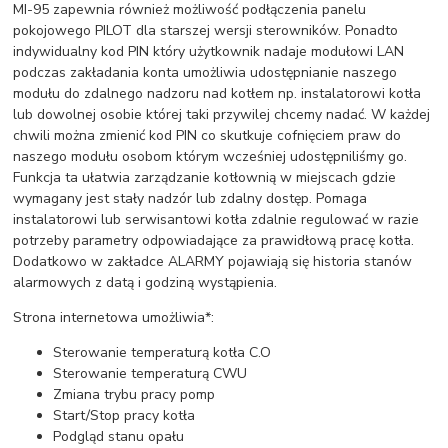
MI-95 zapewnia również możliwość podłączenia panelu
pokojowego PILOT dla starszej wersji sterowników. Ponadto
indywidualny kod PIN który użytkownik nadaje modułowi LAN
podczas zakładania konta umożliwia udostępnianie naszego
modułu do zdalnego nadzoru nad kotłem np. instalatorowi kotła
lub dowolnej osobie której taki przywilej chcemy nadać. W każdej
chwili można zmienić kod PIN co skutkuje cofnięciem praw do
naszego modułu osobom którym wcześniej udostępniliśmy go.
Funkcja ta ułatwia zarządzanie kotłownią w miejscach gdzie
wymagany jest stały nadzór lub zdalny dostęp. Pomaga
instalatorowi lub serwisantowi kotła zdalnie regulować w razie
potrzeby parametry odpowiadające za prawidłową pracę kotła.
Dodatkowo w zakładce ALARMY pojawiają się historia stanów
alarmowych z datą i godziną wystąpienia.
Strona internetowa umożliwia*:
Sterowanie temperaturą kotła C.O
Sterowanie temperaturą CWU
Zmiana trybu pracy pomp
Start/Stop pracy kotła
Podgląd stanu opału