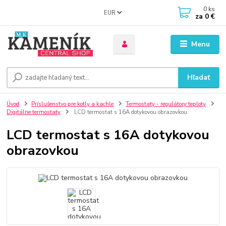
0
ks
EUR
za
0 €
Menu
Hľadať
Úvod
Príslušenstvo pre kotly a kachle
Termostaty - regulátory teploty
Digitálne termostaty
LCD termostat s 16A dotykovou obrazovkou
LCD termostat s 16A dotykovou
obrazovkou