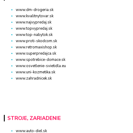
www.dm-drogeria.sk
www.kvalitnytovar.sk
www.najvypredaj.sk
www.topvypredaj.sk
www.top-nabytok.sk
www.proti-skodcom.sk
www.retromaxishop.sk
www.superpredajca.sk
www.spotrebice-domace.sk
www.osvetlenie-svietidla.eu
www.uni-kozmetika.sk
www.zahradnicek.sk
STROJE, ZARIADENIE
www.auto-diel.sk