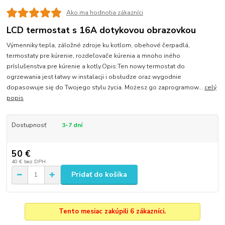
Ako ma hodnotia zákazníci
LCD termostat s 16A dotykovou obrazovkou
Výmenniky tepla, záložné zdroje ku kotlom, obehové čerpadlá,
termostaty pre kúrenie, rozdeľovače kúrenia a mnoho iného
príslušenstva pre kúrenie a kotly.Opis:Ten nowy termostat do
ogrzewania jest łatwy w instalacji i obsłudze oraz wygodnie
dopasowuje się do Twojego stylu życia. Możesz go zaprogramow...
celý
popis
Dostupnosť
3-7 dní
50 €
40 €
bez DPH
Pridať do košíka
Tento mesiac zakúpili 6 zákazníci.