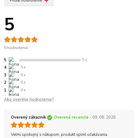
Pridať hodnotenie
5
5 hodnotenie
5
5 x
4
0 x
3
0 x
2
0 x
1
0 x
Ako overíme hodnotenie?
Overený zákazník
Overená recenzia
- 09. 08. 2026
Veľmi spokojný s nákupom, produkt splnil očakávania.