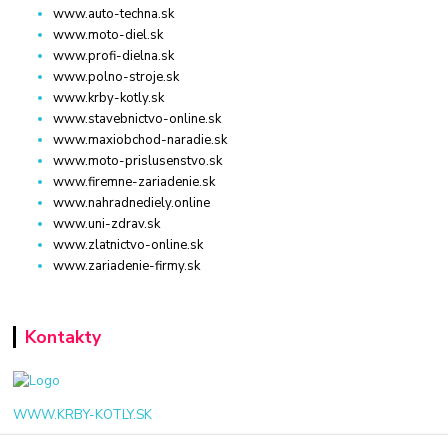
www.auto-techna.sk
www.moto-diel.sk
www.profi-dielna.sk
www.polno-stroje.sk
www.krby-kotly.sk
www.stavebnictvo-online.sk
www.maxiobchod-naradie.sk
www.moto-prislusenstvo.sk
www.firemne-zariadenie.sk
www.nahradnediely.online
www.uni-zdrav.sk
www.zlatnictvo-online.sk
www.zariadenie-firmy.sk
Kontakty
WWW.KRBY-KOTLY.SK