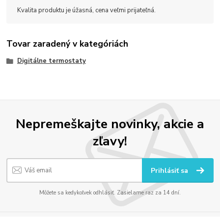
Kvalita produktu je úžasná, cena veľmi prijateľná.
Tovar zaradený v kategóriách
Digitálne termostaty
Nepremeškajte novinky, akcie a
zľavy!
Prihlásiť sa
Môžete sa kedykoľvek odhlásiť. Zasielame raz za 14 dní.