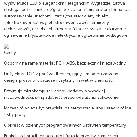
wyświetlacz LCD o eleganckim i eleganckim wyglądzie. Łatwa
obsługa, pełne funkcje. Zgodnie z zadaną temperaturą termostat
automatycznie uruchomi i zatrzyma sterowany obiekt
(elektrozawór kulowy, elektrozawór, zawór termiczny,
elektrozawór, grzałka, elektryczna folia grzewcza, elektryczne
ogrzewanie kryształkowe i elektryczne ogrzewanie podłogowe).
Cechy:
Odporny na ramę materiał PC + ABS, bezpieczny i niezawodny.
Duży ekran LCD z podświetleniem, fajny i zmodernizowany
design, prosty w obsłudze i czytelny nawet w ciemności.
Przyjmuje mikrokomputer jednoukładowy o wysokiej
niezawodności, silną zdolność przeciwdziałania zakłóceniom.
Możesz również użyć przycisku na termostacie, aby ustawić różne
tryby pracy.
6 okresów dziennych programowalnych ustawień temperatury.
Funkcja kalibracji temperatury i funkcja przeciw zamarzaniu.