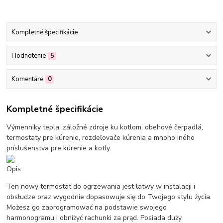
Kompletné špecifikácie
Hodnotenie
5
Komentáre
0
Kompletné špecifikácie
Výmenniky tepla, záložné zdroje ku kotlom, obehové čerpadlá,
termostaty pre kúrenie, rozdeľovače kúrenia a mnoho iného
príslušenstva pre kúrenie a kotly.
Opis:
Ten nowy termostat do ogrzewania jest łatwy w instalacji i
obsłudze oraz wygodnie dopasowuje się do Twojego stylu życia.
Możesz go zaprogramować na podstawie swojego
harmonogramu i obniżyć rachunki za prąd. Posiada duży