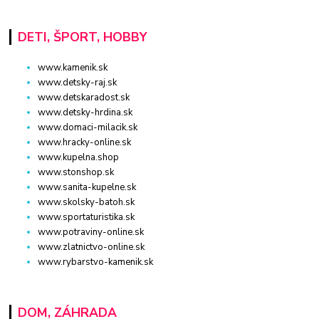
DETI, ŠPORT, HOBBY
www.kamenik.sk
www.detsky-raj.sk
www.detskaradost.sk
www.detsky-hrdina.sk
www.domaci-milacik.sk
www.hracky-online.sk
www.kupelna.shop
www.stonshop.sk
www.sanita-kupelne.sk
www.skolsky-batoh.sk
www.sportaturistika.sk
www.potraviny-online.sk
www.zlatnictvo-online.sk
www.rybarstvo-kamenik.sk
DOM, ZÁHRADA