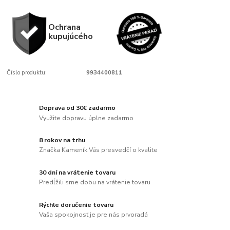
Ochrana
kupujúcého
Číslo produktu:
9934400811
Doprava od 30€ zadarmo
Využite dopravu úplne zadarmo
8 rokov na trhu
Značka Kameník Vás presvedčí o kvalite
30 dní na vrátenie tovaru
Predĺžili sme dobu na vrátenie tovaru
Rýchle doručenie tovaru
Vaša spokojnosť je pre nás prvoradá