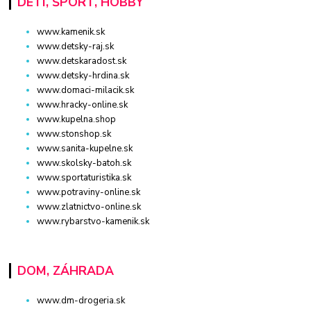
DETI, ŠPORT, HOBBY
www.kamenik.sk
www.detsky-raj.sk
www.detskaradost.sk
www.detsky-hrdina.sk
www.domaci-milacik.sk
www.hracky-online.sk
www.kupelna.shop
www.stonshop.sk
www.sanita-kupelne.sk
www.skolsky-batoh.sk
www.sportaturistika.sk
www.potraviny-online.sk
www.zlatnictvo-online.sk
www.rybarstvo-kamenik.sk
DOM, ZÁHRADA
www.dm-drogeria.sk