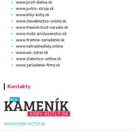
www.profi-dielna.sk
www.polno-stroje.sk
www.krby-kotly.sk
www.stavebnictvo-online.sk
www.maxiobchod-naradie.sk
www.moto-prislusenstvo.sk
www.firemne-zariadenie.sk
www.nahradnediely.online
www.uni-zdrav.sk
www.zlatnictvo-online.sk
www.zariadenie-firmy.sk
Kontakty
WWW.KRBY-KOTLY.SK