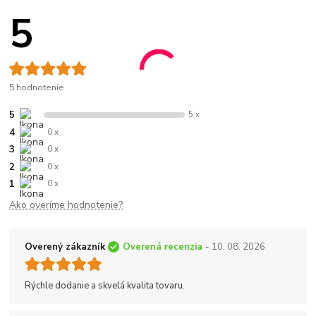
5
5 hodnotenie
5
5 x
4
0 x
3
0 x
2
0 x
1
0 x
Ako overíme hodnotenie?
Overený zákazník
Overená recenzia
- 10. 08. 2026
Rýchle dodanie a skvelá kvalita tovaru.