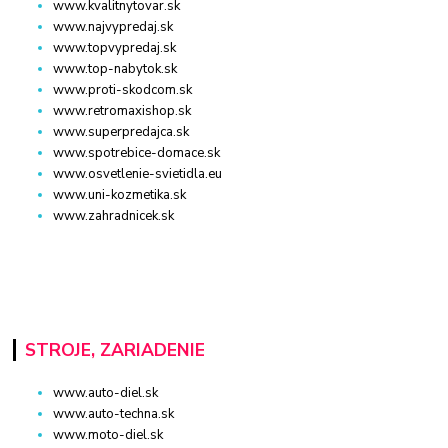
www.kvalitnytovar.sk
www.najvypredaj.sk
www.topvypredaj.sk
www.top-nabytok.sk
www.proti-skodcom.sk
www.retromaxishop.sk
www.superpredajca.sk
www.spotrebice-domace.sk
www.osvetlenie-svietidla.eu
www.uni-kozmetika.sk
www.zahradnicek.sk
STROJE, ZARIADENIE
www.auto-diel.sk
www.auto-techna.sk
www.moto-diel.sk