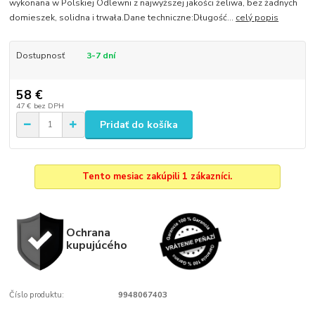
wykonana w Polskiej Odlewni z najwyższej jakości żeliwa, bez żadnych
domieszek, solidna i trwała.Dane techniczne:Długość...
celý popis
Dostupnosť
3-7 dní
58 €
47 €
bez DPH
Pridať do košíka
Tento mesiac zakúpili 1 zákazníci.
Ochrana
kupujúcého
Číslo produktu:
9948067403