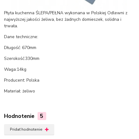
Płyta kuchenna ŚLEPA/PEŁNA wykonana w Polskiej Odlewni z
najwyższej jakości żeliwa, bez żadnych domieszek, solidna i
trwała.
Dane techniczne:
Długość: 670mm
Szerokość:330mm
Waga:14kg
Producent: Polska
Materiał: żeliwo
Hodnotenie
5
Pridať hodnotenie