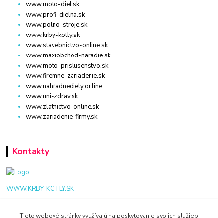
www.moto-diel.sk
www.profi-dielna.sk
www.polno-stroje.sk
www.krby-kotly.sk
www.stavebnictvo-online.sk
www.maxiobchod-naradie.sk
www.moto-prislusenstvo.sk
www.firemne-zariadenie.sk
www.nahradnediely.online
www.uni-zdrav.sk
www.zlatnictvo-online.sk
www.zariadenie-firmy.sk
Kontakty
WWW.KRBY-KOTLY.SK
Tieto webové stránky využívajú na poskytovanie svojich služieb