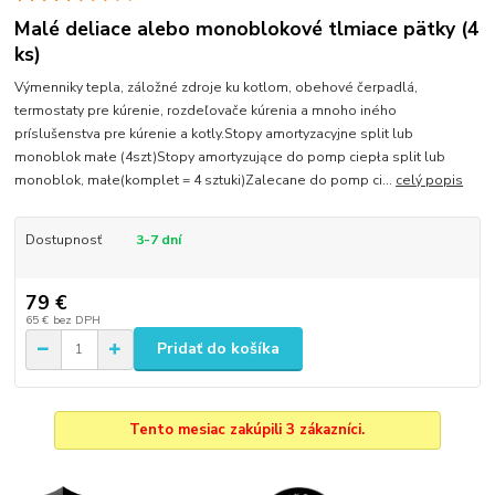
Malé deliace alebo monoblokové tlmiace pätky (4
ks)
Výmenniky tepla, záložné zdroje ku kotlom, obehové čerpadlá,
termostaty pre kúrenie, rozdeľovače kúrenia a mnoho iného
príslušenstva pre kúrenie a kotly.Stopy amortyzacyjne split lub
monoblok małe (4szt)Stopy amortyzujące do pomp ciepła split lub
monoblok, małe(komplet = 4 sztuki)Zalecane do pomp ci...
celý popis
Dostupnosť
3-7 dní
79 €
65 €
bez DPH
Pridať do košíka
Tento mesiac zakúpili 3 zákazníci.