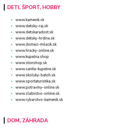
DETI, ŠPORT, HOBBY
www.kamenik.sk
www.detsky-raj.sk
www.detskaradost.sk
www.detsky-hrdina.sk
www.domaci-milacik.sk
www.hracky-online.sk
www.kupelna.shop
www.stonshop.sk
www.sanita-kupelne.sk
www.skolsky-batoh.sk
www.sportaturistika.sk
www.potraviny-online.sk
www.zlatnictvo-online.sk
www.rybarstvo-kamenik.sk
DOM, ZÁHRADA