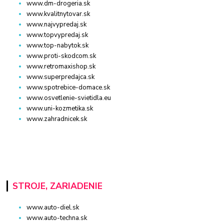
www.dm-drogeria.sk
www.kvalitnytovar.sk
www.najvypredaj.sk
www.topvypredaj.sk
www.top-nabytok.sk
www.proti-skodcom.sk
www.retromaxishop.sk
www.superpredajca.sk
www.spotrebice-domace.sk
www.osvetlenie-svietidla.eu
www.uni-kozmetika.sk
www.zahradnicek.sk
STROJE, ZARIADENIE
www.auto-diel.sk
www.auto-techna.sk