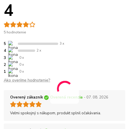
4
5 hodnotenie
5
3 x
4
2 x
3
0 x
2
0 x
1
0 x
Ako overíme hodnotenie?
Overený zákazník
Overená recenzia
- 07. 08. 2026
Veľmi spokojný s nákupom, produkt splnil očakávania.