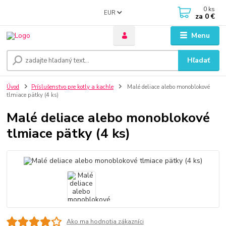
0
ks
EUR
za
0 €
Menu
Hľadať
Úvod
Príslušenstvo pre kotly a kachle
Malé deliace alebo monoblokové
tlmiace pätky (4 ks)
Malé deliace alebo monoblokové
tlmiace pätky (4 ks)
Ako ma hodnotia zákazníci