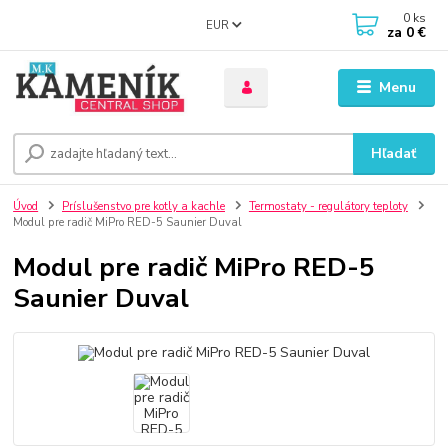
0
ks
EUR
za
0 €
Menu
Hľadať
Úvod
Príslušenstvo pre kotly a kachle
Termostaty - regulátory teploty
Modul pre radič MiPro RED-5 Saunier Duval
Modul pre radič MiPro RED-5
Saunier Duval