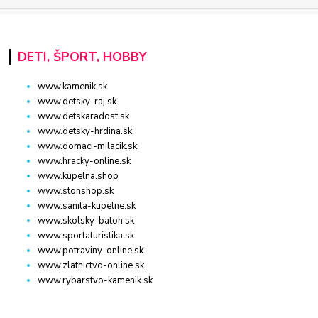
DETI, ŠPORT, HOBBY
www.kamenik.sk
www.detsky-raj.sk
www.detskaradost.sk
www.detsky-hrdina.sk
www.domaci-milacik.sk
www.hracky-online.sk
www.kupelna.shop
www.stonshop.sk
www.sanita-kupelne.sk
www.skolsky-batoh.sk
www.sportaturistika.sk
www.potraviny-online.sk
www.zlatnictvo-online.sk
www.rybarstvo-kamenik.sk