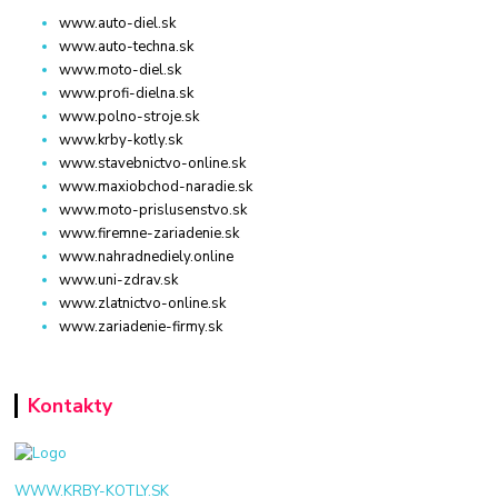
www.auto-diel.sk
www.auto-techna.sk
www.moto-diel.sk
www.profi-dielna.sk
www.polno-stroje.sk
www.krby-kotly.sk
www.stavebnictvo-online.sk
www.maxiobchod-naradie.sk
www.moto-prislusenstvo.sk
www.firemne-zariadenie.sk
www.nahradnediely.online
www.uni-zdrav.sk
www.zlatnictvo-online.sk
www.zariadenie-firmy.sk
Kontakty
WWW.KRBY-KOTLY.SK