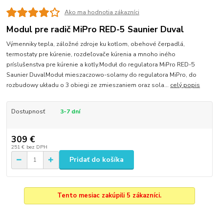
Ako ma hodnotia zákazníci
Modul pre radič MiPro RED-5 Saunier Duval
Výmenniky tepla, záložné zdroje ku kotlom, obehové čerpadlá,
termostaty pre kúrenie, rozdeľovače kúrenia a mnoho iného
príslušenstva pre kúrenie a kotly.Moduł do regulatora MiPro RED-5
Saunier DuvalModuł mieszaczowo-solarny do regulatora MiPro, do
rozbudowy układu o 3 obiegi ze zmieszaniem oraz sola...
celý popis
Dostupnosť
3-7 dní
309 €
251 €
bez DPH
Pridať do košíka
Tento mesiac zakúpili 5 zákazníci.