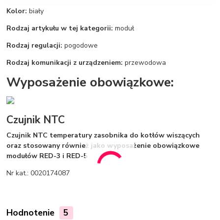
Kolor:
biały
Rodzaj artykułu w tej kategorii:
moduł
Rodzaj regulacji:
pogodowe
Rodzaj komunikacji z urządzeniem:
przewodowa
Wyposażenie obowiązkowe:
Czujnik NTC
Czujnik NTC temperatury zasobnika do kotłów wiszących
oraz stosowany również jako wyposażenie obowiązkowe
modułów RED-3 i RED-5
Nr kat.: 0020174087
Hodnotenie
5