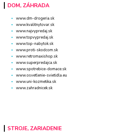
DOM, ZÁHRADA
www.dm-drogeria.sk
www.kvalitnytovar.sk
www.najvypredaj.sk
www.topvypredaj.sk
www.top-nabytok.sk
www.proti-skodcom.sk
www.retromaxishop.sk
www.superpredajca.sk
www.spotrebice-domace.sk
www.osvetlenie-svietidla.eu
www.uni-kozmetika.sk
www.zahradnicek.sk
STROJE, ZARIADENIE