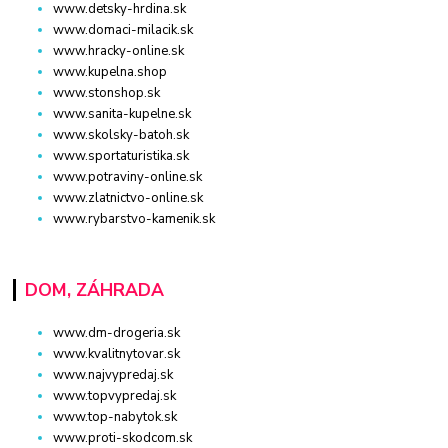
www.detsky-hrdina.sk
www.domaci-milacik.sk
www.hracky-online.sk
www.kupelna.shop
www.stonshop.sk
www.sanita-kupelne.sk
www.skolsky-batoh.sk
www.sportaturistika.sk
www.potraviny-online.sk
www.zlatnictvo-online.sk
www.rybarstvo-kamenik.sk
DOM, ZÁHRADA
www.dm-drogeria.sk
www.kvalitnytovar.sk
www.najvypredaj.sk
www.topvypredaj.sk
www.top-nabytok.sk
www.proti-skodcom.sk