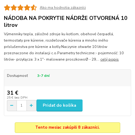
Ako ma hodnotia zákazníci
NÁDOBA NA POKRYTIE NÁDRŽE OTVORENÁ 10
litrov
Výmenniky tepla, záložné zdroje ku kotlom, obehové čerpadlá,
termostaty pre kúrenie, rozdeľovače kúrenia a mnoho iného
príslušenstva pre kúrenie a kotly.Naczynie otwarte 10 litrów
przeznaczone do instalacji c.o.Parametry techniczne:- pojemność: 10
litrów- przyłącza: 3 x 1"- malowane proszkowoØ - 29,...
celý popis
Dostupnosť
3-7 dní
31 €
25 €
bez DPH
Pridať do košíka
Tento mesiac zakúpili 8 zákazníci.