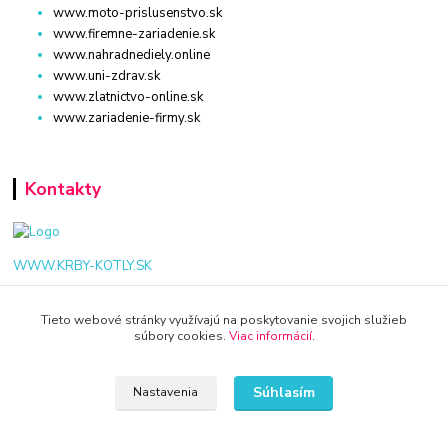
www.moto-prislusenstvo.sk
www.firemne-zariadenie.sk
www.nahradnediely.online
www.uni-zdrav.sk
www.zlatnictvo-online.sk
www.zariadenie-firmy.sk
Kontakty
WWW.KRBY-KOTLY.SK
Tieto webové stránky využívajú na poskytovanie svojich služieb
súbory cookies.
Viac informácií
.
info@krby-kotly.sk
Súhlasím
Nastavenia