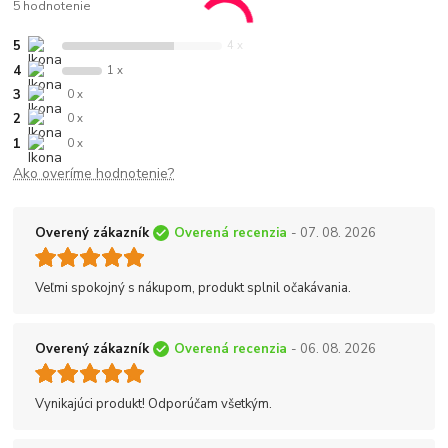
5 hodnotenie
5
4 x
4
1 x
3
0 x
2
0 x
1
0 x
Ako overíme hodnotenie?
Overený zákazník
Overená recenzia
- 07. 08. 2026
Veľmi spokojný s nákupom, produkt splnil očakávania.
Overený zákazník
Overená recenzia
- 06. 08. 2026
Vynikajúci produkt! Odporúčam všetkým.