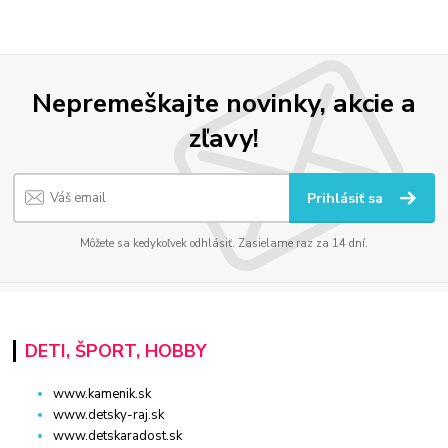
Nepremeškajte novinky, akcie a
zľavy!
Prihlásiť sa
Môžete sa kedykoľvek odhlásiť. Zasielame raz za 14 dní.
DETI, ŠPORT, HOBBY
www.kamenik.sk
www.detsky-raj.sk
www.detskaradost.sk