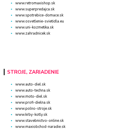
www.retromaxishop.sk
www.superpredajca.sk
www.spotrebice-domace.sk
www.osvetlenie-svietidla.eu
www.uni-kozmetika.sk
www.zahradnicek.sk
STROJE, ZARIADENIE
www.auto-diel.sk
www.auto-techna.sk
www.moto-diel.sk
www.profi-dielna.sk
www.polno-stroje.sk
www.krby-kotly.sk
www.stavebnictvo-online.sk
www.maxiobchod-naradie.sk