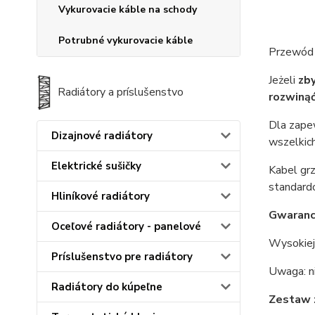
Vykurovacie káble na schody
Potrubné vykurovacie káble
Przewód
Jeżeli
zb
Radiátory a príslušenstvo
rozwinąć
Dla zape
Dizajnové radiátory
wszelkich
Elektrické sušičky
Kabel gr
standardo
Hliníkové radiátory
Gwarancj
Oceľové radiátory - panelové
Wysokiej 
Príslušenstvo pre radiátory
Uwaga: ni
Radiátory do kúpeľne
Zestaw 