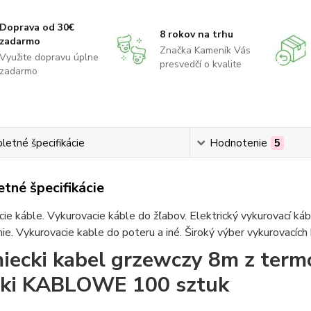
Doprava od 30€
8 rokov na trhu
zadarmo
Značka Kameník Vás
Využite dopravu úplne
presvedčí o kvalite
zadarmo
etné špecifikácie
Hodnotenie
5
tné špecifikácie
ie káble. Vykurovacie káble do žľabov. Elektrický vykurovací ká
ie. Vykurovacie kable do poteru a iné. Široký výber vykurovacích
iecki kabel grzewczy 8m z ter
ki KABLOWE 100 sztuk