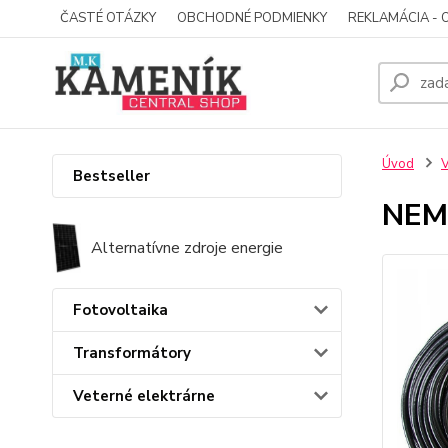
ČASTÉ OTÁZKY
OBCHODNÉ PODMIENKY
REKLAMÁCIA - 
Úvod
V
Bestseller
NEM
Alternatívne zdroje energie
Fotovoltaika
Transformátory
Veterné elektrárne