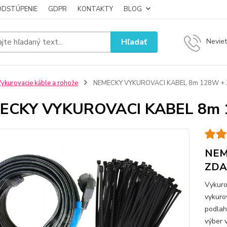
ODSTÚPENIE
GDPR
KONTAKTY
BLOG
Hľadať
Neviet
ykurovacie káble a rohože
NEMECKY VYKUROVACI KABEL 8m 128W +
ECKY VYKUROVACI KABEL 8m
NEM
ZD
Vykuro
vykuro
podlah
výber 