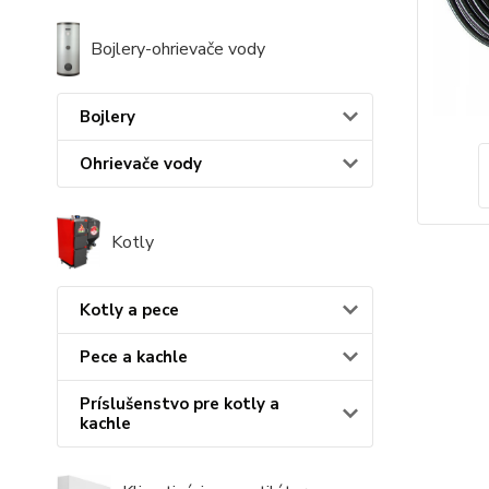
Bojlery-ohrievače vody
Bojlery
Ohrievače vody
Kotly
Kotly a pece
Pece a kachle
Príslušenstvo pre kotly a
kachle