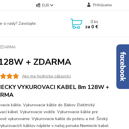
Prihlásenie
EUR
0
ks
e si rady? Zavolajte.
za
0 €
 ZDARMA
 128W + ZDARMA
Ako ma hodnotia zákazníci
ECKY VYKUROVACI KABEL 8m 128W +
ARMA
vacie káble. Vykurovacie káble do žľabov. Elektrický
vací kábel. Vykurovacie vodiče. Vykurovacie káble pre
ové vykurovanie. Vykurovacie kable do poteru a iné. Široký
vykurovacích káblov nájdete v našej ponuke.Niemiecki kabel