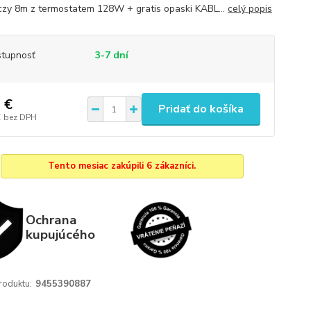
zy 8m z termostatem 128W + gratis opaski KABL...
celý popis
tupnosť
3-7 dní
 €
Pridať do košíka
€
bez DPH
Tento mesiac zakúpili 6 zákazníci.
Ochrana
kupujúcého
roduktu:
9455390887