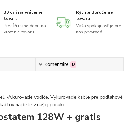
30 dní na vrátenie
Rýchle doručenie
tovaru
tovaru
Predĺžili sme dobu na
Vaša spokojnosť je pre
vrátenie tovaru
nás prvoradá
Komentáre
0
bel. Vykurovacie vodiče. Vykurovacie káble pre podlahové
 káblov nájdete v našej ponuke.
mostatem 128W + gratis