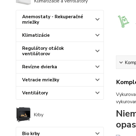
Klimatizácie a ventilátory
Anemostaty - Rekuperačné
mriežky
Klimatizácie
Regulátory otáčok
ventilátorov
Kompl
Revízne dvierka
Vetracie mriežky
Komple
Ventilátory
Vykurovac
vykurovan
Niem
Krby
opas
Bio krby