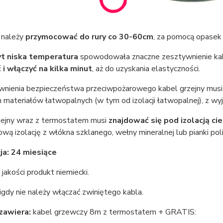
 należy
przymocować do rury co 30-60cm
, za pomocą opasek 
yt niska temperatura
spowodowała znaczne zesztywnienie kabl
 i włączyć na kilka minut
, aż do uzyskania elastyczności.
wnienia bezpieczeństwa przeciwpożarowego kabel grzejny musi
 materiałów łatwopalnych (w tym od izolacji łatwopalnej), z wyj
zejny wraz z termostatem musi
znajdować się pod izolacją cie
wą izolację z włókna szklanego, wełny mineralnej lub pianki pol
a: 24 miesiące
jakości produkt niemiecki.
gdy nie należy włączać zwiniętego kabla.
zawiera:
kabel grzewczy 8m z termostatem + GRATIS: