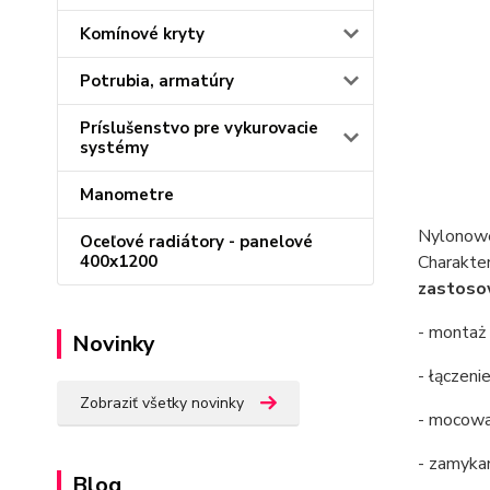
Komínové kryty
Potrubia, armatúry
Príslušenstvo pre vykurovacie
systémy
Manometre
Nylono
Oceľové radiátory - panelové
Charakter
400x1200
zastoso
- montaż 
Novinky
- łączeni
Zobraziť všetky novinky
- mocowa
- zamyka
Blog