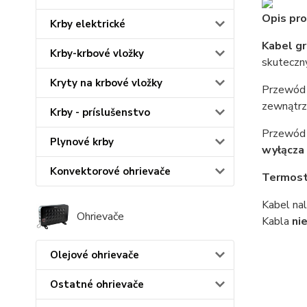
Opis pro
Krby elektrické
Kabel g
Krby-krbové vložky
skutecz
Kryty na krbové vložky
Przewód 
zewnątrz
Krby - príslušenstvo
Przewód
Plynové krby
wyłącza 
Konvektorové ohrievače
Termos
Kabel na
Ohrievače
Kabla
ni
Olejové ohrievače
Ostatné ohrievače