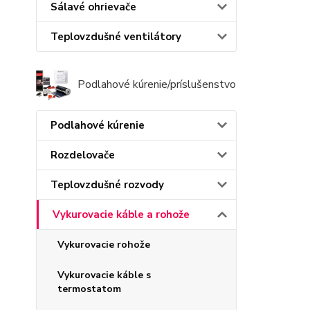
Sálavé ohrievače
Teplovzdušné ventilátory
Podlahové kúrenie/príslušenstvo
Podlahové kúrenie
Rozdelovače
Teplovzdušné rozvody
Vykurovacie káble a rohože
Vykurovacie rohože
Vykurovacie káble s
termostatom