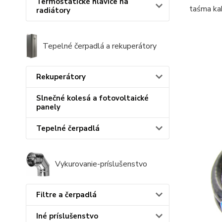
Termostatické hlavice na
taśma ka
radiátory
Tepelné čerpadlá a rekuperátory
Rekuperátory
Slnečné kolesá a fotovoltaické
panely
Tepelné čerpadlá
Vykurovanie-príslušenstvo
Filtre a čerpadlá
Iné príslušenstvo