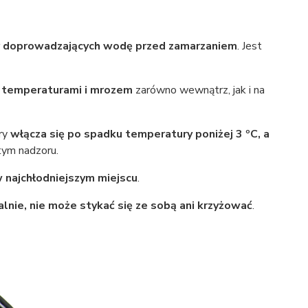
r doprowadzających wodę przed zamarzaniem
. Jest
i temperaturami i mrozem
zarówno wewnątrz, jak i na
óry
włącza się po spadku temperatury poniżej 3 ºC, a
tym nadzoru.
w najchłodniejszym miejscu
.
alnie, nie może stykać się ze sobą ani krzyżować
.