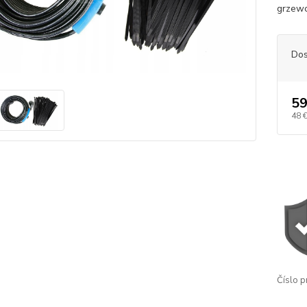
grzewc
Dos
59
48 
Číslo p