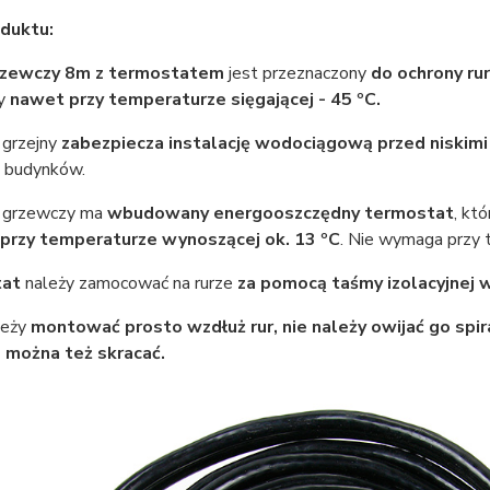
duktu:
rzewczy 8m z termostatem
jest przeznaczony
do ochrony ru
ny
nawet przy temperaturze sięgającej - 45 ºC.
grzejny
zabezpiecza instalację wodociągową przed niskim
 budynków.
 grzewczy ma
wbudowany energooszczędny termostat
, kt
przy temperaturze wynoszącej ok. 13 ºC
. Nie wymaga przy 
tat
należy zamocować na rurze
za pomocą taśmy izolacyjnej 
leży
montować prosto wzdłuż rur, nie należy owijać go spir
e można też skracać.