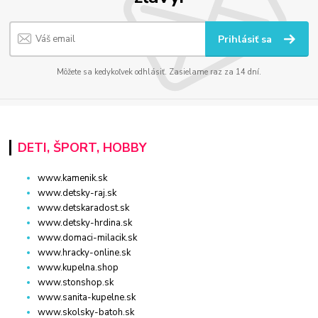
Prihlásiť sa
Môžete sa kedykoľvek odhlásiť. Zasielame raz za 14 dní.
DETI, ŠPORT, HOBBY
www.kamenik.sk
www.detsky-raj.sk
www.detskaradost.sk
www.detsky-hrdina.sk
www.domaci-milacik.sk
www.hracky-online.sk
www.kupelna.shop
www.stonshop.sk
www.sanita-kupelne.sk
www.skolsky-batoh.sk