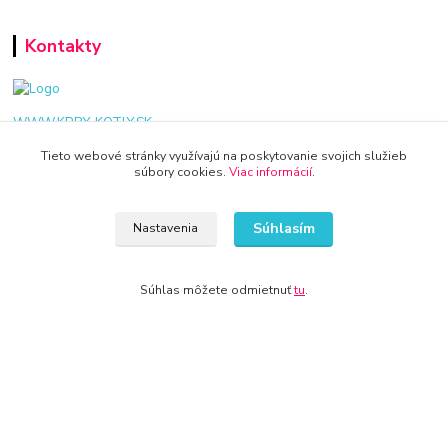
Kontakty
WWW.KRBY-KOTLY.SK
Tieto webové stránky využívajú na poskytovanie svojich služieb
súbory cookies.
Viac informácií
.
info@krby-kotly.sk
Súhlasím
Nastavenia
Súhlas môžete odmietnuť
tu
.
© 2024 Všetky práva vyhradené KAMENIK.SK
Vytvorené na
Eshop-rychlo.sk