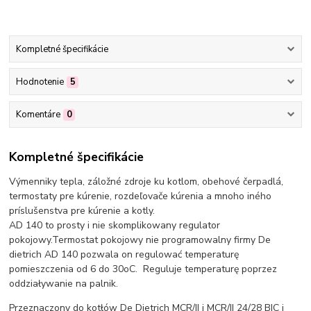
Kompletné špecifikácie
Hodnotenie
5
Komentáre
0
Kompletné špecifikácie
Výmenniky tepla, záložné zdroje ku kotlom, obehové čerpadlá,
termostaty pre kúrenie, rozdeľovače kúrenia a mnoho iného
príslušenstva pre kúrenie a kotly.
AD 140 to prosty i nie skomplikowany regulator
pokojowy.Termostat pokojowy nie programowalny firmy De
dietrich AD 140 pozwala on regulować temperaturę
pomieszczenia od 6 do 30oC. Reguluje temperaturę poprzez
oddziaływanie na palnik.
Przeznaczony do kotłów De Dietrich MCR/II i MCR/II 24/28 BIC i