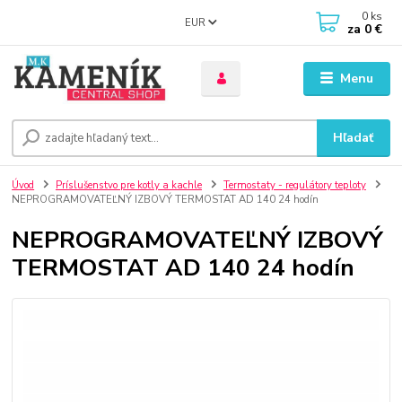
0
ks
EUR
za
0 €
Menu
Hľadať
Úvod
Príslušenstvo pre kotly a kachle
Termostaty - regulátory teploty
NEPROGRAMOVATEĽNÝ IZBOVÝ TERMOSTAT AD 140 24 hodín
NEPROGRAMOVATEĽNÝ IZBOVÝ
TERMOSTAT AD 140 24 hodín