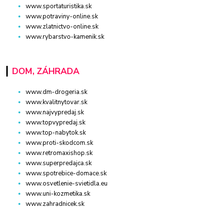
www.sportaturistika.sk
www.potraviny-online.sk
www.zlatnictvo-online.sk
www.rybarstvo-kamenik.sk
DOM, ZÁHRADA
www.dm-drogeria.sk
www.kvalitnytovar.sk
www.najvypredaj.sk
www.topvypredaj.sk
www.top-nabytok.sk
www.proti-skodcom.sk
www.retromaxishop.sk
www.superpredajca.sk
www.spotrebice-domace.sk
www.osvetlenie-svietidla.eu
www.uni-kozmetika.sk
www.zahradnicek.sk