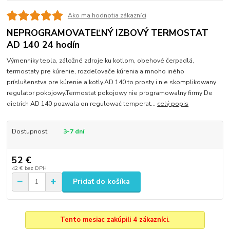
Ako ma hodnotia zákazníci
NEPROGRAMOVATEĽNÝ IZBOVÝ TERMOSTAT
AD 140 24 hodín
Výmenniky tepla, záložné zdroje ku kotlom, obehové čerpadlá,
termostaty pre kúrenie, rozdeľovače kúrenia a mnoho iného
príslušenstva pre kúrenie a kotly.AD 140 to prosty i nie skomplikowany
regulator pokojowy.Termostat pokojowy nie programowalny firmy De
dietrich AD 140 pozwala on regulować temperat...
celý popis
Dostupnosť
3-7 dní
52 €
42 €
bez DPH
Pridať do košíka
Tento mesiac zakúpili 4 zákazníci.