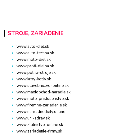
STROJE, ZARIADENIE
www.auto-diel.sk
www.auto-techna.sk
www.moto-diel.sk
www.profi-dielna.sk
www.polno-stroje.sk
www.krby-kotly.sk
www.stavebnictvo-online.sk
www.maxiobchod-naradie.sk
www.moto-prislusenstvo.sk
www.firemne-zariadenie.sk
www.nahradnediely.online
www.uni-zdrav.sk
www.zlatnictvo-online.sk
www.zariadenie-firmy.sk