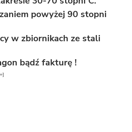
akresie 30-70 stopni C.
rzaniem powyżej 90 stopni
cy w zbiornikach ze stali
gon bądź fakturę !
=]