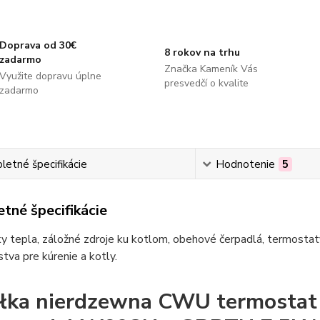
Doprava od 30€
8 rokov na trhu
zadarmo
Značka Kameník Vás
Využite dopravu úplne
presvedčí o kvalite
zadarmo
etné špecifikácie
Hodnotenie
5
tné špecifikácie
 tepla, záložné zdroje ku kotlom, obehové čerpadlá, termostaty
stva pre kúrenie a kotly.
ałka nierdzewna CWU termost