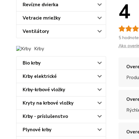
4
Revízne dvierka
Vetracie mriežky
Ventilátory
5 hodnote
Ako overí
Krby
Bio krby
Overe
Krby elektrické
Produ
Krby-krbové vložky
Overe
Kryty na krbové vložky
Rýchle
Krby - príslušenstvo
Plynové krby
Overe