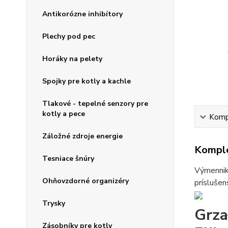
Antikorózne inhibítory
Plechy pod pec
Horáky na pelety
Spojky pre kotly a kachle
Tlakové - tepelné senzory pre
kotly a pece
Kompl
Záložné zdroje energie
Komple
Tesniace šnúry
Výmenniky
Ohňovzdorné organizéry
príslušen
Trysky
Grz
Zásobníky pre kotly