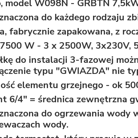
o, model W098N - GRBTN 7,5kW
znaczona do każdego rodzaju zbi
, fabrycznie zapakowana, z roc
7500 W - 3 x 2500W, 3x230V, 5
łkę do instalacji 3-fazowej moż
ączenie typu "GWIAZDA" nie t
ość elementu grzejnego - ok 5
t 6/4" = średnica zewnętrzna g
znaczona do ogrzewania wody 
ewaczach wody.