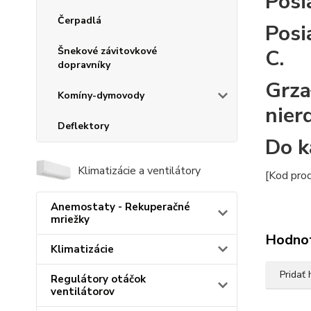
Posi
Čerpadlá
Posi
Šnekové závitovkové
C.
dopravníky
Grza
Komíny-dymovody
nier
Deflektory
Do k
Klimatizácie a ventilátory
[Kod pro
Anemostaty - Rekuperačné
mriežky
Hodno
Klimatizácie
Pridať
Regulátory otáčok
ventilátorov