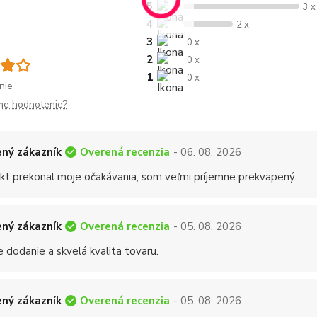
5
3 x
4
2 x
3
0 x
2
0 x
1
0 x
nie
me hodnotenie?
Overená recenzia
ný zákazník
- 06. 08. 2026
kt prekonal moje očakávania, som veľmi príjemne prekvapený.
Overená recenzia
ný zákazník
- 05. 08. 2026
 dodanie a skvelá kvalita tovaru.
Overená recenzia
ný zákazník
- 05. 08. 2026