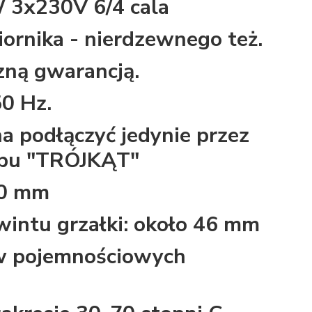
 3x230V 6/4 cala
ornika - nierdzewnego też.
zną gwarancją.
0 Hz.
na podłączyć jedynie przez
ypu "TRÓJKĄT"
00 mm
wintu grzałki: około 46 mm
w pojemnościowych