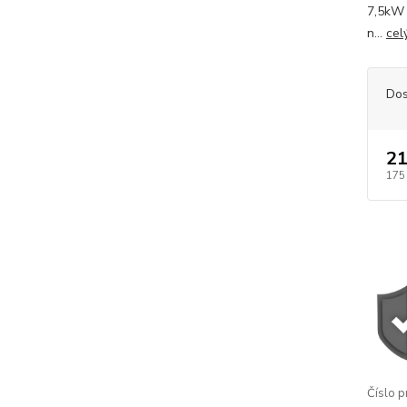
7,5kW 
n...
cel
Dos
21
175
Číslo p