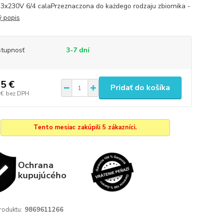
3x230V 6/4 calaPrzeznaczona do każdego rodzaju zbiornika -
ý popis
tupnosť
3-7 dní
5 €
Pridať do košíka
 €
bez DPH
Tento mesiac zakúpili 5 zákazníci.
Ochrana
kupujúcého
roduktu:
9869611266