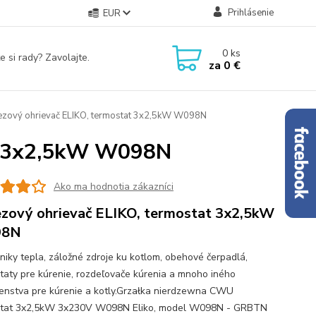
Prihlásenie
EUR
0
ks
e si rady? Zavolajte.
za
0 €
zový ohrievač ELIKO, termostat 3x2,5kW W098N
at 3x2,5kW W098N
Ako ma hodnotia zákazníci
zový ohrievač ELIKO, termostat 3x2,5kW
98N
iky tepla, záložné zdroje ku kotlom, obehové čerpadlá,
taty pre kúrenie, rozdeľovače kúrenia a mnoho iného
šenstva pre kúrenie a kotly.Grzałka nierdzewna CWU
stat 3x2,5kW 3x230V W098N Eliko, model W098N - GRBTN