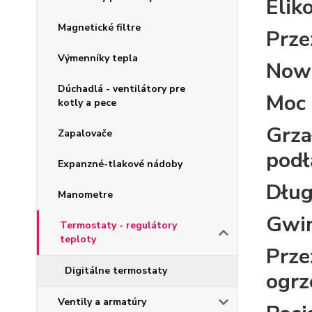
Elik
Magnetické filtre
Prze
Výmenníky tepla
Nowa
Dúchadlá - ventilátory pre
Moc 
kotly a pece
Grza
Zapalovače
podł
Expanzné-tlakové nádoby
Dług
Manometre
Gwin
Termostaty - regulátory
teploty
Prze
Digitálne termostaty
ogrz
Ventily a armatúry