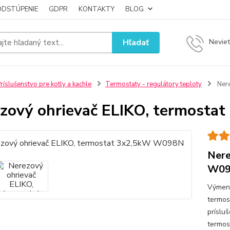
ODSTÚPENIE
GDPR
KONTAKTY
BLOG
Hľadať
Neviet
ríslušenstvo pre kotly a kachle
Termostaty - regulátory teploty
Nere
zový ohrievač ELIKO, termost
Nere
W0
Výmenn
termos
príslu
termo