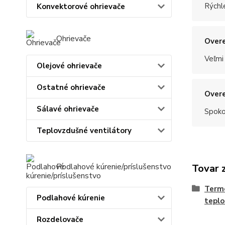
Rýchle
Konvektorové ohrievače
Ohrievače
Overe
Veľmi
Olejové ohrievače
Ostatné ohrievače
Overe
Sálavé ohrievače
Spoko
Teplovzdušné ventilátory
Podlahové kúrenie/príslušenstvo
Tovar 
Termo
Podlahové kúrenie
teplo
Rozdelovače