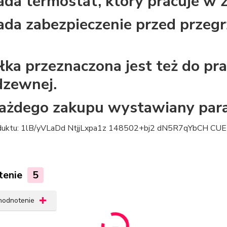
ada termostat, który pracuje w z
ada zabezpieczenie przed przeg
łka przeznaczona jest też do pra
dzewnej.
ażdego zakupu wystawiany para
duktu: 1lB/yVLaDd NtjjLxpa1z 148502+bj2 dN5R7qYbCH CUE
tenie
5
 hodnotenie