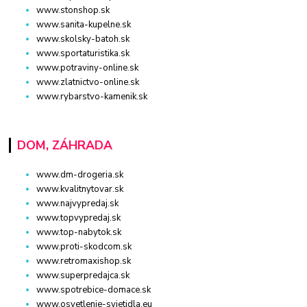
www.stonshop.sk
www.sanita-kupelne.sk
www.skolsky-batoh.sk
www.sportaturistika.sk
www.potraviny-online.sk
www.zlatnictvo-online.sk
www.rybarstvo-kamenik.sk
DOM, ZÁHRADA
www.dm-drogeria.sk
www.kvalitnytovar.sk
www.najvypredaj.sk
www.topvypredaj.sk
www.top-nabytok.sk
www.proti-skodcom.sk
www.retromaxishop.sk
www.superpredajca.sk
www.spotrebice-domace.sk
www.osvetlenie-svietidla.eu