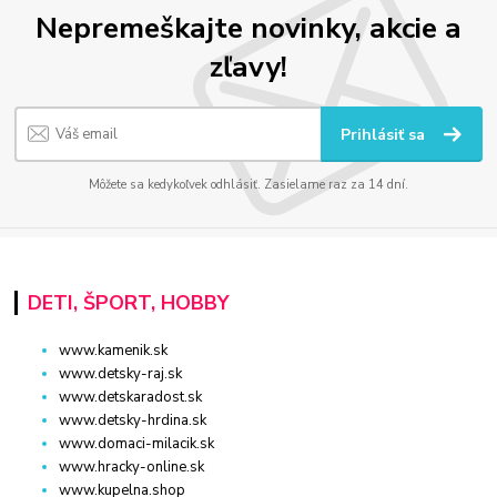
Nepremeškajte novinky, akcie a
zľavy!
Prihlásiť sa
Môžete sa kedykoľvek odhlásiť. Zasielame raz za 14 dní.
DETI, ŠPORT, HOBBY
www.kamenik.sk
www.detsky-raj.sk
www.detskaradost.sk
www.detsky-hrdina.sk
www.domaci-milacik.sk
www.hracky-online.sk
www.kupelna.shop