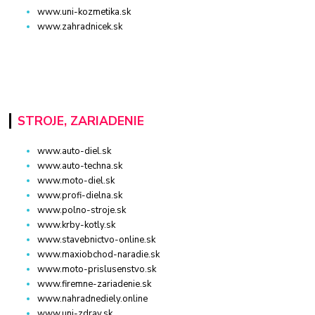
www.uni-kozmetika.sk
www.zahradnicek.sk
STROJE, ZARIADENIE
www.auto-diel.sk
www.auto-techna.sk
www.moto-diel.sk
www.profi-dielna.sk
www.polno-stroje.sk
www.krby-kotly.sk
www.stavebnictvo-online.sk
www.maxiobchod-naradie.sk
www.moto-prislusenstvo.sk
www.firemne-zariadenie.sk
www.nahradnediely.online
www.uni-zdrav.sk