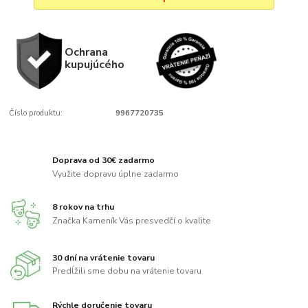
Ochrana
kupujúcého
Číslo produktu:
9967720735
Doprava od 30€ zadarmo
Využite dopravu úplne zadarmo
8 rokov na trhu
Značka Kameník Vás presvedčí o kvalite
30 dní na vrátenie tovaru
Predĺžili sme dobu na vrátenie tovaru
Rýchle doručenie tovaru