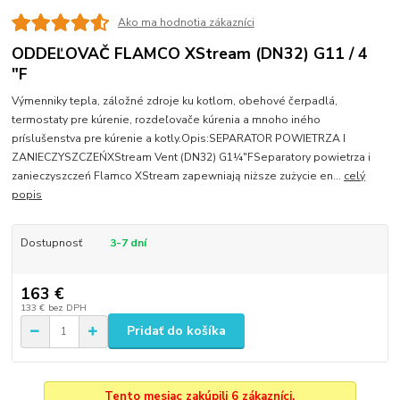
Ako ma hodnotia zákazníci
ODDEĽOVAČ FLAMCO XStream (DN32) G11 / 4
"F
Výmenniky tepla, záložné zdroje ku kotlom, obehové čerpadlá,
termostaty pre kúrenie, rozdeľovače kúrenia a mnoho iného
príslušenstva pre kúrenie a kotly.Opis:SEPARATOR POWIETRZA I
ZANIECZYSZCZEŃXStream Vent (DN32) G1¼"FSeparatory powietrza i
zanieczyszczeń Flamco XStream zapewniają niższe zużycie en...
celý
popis
Dostupnosť
3-7 dní
163 €
133 €
bez DPH
Pridať do košíka
Tento mesiac zakúpili 6 zákazníci.