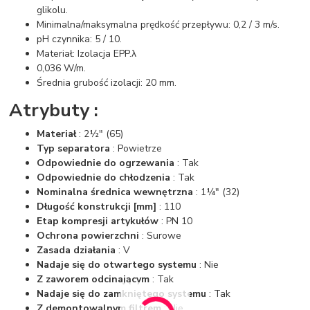
glikolu.
Minimalna/maksymalna prędkość przepływu: 0,2 / 3 m/s.
pH czynnika: 5 / 10.
Materiał: Izolacja EPP.λ
0,036 W/m.
Średnia grubość izolacji: 20 mm.
Atrybuty :
Materiał
: 2½" (65)
Typ separatora
: Powietrze
Odpowiednie do ogrzewania
: Tak
Odpowiednie do chłodzenia
: Tak
Nominalna średnica wewnętrzna
: 1¼" (32)
Długość konstrukcji [mm]
: 110
Etap kompresji artykułów
: PN 10
Ochrona powierzchni
: Surowe
Zasada działania
: V
Nadaje się do otwartego systemu
: Nie
Z zaworem odcinającym
: Tak
Nadaje się do zamkniętego systemu
: Tak
Z demontowalnym filtrem
: Nie