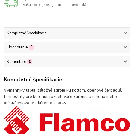
Vaša spokojnosť je pre nás prvoradá
Kompletné špecifikácie
Hodnotenie
5
Komentáre
0
Kompletné špecifikácie
Výmenniky tepla, záložné zdroje ku kotlom, obehové čerpadlá,
termostaty pre kúrenie, rozdeľovače kúrenia a mnoho iného
príslušenstva pre kúrenie a kotly.