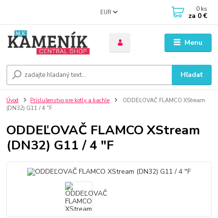
0
ks
EUR
za
0 €
Menu
Hľadať
Úvod
Príslušenstvo pre kotly a kachle
ODDEĽOVAČ FLAMCO XStream
(DN32) G11 / 4 "F
ODDEĽOVAČ FLAMCO XStream
(DN32) G11 / 4 "F