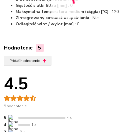
Gęstość siatki filtra [mm]
: 0
Maksymalna temperatura medium (ciągła) [°C]
: 120
Zintegrowany automat uzupełniania
: Nie
Odległość wlot / wylot [mm]
: 0
Hodnotenie
5
Pridať hodnotenie
4.5
5 hodnotenie
5
4 x
4
1 x