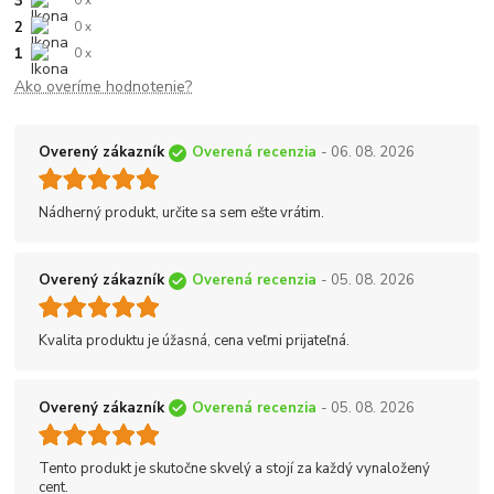
3
0 x
2
0 x
1
0 x
Ako overíme hodnotenie?
Overený zákazník
Overená recenzia
- 06. 08. 2026
Nádherný produkt, určite sa sem ešte vrátim.
Overený zákazník
Overená recenzia
- 05. 08. 2026
Kvalita produktu je úžasná, cena veľmi prijateľná.
Overený zákazník
Overená recenzia
- 05. 08. 2026
Tento produkt je skutočne skvelý a stojí za každý vynaložený
cent.