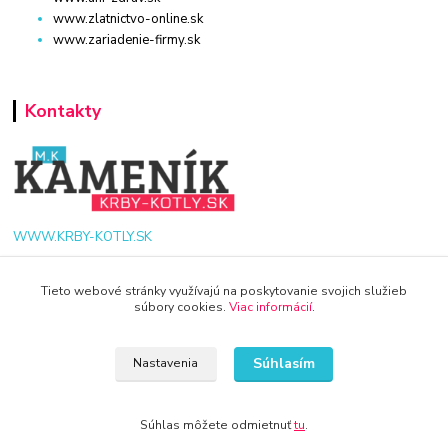
www.zlatnictvo-online.sk
www.zariadenie-firmy.sk
Kontakty
WWW.KRBY-KOTLY.SK
Tieto webové stránky využívajú na poskytovanie svojich služieb
súbory cookies.
Viac informácií
.
info@krby-kotly.sk
Súhlasím
Nastavenia
Súhlas môžete odmietnuť
tu
.