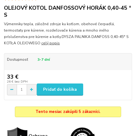
OLEJOVÝ KOTOL DANFOSSOVÝ HORÁK 0,40-45 °
S
Výmenniky tepla, záložné zdroje ku kotlom, obehové čerpadlá,
termostaty pre kúrenie, rozdeľovače kúrenia a mnoho iného
príslušenstva pre kúrenie a kotly.DYSZA PALNIKA DANFOSS 0,40-45° S
KOTŁA OLEJOWEGO
celý popis
Dostupnosť
3-7 dní
33 €
26 €
bez DPH
Pridať do košíka
Tento mesiac zakúpili 5 zákazníci.
Ochrana