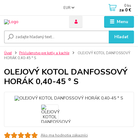
0
ks
EUR
za
0 €
Menu
Hľadať
Úvod
Príslušenstvo pre kotly a kachle
OLEJOVÝ KOTOL DANFOSSOVÝ
HORÁK 0,40-45 ° S
OLEJOVÝ KOTOL DANFOSSOVÝ
HORÁK 0,40-45 ° S
Ako ma hodnotia zákazníci