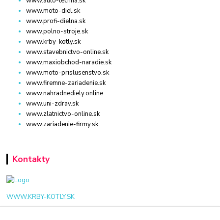
www.auto-techna.sk
www.moto-diel.sk
www.profi-dielna.sk
www.polno-stroje.sk
www.krby-kotly.sk
www.stavebnictvo-online.sk
www.maxiobchod-naradie.sk
www.moto-prislusenstvo.sk
www.firemne-zariadenie.sk
www.nahradnediely.online
www.uni-zdrav.sk
www.zlatnictvo-online.sk
www.zariadenie-firmy.sk
Kontakty
WWW.KRBY-KOTLY.SK