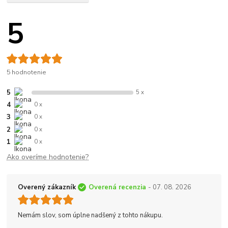
5
5 hodnotenie
5
5 x
4
0 x
3
0 x
2
0 x
1
0 x
Ako overíme hodnotenie?
Overený zákazník
Overená recenzia
- 07. 08. 2026
Nemám slov, som úplne nadšený z tohto nákupu.