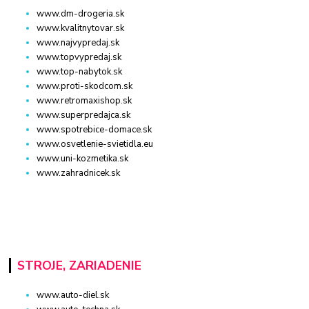
www.dm-drogeria.sk
www.kvalitnytovar.sk
www.najvypredaj.sk
www.topvypredaj.sk
www.top-nabytok.sk
www.proti-skodcom.sk
www.retromaxishop.sk
www.superpredajca.sk
www.spotrebice-domace.sk
www.osvetlenie-svietidla.eu
www.uni-kozmetika.sk
www.zahradnicek.sk
STROJE, ZARIADENIE
www.auto-diel.sk