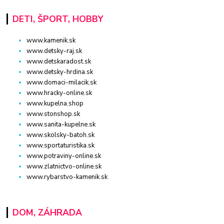
DETI, ŠPORT, HOBBY
www.kamenik.sk
www.detsky-raj.sk
www.detskaradost.sk
www.detsky-hrdina.sk
www.domaci-milacik.sk
www.hracky-online.sk
www.kupelna.shop
www.stonshop.sk
www.sanita-kupelne.sk
www.skolsky-batoh.sk
www.sportaturistika.sk
www.potraviny-online.sk
www.zlatnictvo-online.sk
www.rybarstvo-kamenik.sk
DOM, ZÁHRADA