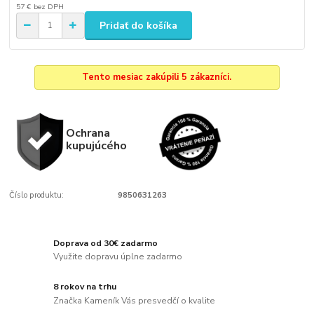
57 €
bez DPH
Pridať do košíka
Tento mesiac zakúpili 5 zákazníci.
Ochrana
kupujúcého
Číslo produktu:
9850631263
Doprava od 30€ zadarmo
Využite dopravu úplne zadarmo
8 rokov na trhu
Značka Kameník Vás presvedčí o kvalite