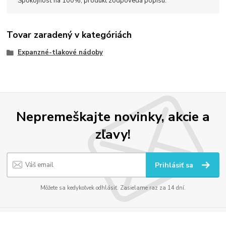
Spokojnosť na 100%, produkt zodpovedá popisu.
Tovar zaradený v kategóriách
Expanzné-tlakové nádoby
Nepremeškajte novinky, akcie a
zľavy!
Prihlásiť sa
Môžete sa kedykoľvek odhlásiť. Zasielame raz za 14 dní.