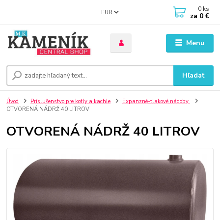
0
ks
EUR
za
0 €
Menu
Hľadať
Úvod
Príslušenstvo pre kotly a kachle
Expanzné-tlakové nádoby
OTVORENÁ NÁDRŽ 40 LITROV
OTVORENÁ NÁDRŽ 40 LITROV