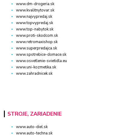
www.dm-drogeria.sk
www.kvalitnytovar.sk
www.najvypredaj.sk
www.topvypredaj.sk
www.top-nabytok.sk
www.proti-skodcom.sk
www.retromaxishop.sk
www.superpredajca.sk
www.spotrebice-domace.sk
www.osvetlenie-svietidla.eu
www.uni-kozmetika.sk
www.zahradnicek.sk
STROJE, ZARIADENIE
www.auto-diel.sk
www.auto-techna.sk