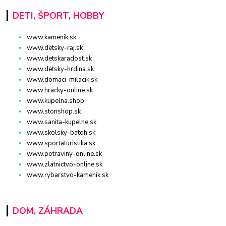
DETI, ŠPORT, HOBBY
www.kamenik.sk
www.detsky-raj.sk
www.detskaradost.sk
www.detsky-hrdina.sk
www.domaci-milacik.sk
www.hracky-online.sk
www.kupelna.shop
www.stonshop.sk
www.sanita-kupelne.sk
www.skolsky-batoh.sk
www.sportaturistika.sk
www.potraviny-online.sk
www.zlatnictvo-online.sk
www.rybarstvo-kamenik.sk
DOM, ZÁHRADA