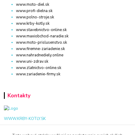
www.moto-diel.sk
www.profi-dielna.sk
www.polno-stroje.sk
www.krby-kotly.sk
www.stavebnictvo-online.sk
www.maxiobchod-naradie.sk
www.moto-prislusenstvo.sk
www.firemne-zariadenie.sk
www.nahradnediely.online
www.uni-zdrav.sk
www.zlatnictvo-online.sk
www.zariadenie-firmy.sk
Kontakty
WWW.KRBY-KOTLY.SK