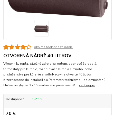
Ako ma hodnotia zákazníci
OTVORENÁ NÁDRŽ 40 LITROV
Výmenniky tepla, záložné zdroje ku kotlom, obehové čerpadlá,
termostaty pre kúrenie, rozdeľovače kúrenia a mnoho iného
príslušenstva pre kúrenie a kotly.Naczynie otwarte 40 litrów
przeznaczone do instalacji c.o.Parametry techniczne:- pojemność: 40
litrów- przyłącza: 3 x 1"- malowane proszkowoØ ...
celý popis
Dostupnosť
3-7 dní
70 €