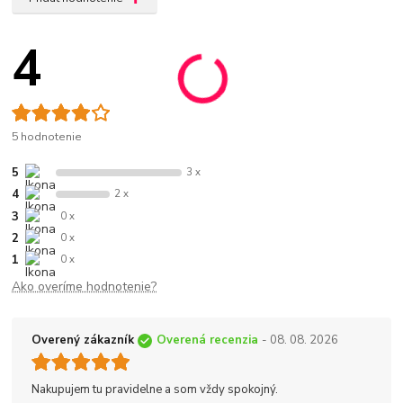
4
5 hodnotenie
5
3 x
4
2 x
3
0 x
2
0 x
1
0 x
Ako overíme hodnotenie?
Overený zákazník
Overená recenzia
- 08. 08. 2026
Nakupujem tu pravidelne a som vždy spokojný.