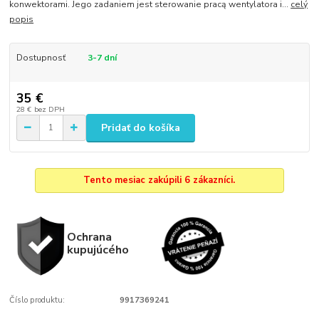
konwektorami. Jego zadaniem jest sterowanie pracą wentylatora i...
celý
popis
Dostupnosť
3-7 dní
35 €
28 €
bez DPH
Pridať do košíka
Tento mesiac zakúpili 6 zákazníci.
Ochrana
kupujúcého
Číslo produktu:
9917369241