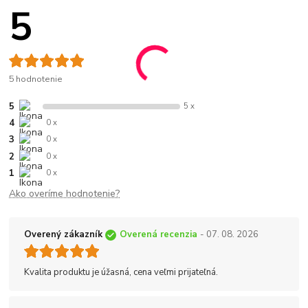
5
5 hodnotenie
5
5 x
4
0 x
3
0 x
2
0 x
1
0 x
Ako overíme hodnotenie?
Overený zákazník
Overená recenzia
- 07. 08. 2026
Kvalita produktu je úžasná, cena veľmi prijateľná.