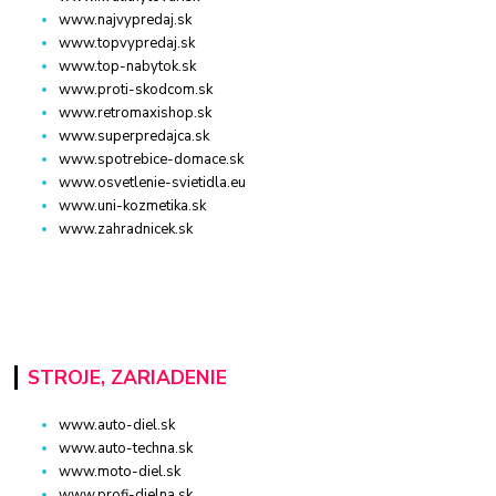
www.najvypredaj.sk
www.topvypredaj.sk
www.top-nabytok.sk
www.proti-skodcom.sk
www.retromaxishop.sk
www.superpredajca.sk
www.spotrebice-domace.sk
www.osvetlenie-svietidla.eu
www.uni-kozmetika.sk
www.zahradnicek.sk
STROJE, ZARIADENIE
www.auto-diel.sk
www.auto-techna.sk
www.moto-diel.sk
www.profi-dielna.sk