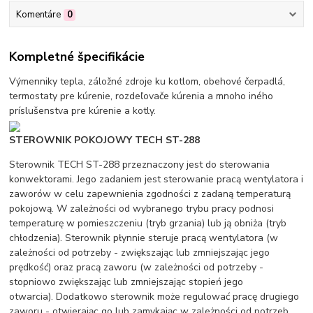
Komentáre
0
Kompletné špecifikácie
Výmenniky tepla, záložné zdroje ku kotlom, obehové čerpadlá,
termostaty pre kúrenie, rozdeľovače kúrenia a mnoho iného
príslušenstva pre kúrenie a kotly.
STEROWNIK POKOJOWY TECH ST-288
Sterownik TECH ST-288 przeznaczony jest do sterowania
konwektorami. Jego zadaniem jest sterowanie pracą wentylatora i
zaworów w celu zapewnienia zgodności z zadaną temperaturą
pokojową. W zależności od wybranego trybu pracy podnosi
temperaturę w pomieszczeniu (tryb grzania) lub ją obniża (tryb
chłodzenia). Sterownik płynnie steruje pracą wentylatora (w
zależności od potrzeby - zwiększając lub zmniejszając jego
prędkość) oraz pracą zaworu (w zależności od potrzeby -
stopniowo zwiększając lub zmniejszając stopień jego
otwarcia). Dodatkowo sterownik może regulować pracę drugiego
zaworu - otwierając go lub zamykając w zależności od potrzeb.