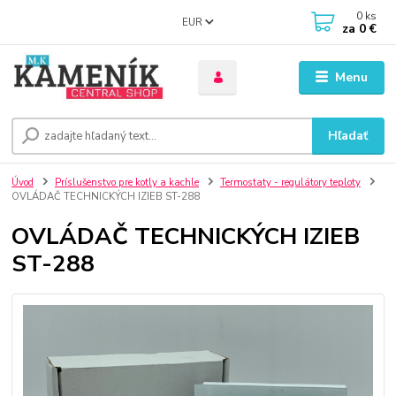
0
ks
EUR
za
0 €
Menu
Hľadať
Úvod
Príslušenstvo pre kotly a kachle
Termostaty - regulátory teploty
OVLÁDAČ TECHNICKÝCH IZIEB ST-288
OVLÁDAČ TECHNICKÝCH IZIEB
ST-288