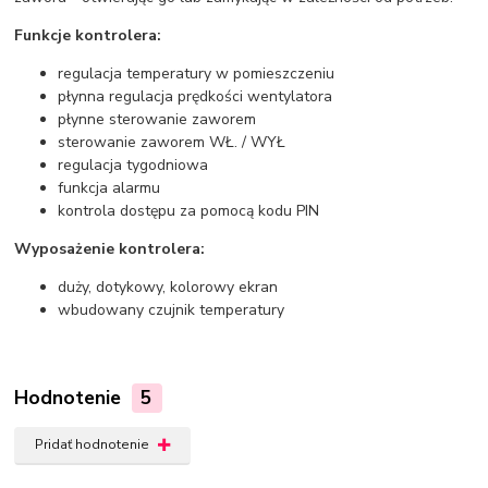
Funkcje kontrolera:
regulacja temperatury w pomieszczeniu
płynna regulacja prędkości wentylatora
płynne sterowanie zaworem
sterowanie zaworem WŁ. / WYŁ
regulacja tygodniowa
funkcja alarmu
kontrola dostępu za pomocą kodu PIN
Wyposażenie kontrolera:
duży, dotykowy, kolorowy ekran
wbudowany czujnik temperatury
Hodnotenie
5
Pridať hodnotenie