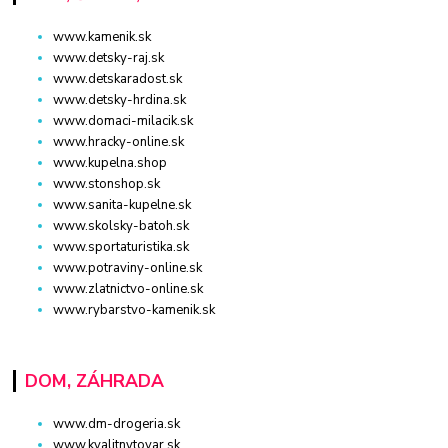
www.kamenik.sk
www.detsky-raj.sk
www.detskaradost.sk
www.detsky-hrdina.sk
www.domaci-milacik.sk
www.hracky-online.sk
www.kupelna.shop
www.stonshop.sk
www.sanita-kupelne.sk
www.skolsky-batoh.sk
www.sportaturistika.sk
www.potraviny-online.sk
www.zlatnictvo-online.sk
www.rybarstvo-kamenik.sk
DOM, ZÁHRADA
www.dm-drogeria.sk
www.kvalitnytovar.sk