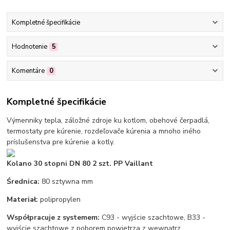
Kompletné špecifikácie
Hodnotenie
5
Komentáre
0
Kompletné špecifikácie
Výmenniky tepla, záložné zdroje ku kotlom, obehové čerpadlá,
termostaty pre kúrenie, rozdeľovače kúrenia a mnoho iného
príslušenstva pre kúrenie a kotly.
Kolano 30 stopni DN 80 2 szt. PP Vaillant
Średnica:
80 sztywna mm
Materiał:
polipropylen
Współpracuje z systemem:
C93 - wyjście szachtowe, B33 -
wyjście szachtowe z poborem powietrza z wewnątrz