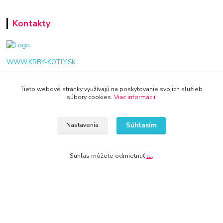
Kontakty
WWW.KRBY-KOTLY.SK
Tieto webové stránky využívajú na poskytovanie svojich služieb
súbory cookies.
Viac informácií
.
info@krby-kotly.sk
Súhlasím
Nastavenia
Súhlas môžete odmietnuť
tu
.
© 2024 Všetky práva vyhradené KAMENIK.SK
Vytvorené na
Eshop-rychlo.sk