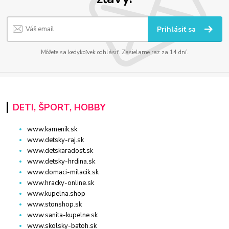
Prihlásiť sa
Môžete sa kedykoľvek odhlásiť. Zasielame raz za 14 dní.
DETI, ŠPORT, HOBBY
www.kamenik.sk
www.detsky-raj.sk
www.detskaradost.sk
www.detsky-hrdina.sk
www.domaci-milacik.sk
www.hracky-online.sk
www.kupelna.shop
www.stonshop.sk
www.sanita-kupelne.sk
www.skolsky-batoh.sk