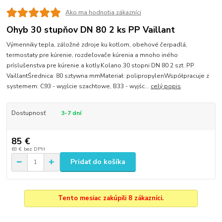
Ako ma hodnotia zákazníci
Ohyb 30 stupňov DN 80 2 ks PP Vaillant
Výmenniky tepla, záložné zdroje ku kotlom, obehové čerpadlá,
termostaty pre kúrenie, rozdeľovače kúrenia a mnoho iného
príslušenstva pre kúrenie a kotly.Kolano 30 stopni DN 80 2 szt. PP
VaillantŚrednica: 80 sztywna mmMateriał: polipropylenWspółpracuje z
systemem: C93 - wyjście szachtowe, B33 - wyjśc...
celý popis
Dostupnosť
3-7 dní
85 €
69 €
bez DPH
Pridať do košíka
Tento mesiac zakúpili 8 zákazníci.