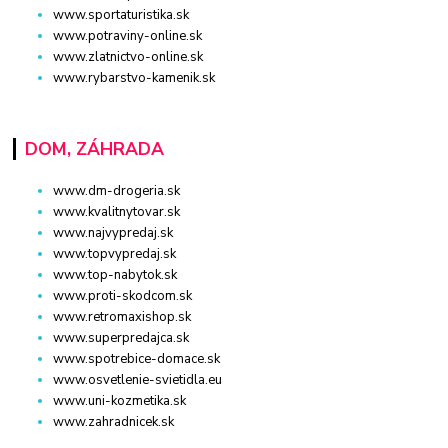
www.sportaturistika.sk
www.potraviny-online.sk
www.zlatnictvo-online.sk
www.rybarstvo-kamenik.sk
DOM, ZÁHRADA
www.dm-drogeria.sk
www.kvalitnytovar.sk
www.najvypredaj.sk
www.topvypredaj.sk
www.top-nabytok.sk
www.proti-skodcom.sk
www.retromaxishop.sk
www.superpredajca.sk
www.spotrebice-domace.sk
www.osvetlenie-svietidla.eu
www.uni-kozmetika.sk
www.zahradnicek.sk