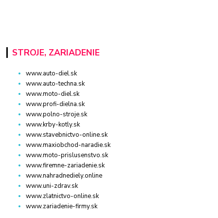
STROJE, ZARIADENIE
www.auto-diel.sk
www.auto-techna.sk
www.moto-diel.sk
www.profi-dielna.sk
www.polno-stroje.sk
www.krby-kotly.sk
www.stavebnictvo-online.sk
www.maxiobchod-naradie.sk
www.moto-prislusenstvo.sk
www.firemne-zariadenie.sk
www.nahradnediely.online
www.uni-zdrav.sk
www.zlatnictvo-online.sk
www.zariadenie-firmy.sk