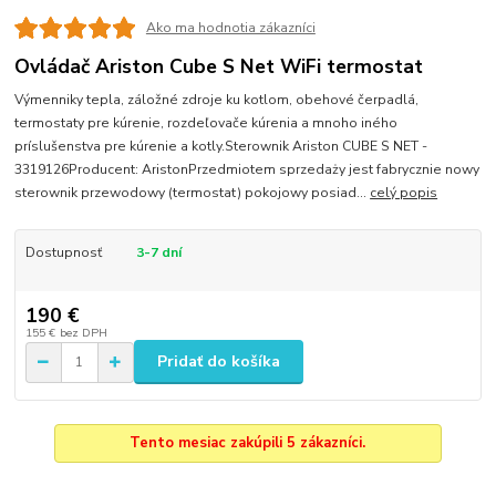
Ako ma hodnotia zákazníci
Ovládač Ariston Cube S Net WiFi termostat
Výmenniky tepla, záložné zdroje ku kotlom, obehové čerpadlá,
termostaty pre kúrenie, rozdeľovače kúrenia a mnoho iného
príslušenstva pre kúrenie a kotly.Sterownik Ariston CUBE S NET -
3319126Producent: AristonPrzedmiotem sprzedaży jest fabrycznie nowy
sterownik przewodowy (termostat) pokojowy posiad...
celý popis
Dostupnosť
3-7 dní
190 €
155 €
bez DPH
Pridať do košíka
Tento mesiac zakúpili 5 zákazníci.