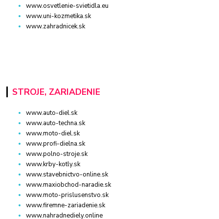
www.osvetlenie-svietidla.eu
www.uni-kozmetika.sk
www.zahradnicek.sk
STROJE, ZARIADENIE
www.auto-diel.sk
www.auto-techna.sk
www.moto-diel.sk
www.profi-dielna.sk
www.polno-stroje.sk
www.krby-kotly.sk
www.stavebnictvo-online.sk
www.maxiobchod-naradie.sk
www.moto-prislusenstvo.sk
www.firemne-zariadenie.sk
www.nahradnediely.online