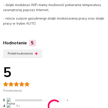
- dzięki modułowi WiFi mamy możliwość pobierania temperatury
zewnętrznej poprzez Internet;
- niższe zużycie gazu/energii dzięki modulowanej pracy oraz dzięki
pracy w trybie AUTO.
Hodnotenie
5
Pridať hodnotenie
5
5 hodnotenie
5
5 x
4
0 x