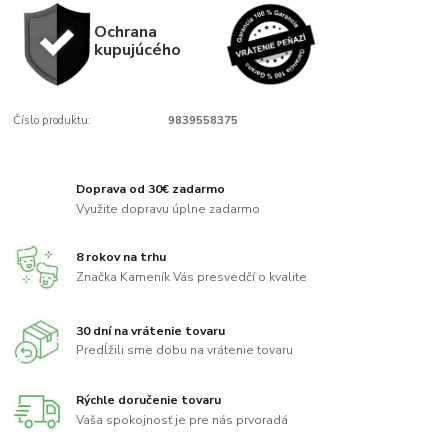
Ochrana
kupujúcého
Číslo produktu:
9839558375
Doprava od 30€ zadarmo
Využite dopravu úplne zadarmo
8 rokov na trhu
Značka Kameník Vás presvedčí o kvalite
30 dní na vrátenie tovaru
Predĺžili sme dobu na vrátenie tovaru
Rýchle doručenie tovaru
Vaša spokojnosť je pre nás prvoradá