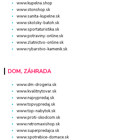
www.kupelna.shop
www.stonshop.sk
www.sanita-kupelne.sk
www.skolsky-batoh.sk
www.sportaturistika.sk
www.potraviny-online.sk
www.zlatnictvo-online.sk
www.rybarstvo-kamenik.sk
DOM, ZÁHRADA
www.dm-drogeria.sk
www.kvalitnytovar.sk
www.najvypredaj.sk
www.topvypredaj.sk
www.top-nabytok.sk
www.proti-skodcom.sk
www.retromaxishop.sk
www.superpredajca.sk
www.spotrebice-domace.sk