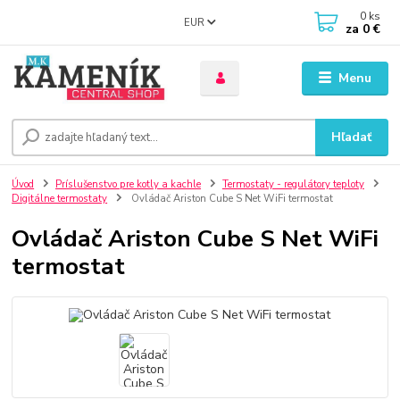
0
ks
EUR
za
0 €
Menu
Hľadať
Úvod
Príslušenstvo pre kotly a kachle
Termostaty - regulátory teploty
Digitálne termostaty
Ovládač Ariston Cube S Net WiFi termostat
Ovládač Ariston Cube S Net WiFi
termostat