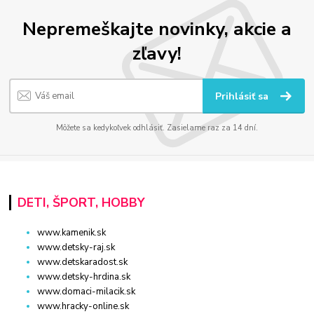
Nepremeškajte novinky, akcie a
zľavy!
Prihlásiť sa
Môžete sa kedykoľvek odhlásiť. Zasielame raz za 14 dní.
DETI, ŠPORT, HOBBY
www.kamenik.sk
www.detsky-raj.sk
www.detskaradost.sk
www.detsky-hrdina.sk
www.domaci-milacik.sk
www.hracky-online.sk