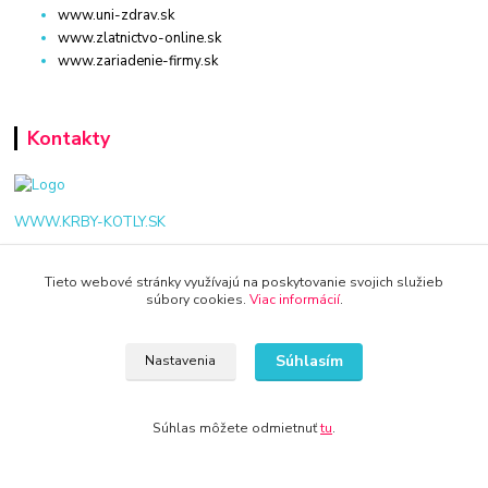
www.uni-zdrav.sk
www.zlatnictvo-online.sk
www.zariadenie-firmy.sk
Kontakty
WWW.KRBY-KOTLY.SK
Tieto webové stránky využívajú na poskytovanie svojich služieb
súbory cookies.
Viac informácií
.
info@krby-kotly.sk
Súhlasím
Nastavenia
Súhlas môžete odmietnuť
tu
.
© 2024 Všetky práva vyhradené KAMENIK.SK