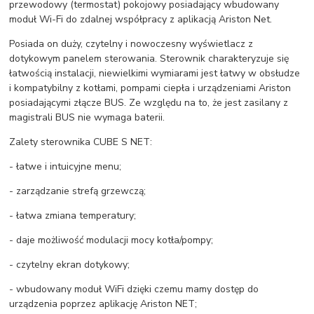
przewodowy (termostat) pokojowy posiadający wbudowany
moduł Wi-Fi do zdalnej współpracy z aplikacją Ariston Net.
Posiada on duży, czytelny i nowoczesny wyświetlacz z
dotykowym panelem sterowania. Sterownik charakteryzuje się
łatwością instalacji, niewielkimi wymiarami jest łatwy w obsłudze
i kompatybilny z kotłami, pompami ciepła i urządzeniami Ariston
posiadającymi złącze BUS. Ze względu na to, że jest zasilany z
magistrali BUS nie wymaga baterii.
Zalety sterownika CUBE S NET:
- łatwe i intuicyjne menu;
- zarządzanie strefą grzewczą;
- łatwa zmiana temperatury;
- daje możliwość modulacji mocy kotła/pompy;
- czytelny ekran dotykowy;
- wbudowany moduł WiFi dzięki czemu mamy dostęp do
urządzenia poprzez aplikację Ariston NET;