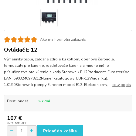
Ako ma hodnotia zákazníci
Ovládač E 12
Výmenniky tepla, záložné zdroje ku kotlom, obehové čerpadlá,
termostaty pre kúrenie, rozdeľovače kúrenia a mnoho iného
príslušenstva pre kúrenie a kotly.Sterownik E 12Producent: EurosterKod
EAN: 5903240978212Numer katalogowy: EUR-12Waga (kg):
1.0150Sterownik pompy Euroster model E12. Elektroniczny, ...
celý popis
Dostupnosť
3-7 dní
107 €
87 €
bez DPH
Pridať do košíka