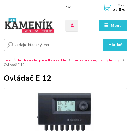
0
ks
EUR
za
0 €
Menu
Hľadať
Úvod
Príslušenstvo pre kotly a kachle
Termostaty - regulátory teploty
Ovládač E 12
Ovládač E 12