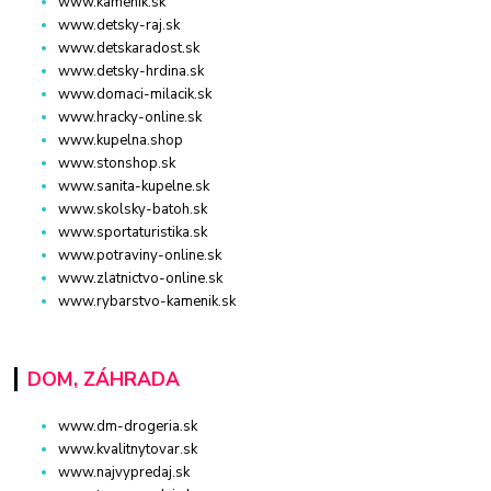
www.kamenik.sk
www.detsky-raj.sk
www.detskaradost.sk
www.detsky-hrdina.sk
www.domaci-milacik.sk
www.hracky-online.sk
www.kupelna.shop
www.stonshop.sk
www.sanita-kupelne.sk
www.skolsky-batoh.sk
www.sportaturistika.sk
www.potraviny-online.sk
www.zlatnictvo-online.sk
www.rybarstvo-kamenik.sk
DOM, ZÁHRADA
www.dm-drogeria.sk
www.kvalitnytovar.sk
www.najvypredaj.sk