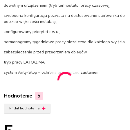
dowolnym urządzeniem (tryb termostatu, pracy czasowej)
swobodna konfiguracja pozwala na dostosowanie sterownika do
potrzeb większości instalacji,
konfigurowany priorytet c.w.u.,
harmonogramy tygodniowe pracy niezależne dla każdego wyjścia,
zabezpieczenie przed przegrzaniem obiegów,
tryb pracy LATO/ZIMA,
system Anty-Stop – ochrona pomp przed zastaniem
Hodnotenie
5
Pridať hodnotenie