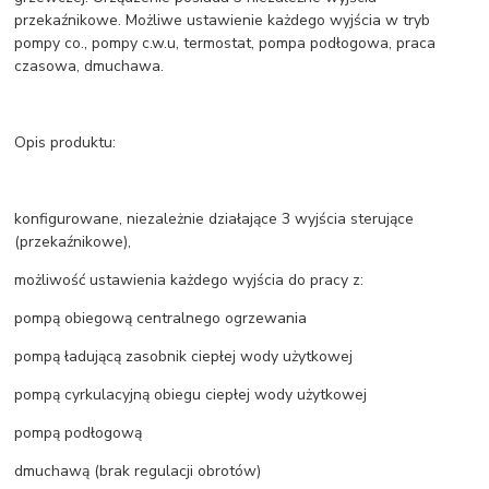
przekaźnikowe. Możliwe ustawienie każdego wyjścia w tryb
pompy co., pompy c.w.u, termostat, pompa podłogowa, praca
czasowa, dmuchawa.
Opis produktu:
konfigurowane, niezależnie działające 3 wyjścia sterujące
(przekaźnikowe),
możliwość ustawienia każdego wyjścia do pracy z:
pompą obiegową centralnego ogrzewania
pompą ładującą zasobnik ciepłej wody użytkowej
pompą cyrkulacyjną obiegu ciepłej wody użytkowej
pompą podłogową
dmuchawą (brak regulacji obrotów)