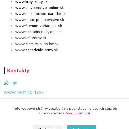
www.krby-kotly.sk
www.stavebnictvo-online.sk
www.maxiobchod-naradie.sk
www.moto-prislusenstvo.sk
www.firemne-zariadenie.sk
www.nahradnediely.online
www.uni-zdrav.sk
www.zlatnictvo-online.sk
www.zariadenie-firmy.sk
Kontakty
WWW.KRBY-KOTLY.SK
Tieto webové stránky využívajú na poskytovanie svojich služieb
súbory cookies.
Viac informácií
.
info@krby-kotly.sk