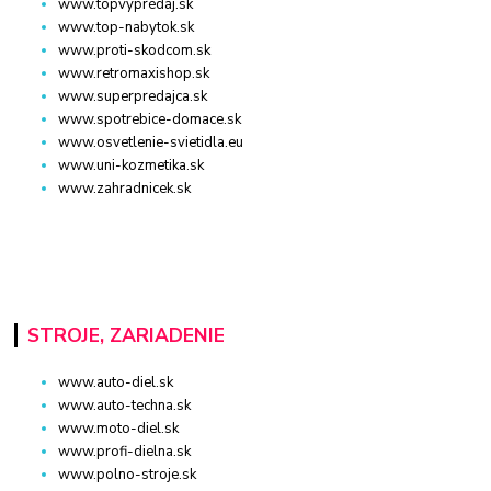
www.topvypredaj.sk
www.top-nabytok.sk
www.proti-skodcom.sk
www.retromaxishop.sk
www.superpredajca.sk
www.spotrebice-domace.sk
www.osvetlenie-svietidla.eu
www.uni-kozmetika.sk
www.zahradnicek.sk
STROJE, ZARIADENIE
www.auto-diel.sk
www.auto-techna.sk
www.moto-diel.sk
www.profi-dielna.sk
www.polno-stroje.sk