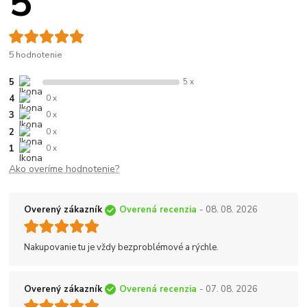
5
5 hodnotenie
5
5 x
4
0 x
3
0 x
2
0 x
1
0 x
Ako overíme hodnotenie?
Overený zákazník
Overená recenzia
- 08. 08. 2026
Nakupovanie tu je vždy bezproblémové a rýchle.
Overený zákazník
Overená recenzia
- 07. 08. 2026