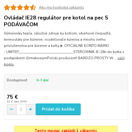
Ako ma hodnotia zákazníci
Ovládač IE28 regulátor pre kotol na pec S
PODÁVAČOM
Výmenniky tepla, záložné zdroje ku kotlom, obehové čerpadlá,
termostaty pre kúrenie, rozdeľovače kúrenia a mnoho iného
príslušenstva pre kúrenie a kotly.► OFICJALNE KONTO MARKI
- UNITEP_______________________________STEROWNIK IE-28n do kotła z
podajnikiem ślimakowymPolski producent! BARDZO PROSTY W ...
celý
popis
Dostupnosť
3-7 dní
75 €
61 €
bez DPH
Pridať do košíka
Tento mesiac zakúpili 1 zákazníci.