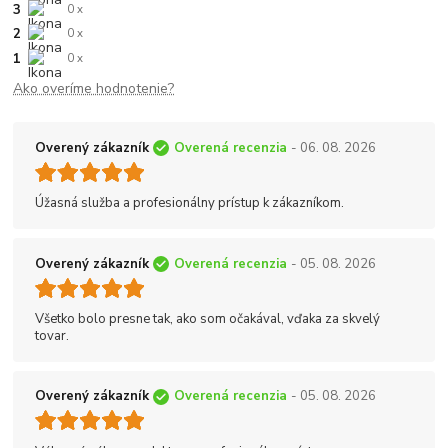
3
0 x
2
0 x
1
0 x
Ako overíme hodnotenie?
Overený zákazník
Overená recenzia
- 06. 08. 2026
Úžasná služba a profesionálny prístup k zákazníkom.
Overený zákazník
Overená recenzia
- 05. 08. 2026
Všetko bolo presne tak, ako som očakával, vďaka za skvelý
tovar.
Overený zákazník
Overená recenzia
- 05. 08. 2026