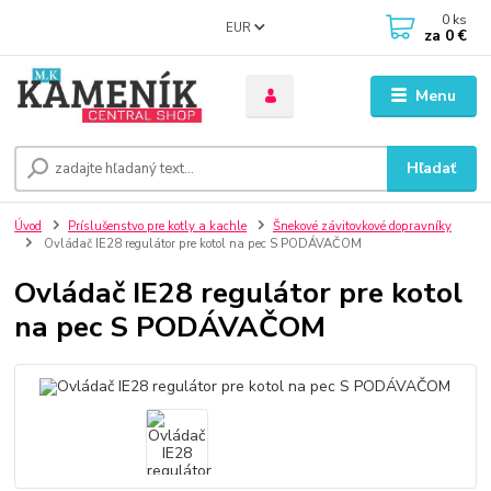
0
ks
EUR
za
0 €
Menu
Hľadať
Úvod
Príslušenstvo pre kotly a kachle
Šnekové závitovkové dopravníky
Ovládač IE28 regulátor pre kotol na pec S PODÁVAČOM
Ovládač IE28 regulátor pre kotol
na pec S PODÁVAČOM