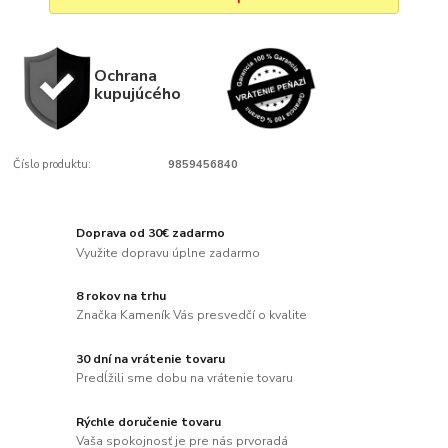
Ochrana
kupujúcého
Číslo produktu:
9859456840
Doprava od 30€ zadarmo
Využite dopravu úplne zadarmo
8 rokov na trhu
Značka Kameník Vás presvedčí o kvalite
30 dní na vrátenie tovaru
Predĺžili sme dobu na vrátenie tovaru
Rýchle doručenie tovaru
Vaša spokojnosť je pre nás prvoradá