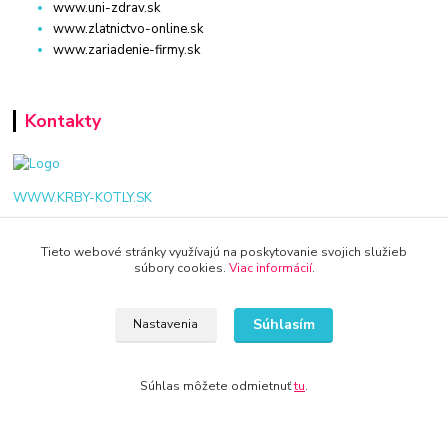
www.uni-zdrav.sk
www.zlatnictvo-online.sk
www.zariadenie-firmy.sk
Kontakty
WWW.KRBY-KOTLY.SK
Tieto webové stránky využívajú na poskytovanie svojich služieb
súbory cookies.
Viac informácií
.
info@krby-kotly.sk
Súhlasím
Nastavenia
Súhlas môžete odmietnuť
tu
.
© 2024 Všetky práva vyhradené KAMENIK.SK
Vytvorené na
Eshop-rychlo.sk