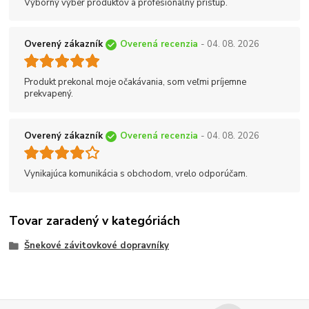
Výborný výber produktov a profesionálny prístup.
Overený zákazník
Overená recenzia
- 04. 08. 2026
Produkt prekonal moje očakávania, som veľmi príjemne
prekvapený.
Overený zákazník
Overená recenzia
- 04. 08. 2026
Vynikajúca komunikácia s obchodom, vrelo odporúčam.
Tovar zaradený v kategóriách
Šnekové závitovkové dopravníky