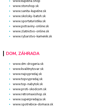
www.kupelna.shop
www.stonshop.sk
www.sanita-kupelne.sk
www.skolsky-batoh.sk
www.sportaturistika.sk
www.potraviny-online.sk
www.zlatnictvo-online.sk
www.rybarstvo-kamenik.sk
DOM, ZÁHRADA
www.dm-drogeria.sk
www.kvalitnytovar.sk
www.najvypredaj.sk
www.topvypredaj.sk
www.top-nabytok.sk
www.proti-skodcom.sk
www.retromaxishop.sk
www.superpredajca.sk
www.spotrebice-domace.sk