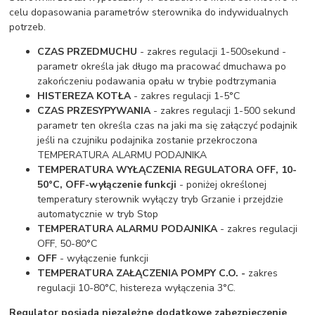
celu dopasowania parametrów sterownika do indywidualnych
potrzeb.
CZAS PRZEDMUCHU
- zakres regulacji 1-500sekund -
parametr określa jak długo ma pracować dmuchawa po
zakończeniu podawania opału w trybie podtrzymania
HISTEREZA KOTŁA
- zakres regulacji 1-5°C
CZAS PRZESYPYWANIA
- zakres regulacji 1-500 sekund
parametr ten określa czas na jaki ma się załączyć podajnik
jeśli na czujniku podajnika zostanie przekroczona
TEMPERATURA ALARMU PODAJNIKA
TEMPERATURA WYŁĄCZENIA REGULATORA OFF, 10-
50°C, OFF-wyłączenie funkcji
- poniżej określonej
temperatury sterownik wyłączy tryb Grzanie i przejdzie
automatycznie w tryb Stop
TEMPERATURA ALARMU PODAJNIKA
- zakres regulacji
OFF, 50-80°C
OFF
- wyłączenie funkcji
TEMPERATURA ZAŁĄCZENIA POMPY C.O. -
zakres
regulacji 10-80°C, histereza wyłączenia 3°C.
Regulator posiada niezależne dodatkowe zabezpieczenie