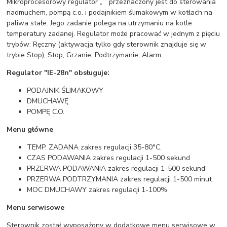
Mikroprocesorowy regulator „ ” przeznaczony jest do sterowania
nadmuchem, pompą c.o. i podajnikiem ślimakowym w kotłach na
paliwa stałe. Jego zadanie polega na utrzymaniu na kotle
temperatury zadanej. Regulator może pracować w jednym z pięciu
trybów: Ręczny (aktywacja tylko gdy sterownik znajduje się w
trybie Stop), Stop, Grzanie, Podtrzymanie, Alarm.
Regulator "IE-28n" obsługuje:
PODAJNIK ŚLIMAKOWY
DMUCHAWĘ
POMPĘ C.O.
Menu główne
TEMP. ZADANA zakres regulacji 35-80°C.
CZAS PODAWANIA zakres regulacji 1-500 sekund
PRZERWA PODAWANIA zakres regulacji 1-500 sekund
PRZERWA PODTRZYMANIA zakres regulacji 1-500 minut
MOC DMUCHAWY zakres regulacji 1-100%
Menu serwisowe
Sterownik został wyposażony w dodatkowe menu serwisowe w