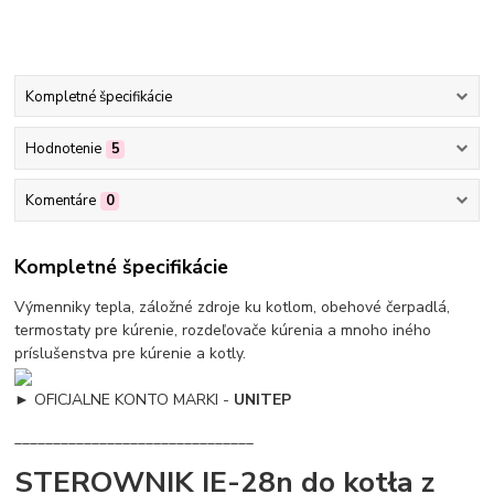
Kompletné špecifikácie
Hodnotenie
5
Komentáre
0
Kompletné špecifikácie
Výmenniky tepla, záložné zdroje ku kotlom, obehové čerpadlá,
termostaty pre kúrenie, rozdeľovače kúrenia a mnoho iného
príslušenstva pre kúrenie a kotly.
►
OFICJALNE KONTO MARKI -
UNITEP
_______________________________
STEROWNIK IE-28n do kotła z