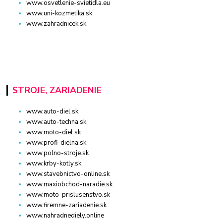
www.osvetlenie-svietidla.eu
www.uni-kozmetika.sk
www.zahradnicek.sk
STROJE, ZARIADENIE
www.auto-diel.sk
www.auto-techna.sk
www.moto-diel.sk
www.profi-dielna.sk
www.polno-stroje.sk
www.krby-kotly.sk
www.stavebnictvo-online.sk
www.maxiobchod-naradie.sk
www.moto-prislusenstvo.sk
www.firemne-zariadenie.sk
www.nahradnediely.online