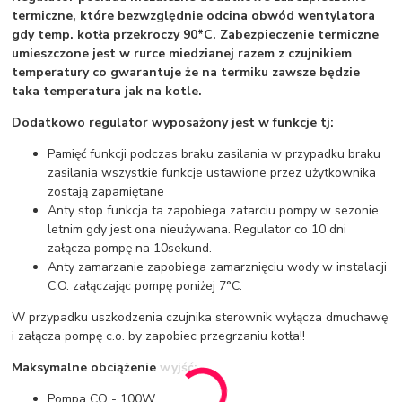
termiczne, które bezwzględnie odcina obwód wentylatora
gdy temp. kotła przekroczy 90*C. Zabezpieczenie termiczne
umieszczone jest w rurce miedzianej razem z czujnikiem
temperatury co gwarantuje że na termiku zawsze będzie
taka temperatura jak na kotle.
Dodatkowo regulator wyposażony jest w funkcje tj:
Pamięć funkcji podczas braku zasilania w przypadku braku
zasilania wszystkie funkcje ustawione przez użytkownika
zostają zapamiętane
Anty stop funkcja ta zapobiega zatarciu pompy w sezonie
letnim gdy jest ona nieużywana. Regulator co 10 dni
załącza pompę na 10sekund.
Anty zamarzanie zapobiega zamarznięciu wody w instalacji
C.O. załączając pompę poniżej 7°C.
W przypadku uszkodzenia czujnika sterownik wyłącza dmuchawę
i załącza pompę c.o. by zapobiec przegrzaniu kotła!!
Maksymalne obciążenie wyjść:
Pompa CO - 100W