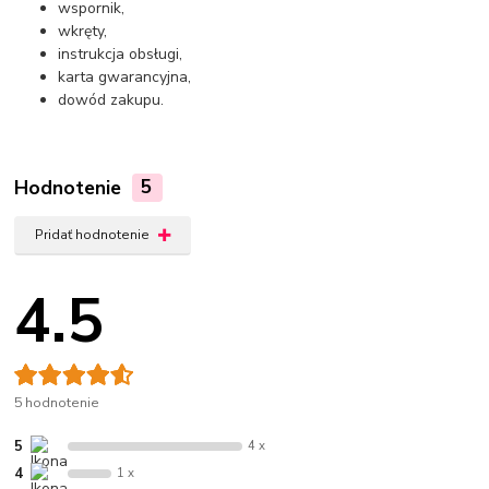
wspornik,
wkręty,
instrukcja obsługi,
karta gwarancyjna,
dowód zakupu.
Hodnotenie
5
Pridať hodnotenie
4.5
5 hodnotenie
5
4 x
4
1 x