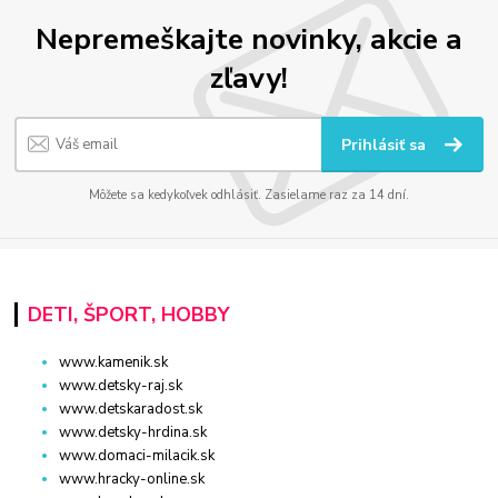
Nepremeškajte novinky, akcie a
zľavy!
Prihlásiť sa
Môžete sa kedykoľvek odhlásiť. Zasielame raz za 14 dní.
DETI, ŠPORT, HOBBY
www.kamenik.sk
www.detsky-raj.sk
www.detskaradost.sk
www.detsky-hrdina.sk
www.domaci-milacik.sk
www.hracky-online.sk