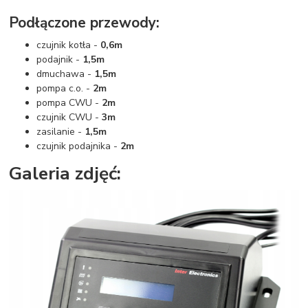
Podłączone przewody:
czujnik kotła -
0,6m
podajnik -
1,5m
dmuchawa -
1,5m
pompa c.o. -
2m
pompa CWU -
2m
czujnik CWU -
3m
zasilanie -
1,5m
czujnik podajnika -
2m
Galeria zdjęć: