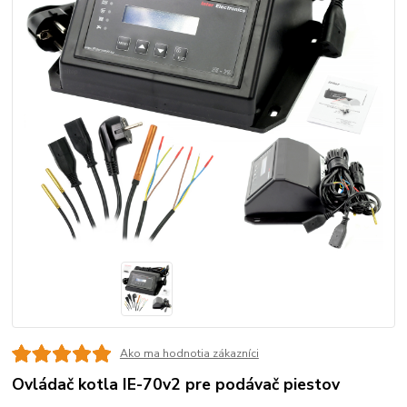
Ako ma hodnotia zákazníci
Ovládač kotla IE-70v2 pre podávač piestov