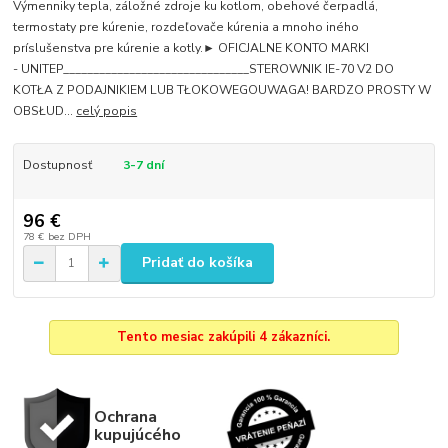
Výmenniky tepla, záložné zdroje ku kotlom, obehové čerpadlá,
termostaty pre kúrenie, rozdeľovače kúrenia a mnoho iného
príslušenstva pre kúrenie a kotly.► OFICJALNE KONTO MARKI
- UNITEP_______________________________STEROWNIK IE-70 V2 DO
KOTŁA Z PODAJNIKIEM LUB TŁOKOWEGOUWAGA! BARDZO PROSTY W
OBSŁUD...
celý popis
Dostupnosť
3-7 dní
96 €
78 €
bez DPH
Pridať do košíka
Tento mesiac zakúpili 4 zákazníci.
Ochrana
kupujúcého