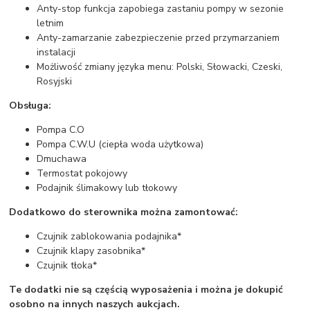
Anty-stop funkcja zapobiega zastaniu pompy w sezonie
letnim
Anty-zamarzanie zabezpieczenie przed przymarzaniem
instalacji
Możliwość zmiany języka menu: Polski, Słowacki, Czeski,
Rosyjski
Obsługa:
Pompa C.O
Pompa C.W.U (ciepła woda użytkowa)
Dmuchawa
Termostat pokojowy
Podajnik ślimakowy lub tłokowy
Dodatkowo do sterownika można zamontować:
Czujnik zablokowania podajnika*
Czujnik klapy zasobnika*
Czujnik tłoka*
Te dodatki nie są częścią wyposażenia i można je dokupić
osobno na innych naszych aukcjach.