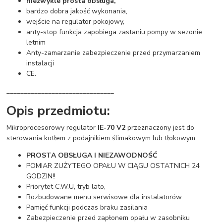
niezwykle prosta obsługa,
bardzo dobra jakość wykonania,
wejście na regulator pokojowy,
anty-stop funkcja zapobiega zastaniu pompy w sezonie
letnim
Anty-zamarzanie zabezpieczenie przed przymarzaniem
instalacji
CE.
_______________________________
Opis przedmiotu:
Mikroprocesorowy regulator
IE-70 V2
przeznaczony jest do
sterowania kotłem z podajnikiem ślimakowym lub tłokowym.
PROSTA OBSŁUGA I NIEZAWODNOŚĆ
POMIAR ZUŻYTEGO OPAŁU W CIĄGU OSTATNICH 24
GODZIN!!
Priorytet C.W.U, tryb lato,
Rozbudowane menu serwisowe dla instalatorów
Pamięć funkcji podczas braku zasilania
Zabezpieczenie przed zapłonem opału w zasobniku