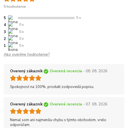
5 hodnotenie
5
5 x
4
0 x
3
0 x
2
0 x
1
0 x
Ako overíme hodnotenie?
Overený zákazník
Overená recenzia
- 08. 08. 2026
Spokojnosť na 100%, produkt zodpovedá popisu.
Overený zákazník
Overená recenzia
- 07. 08. 2026
Nemal som ani najmenšiu chybu s týmto obchodom, vrelo
odporúčam.