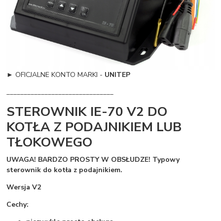
►
OFICJALNE KONTO MARKI -
UNITEP
_______________________________
STEROWNIK IE-70 V2 DO
KOTŁA Z PODAJNIKIEM LUB
TŁOKOWEGO
UWAGA! BARDZO PROSTY W OBSŁUDZE! Typowy
sterownik do kotła z podajnikiem.
Wersja V2
Cechy: