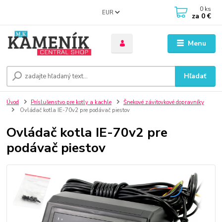
0
ks
EUR
za
0 €
Menu
Hľadať
Úvod
Príslušenstvo pre kotly a kachle
Šnekové závitovkové dopravníky
Ovládač kotla IE-70v2 pre podávač piestov
Ovládač kotla IE-70v2 pre
podávač piestov