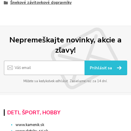
Šnekové závitovkové dopravníky
Nepremeškajte novinky, akcie a
zľavy!
Prihlásiť sa
Môžete sa kedykoľvek odhlásiť. Zasielame raz za 14 dní.
DETI, ŠPORT, HOBBY
www.kamenik.sk