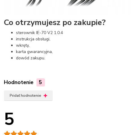
Co otrzymujesz po zakupie?
sterownik IE-70 V2 1.0.4
instrukcja obsługi,
wkręty,
karta gwarancyjna,
dowód zakupu.
Hodnotenie
5
Pridať hodnotenie
5