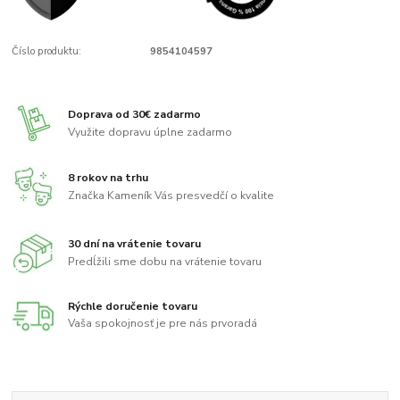
Číslo produktu:
9854104597
Doprava od 30€ zadarmo
Využite dopravu úplne zadarmo
8 rokov na trhu
Značka Kameník Vás presvedčí o kvalite
30 dní na vrátenie tovaru
Predĺžili sme dobu na vrátenie tovaru
Rýchle doručenie tovaru
Vaša spokojnosť je pre nás prvoradá