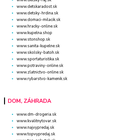
www.detsky-raj.sk
www.detskaradost.sk
www.detsky-hrdina.sk
www.domaci-milacik.sk
www.hracky-online.sk
www.kupelna.shop
www.stonshop.sk
www.sanita-kupelne.sk
www.skolsky-batoh.sk
www.sportaturistika.sk
www.potraviny-online.sk
www.zlatnictvo-online.sk
www.rybarstvo-kamenik.sk
DOM, ZÁHRADA
www.dm-drogeria.sk
www.kvalitnytovar.sk
www.najvypredaj.sk
www.topvypredaj.sk