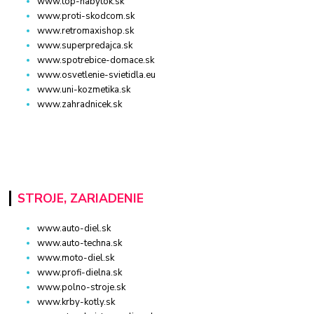
www.top-nabytok.sk
www.proti-skodcom.sk
www.retromaxishop.sk
www.superpredajca.sk
www.spotrebice-domace.sk
www.osvetlenie-svietidla.eu
www.uni-kozmetika.sk
www.zahradnicek.sk
STROJE, ZARIADENIE
www.auto-diel.sk
www.auto-techna.sk
www.moto-diel.sk
www.profi-dielna.sk
www.polno-stroje.sk
www.krby-kotly.sk