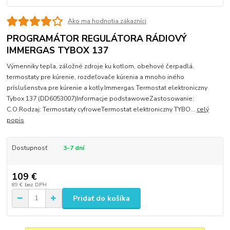
Ako ma hodnotia zákazníci
PROGRAMÁTOR REGULÁTORA RÁDIOVÝ
IMMERGAS TYBOX 137
Výmenniky tepla, záložné zdroje ku kotlom, obehové čerpadlá,
termostaty pre kúrenie, rozdeľovače kúrenia a mnoho iného
príslušenstva pre kúrenie a kotly.Immergas Termostat elektroniczny
Tybox 137 (DD6053007)Informacje podstawoweZastosowanie:
C.O.Rodzaj: Termostaty cyfroweTermostat elektroniczny TYBO...
celý
popis
Dostupnosť
3-7 dní
109 €
89 €
bez DPH
Pridať do košíka