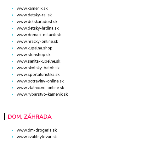
www.kamenik.sk
www.detsky-raj.sk
www.detskaradost.sk
www.detsky-hrdina.sk
www.domaci-milacik.sk
www.hracky-online.sk
www.kupelna.shop
www.stonshop.sk
www.sanita-kupelne.sk
www.skolsky-batoh.sk
www.sportaturistika.sk
www.potraviny-online.sk
www.zlatnictvo-online.sk
www.rybarstvo-kamenik.sk
DOM, ZÁHRADA
www.dm-drogeria.sk
www.kvalitnytovar.sk