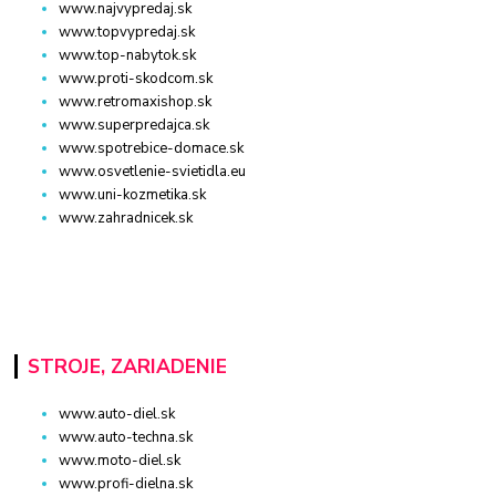
www.najvypredaj.sk
www.topvypredaj.sk
www.top-nabytok.sk
www.proti-skodcom.sk
www.retromaxishop.sk
www.superpredajca.sk
www.spotrebice-domace.sk
www.osvetlenie-svietidla.eu
www.uni-kozmetika.sk
www.zahradnicek.sk
STROJE, ZARIADENIE
www.auto-diel.sk
www.auto-techna.sk
www.moto-diel.sk
www.profi-dielna.sk