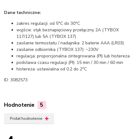
Dane techniczne:
zakres regulacji: od 5°C do 30°C
wyjście: styk beznapięciowy przełączny 2A (TYBOX
117/127) lub 5A (TYBOX 137)
zasilanie termostatu / nadajnika: 2 baterie AAA (LR03)
zasilanie odbiornika (TYBOX 137): ~230V
regulacja: proporcjonalna zintegrowana (PI) lub histereza
podstawa czasu regulacji (PI): 15 min / 30 min / 60 min
histereza: ustawialna od 0,2 do 2°C
ID: 3082573
Hodnotenie
5
Pridať hodnotenie