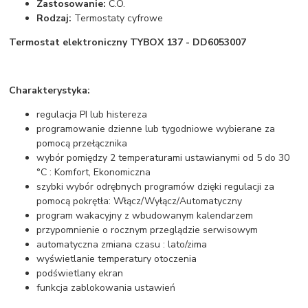
Zastosowanie:
C.O.
Rodzaj:
Termostaty cyfrowe
Termostat elektroniczny TYBOX 137 - DD6053007
Charakterystyka:
regulacja PI lub histereza
programowanie dzienne lub tygodniowe wybierane za
pomocą przełącznika
wybór pomiędzy 2 temperaturami ustawianymi od 5 do 30
°C : Komfort, Ekonomiczna
szybki wybór odrębnych programów dzięki regulacji za
pomocą pokrętła: Włącz/Wyłącz/Automatyczny
program wakacyjny z wbudowanym kalendarzem
przypomnienie o rocznym przeglądzie serwisowym
automatyczna zmiana czasu : lato/zima
wyświetlanie temperatury otoczenia
podświetlany ekran
funkcja zablokowania ustawień