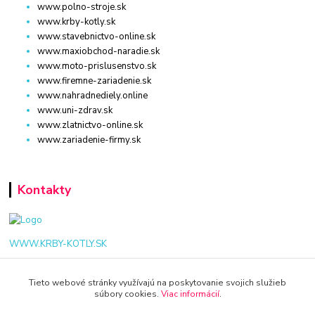
www.polno-stroje.sk
www.krby-kotly.sk
www.stavebnictvo-online.sk
www.maxiobchod-naradie.sk
www.moto-prislusenstvo.sk
www.firemne-zariadenie.sk
www.nahradnediely.online
www.uni-zdrav.sk
www.zlatnictvo-online.sk
www.zariadenie-firmy.sk
Kontakty
WWW.KRBY-KOTLY.SK
Tieto webové stránky využívajú na poskytovanie svojich služieb
súbory cookies.
Viac informácií
.
info@krby-kotly.sk